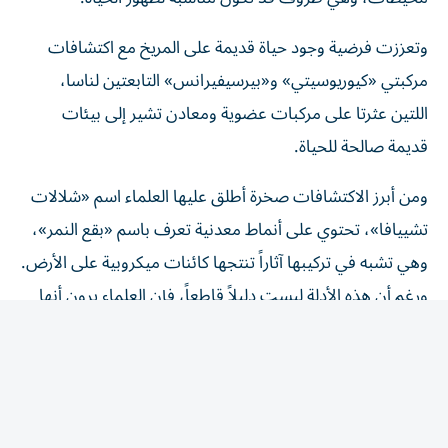
وتعززت فرضية وجود حياة قديمة على المريخ مع اكتشافات
مركبتي «كيوريوسيتي» و«بيرسيفيرانس» التابعتين لناسا،
اللتين عثرتا على مركبات عضوية ومعادن تشير إلى بيئات
قديمة صالحة للحياة.
ومن أبرز الاكتشافات صخرة أطلق عليها العلماء اسم «شلالات
تشييافا»، تحتوي على أنماط معدنية تعرف باسم «بقع النمر»،
وهي تشبه في تركيبها آثاراً تنتجها كائنات ميكروبية على الأرض.
ورغم أن هذه الأدلة ليست دليلاً قاطعاً، فإن العلماء يرون أنها
تستحق المزيد من الدراسة.
كما أعاد اكتشاف مركبات عضوية في تربة المريخ إحياء النقاش
حول نتائج «فايكنغ»، بعدما كان غياب هذه المركبات أحد
الأسباب الرئيسية لاستبعاد وجود حياة. ويعتقد بعض الباحثين