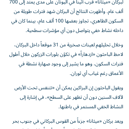
لبركان «ميثانا» قرب أثينا في اليونان على مدى يمتد إلى 700
ألف عام. وأظهرت النتائج أن البركان شهد فترات طويلة من
السكون الظاهري، تجاوز بعضها 100 ألف عام، بينما كان في
داخله نشاط خفي يتواصل دون أي مؤشرات سطحية.
وخلال تحليلهم لعينات صخرية من 31 موقعاً داخل البركان،
لاحظ الباحثون «ازدهاراً» في تكوّن بلورات الزركون خلال أطول
فترات السكون، وهو ما يشير إلى وجود صهارة نشطة في
الأعماق رغم غياب أي ثوران.
ويقول الباحثون إن البراكين يمكن أن «تتنفس تحت الأرض
لآلاف السنين دون أن تظهر على السطح»، في إشارة إلى
النشاط الخفي المستمر في باطنها.
ويعد بركان «ميثانا» جزءاً من القوس البركاني في جنوب بحر