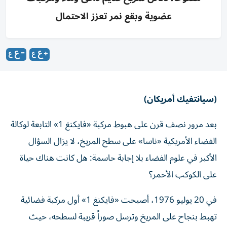
عضوية وبقع نمر تعزز الاحتمال
(سيانتفيك أمريكان)
بعد مرور نصف قرن على هبوط مركبة «فايكنغ 1» التابعة لوكالة
الفضاء الأمريكية «ناسا» على سطح المريخ، لا يزال السؤال
الأكبر في علوم الفضاء بلا إجابة حاسمة: هل كانت هناك حياة
على الكوكب الأحمر؟
في 20 يوليو 1976، أصبحت «فايكنغ 1» أول مركبة فضائية
تهبط بنجاح على المريخ وترسل صوراً قريبة لسطحه، حيث
كشفت عن مشهد صخري قاحل مليء بالحصى. وكانت المهمة