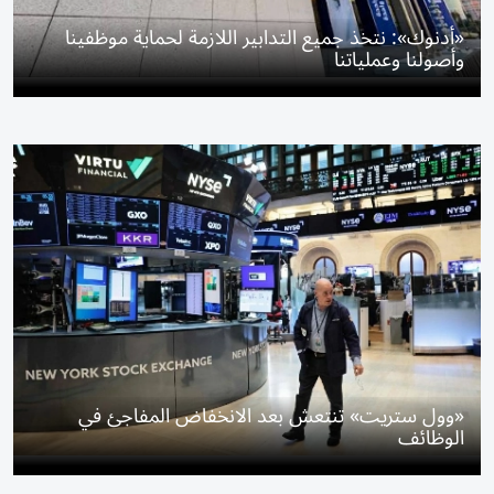
«أدنوك»: نتخذ جميع التدابير اللازمة لحماية موظفينا
وأصولنا وعملياتنا
«وول ستريت» تنتعش بعد الانخفاض المفاجئ في
الوظائف