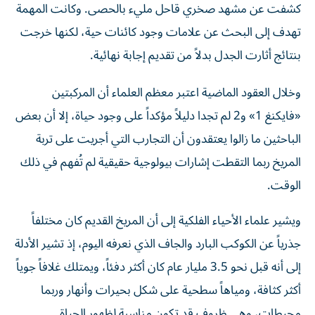
تهدف إلى البحث عن علامات وجود كائنات حية، لكنها خرجت
بنتائج أثارت الجدل بدلاً من تقديم إجابة نهائية.
وخلال العقود الماضية اعتبر معظم العلماء أن المركبتين
«فايكنغ 1» و2 لم تجدا دليلاً مؤكداً على وجود حياة، إلا أن بعض
الباحثين ما زالوا يعتقدون أن التجارب التي أجريت على تربة
المريخ ربما التقطت إشارات بيولوجية حقيقية لم تُفهم في ذلك
الوقت.
ويشير علماء الأحياء الفلكية إلى أن المريخ القديم كان مختلفاً
جذرياً عن الكوكب البارد والجاف الذي نعرفه اليوم، إذ تشير الأدلة
إلى أنه قبل نحو 3.5 مليار عام كان أكثر دفئاً، ويمتلك غلافاً جوياً
أكثر كثافة، ومياهاً سطحية على شكل بحيرات وأنهار وربما
محيطات، وهي ظروف قد تكون مناسبة لظهور الحياة.