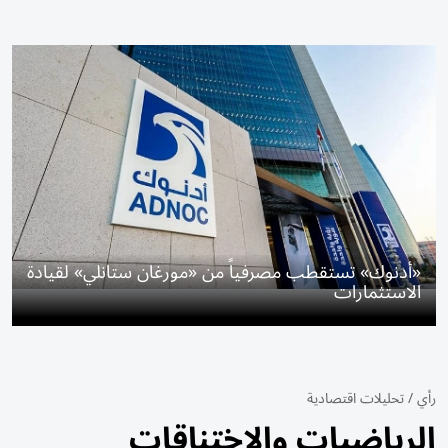
«أدنوك» تستقطب مصرفياً من «مورغان ستانلي» لقيادة
الاستثمارات
رأي
/
تحليلات اقتصادية
الرياضيات والاختناقات