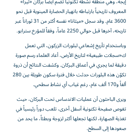
إيجة، وهي منطقة نشطة تكتونياً تضم أيضاً بركان «ثيرا»
المعروف تاريخياً بارتباطه بانهيار الحضارة المينوية قبل نحو
3600 عام. وقد سجل «ميثانا» نفسه أكثر من 31 ثوراناً عبر
تاريخه، آخرها قبل حوالي 2250 عاماً، وفقاً للمؤرخ سترابو.
وباستخدام تأريخ إشعاعي لبلورات الزركون، التي تعمل
ك«سجلات طبيعية» لتاريخ الأرض، أعاد العلماء رسم صورة
دقيقة لما يجري في أعماق البركان. وكشفت النتائج أن ذروة
تكوّن هذه البلورات حدثت خلال فترة سكون طويلة بين 280
ألفاً و170 ألف عام، رغم غياب أي نشاط سطحي.
ويرى الباحثون أن عمليات الاندساس تحت البركان، حيث
تغوص صفيحة تكتونية أسفل أخرى، تلعب دوراً رئيسياً في
تغذية الصهارة، لكنها تجعلها أكثر لزوجة وبطئاً، ما يحد من
صعودها إلى السطح.