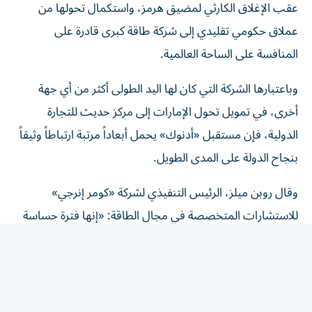
عملاق حكومي تقليدي إلى شركة طاقة كبرى قادرة على
المنافسة على الساحة العالمية.
وباعتبارها الشركة التي كان لها اليد الطولى أكثر من أي جهة
أخرى، في تمويل تحول الإمارات إلى مركز حديث للتجارة
الدولية، فإن مستقبل «أدنوك» يحمل أبعاداً مرتبة ارتباطاً وثيقاً
بنجاح الدولة على المدى الطويل.
وقال روبن ميلز، الرئيس التنفيذي لشركة «كومر إنرجي»
للاستشارات المتخصصة في مجال الطاقة: «إنها فترة حساسة
جداً بالنسبة إلى أدنوك. إنها استمرار للتطور الذي كانت تسير
فيه، خلال السنوات الخمس أو الست الماضية، لكن الخطة
تسارعت وأصبحت أكثر جرأة».
واستثمرت «أدنوك» بالفعل عشرات المليارات من الدولارات