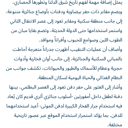
يمثل إضافة مهمة لفهم تاريخ شرق الدلتا وتطورها الحضاري،
ويضم مقابر ذات حفر بيضاوية ودفنات بأوضاع جنائزية متنوعة،
إلى جانب منطقة سكنية ومقابر تعود إلى عصر الانتقال الثاني
واستمر استخدامها حتى الدولة الحديثة، وتضم بقايا مبان من
الطوب اللبن وصوامع للحبوب وأفراناً ومواقد.
وأضاف أن عمليات التنقيب أظهرت جدراناً متعرجة أحاطت
بالمباني السكنية والجنائزية، إلى جانب أوان فخارية وأدوات
حجرية وعظام للأسماك والطيور والحيوانات، تكشف جوانب من
النظام الغذائي والحياة اليومية لسكان المنطقة.
وأشار إلى العثور على حفر دفن تعود إلى العصر البطلمي، بينها
دفنة لطفل داخل أمفورتين -أسلوب جنائزي أثري قديم كان يُعاد
فيه استخدام جرار الفخار الكبيرة لدفن الموتى- أعيد استخدامهما
للدفن، بما يؤكد استمرار استخدام الموقع عبر عصور تاريخية
مختلفة.