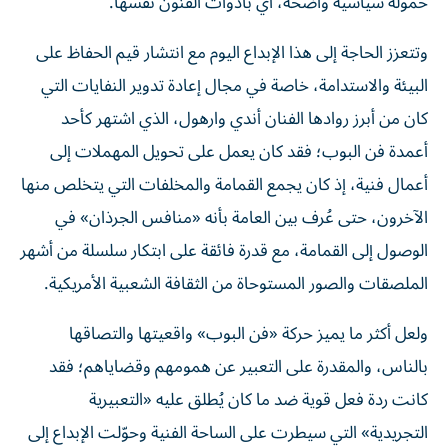
حمولة سياسية واضحة، أي بأدوات الفنون نفسها.
وتتعزز الحاجة إلى هذا الإبداع اليوم مع انتشار قيم الحفاظ على
البيئة والاستدامة، خاصة في مجال إعادة تدوير النفايات التي
كان من أبرز روادها الفنان أندي وارهول، الذي اشتهر كأحد
أعمدة فن البوب؛ فقد كان يعمل على تحويل المهملات إلى
أعمال فنية، إذ كان يجمع القمامة والمخلفات التي يتخلص منها
الآخرون، حتى عُرف بين العامة بأنه «منافس الجرذان» في
الوصول إلى القمامة، مع قدرة فائقة على ابتكار سلسلة من أشهر
الملصقات والصور المستوحاة من الثقافة الشعبية الأمريكية.
ولعل أكثر ما يميز حركة «فن البوب» واقعيتها والتصاقها
بالناس، والمقدرة على التعبير عن همومهم وقضاياهم؛ فقد
كانت ردة فعل قوية ضد ما كان يُطلق عليه «التعبيرية
التجريدية» التي سيطرت على الساحة الفنية وحوّلت الإبداع إلى