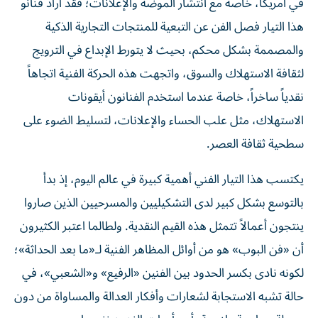
في أمريكا، خاصة مع انتشار الموضة والإعلانات؛ فقد أراد فنانو
هذا التيار فصل الفن عن التبعية للمنتجات التجارية الذكية
والمصممة بشكل محكم، بحيث لا يتورط الإبداع في الترويج
لثقافة الاستهلاك والسوق، واتجهت هذه الحركة الفنية اتجاهاً
نقدياً ساخراً، خاصة عندما استخدم الفنانون أيقونات
الاستهلاك، مثل علب الحساء والإعلانات، لتسليط الضوء على
سطحية ثقافة العصر.
يكتسب هذا التيار الفني أهمية كبيرة في عالم اليوم، إذ بدأ
بالتوسع بشكل كبير لدى التشكيليين والمسرحيين الذين صاروا
ينتجون أعمالاً تتمثل هذه القيم النقدية. ولطالما اعتبر الكثيرون
أن «فن البوب» هو من أوائل المظاهر الفنية لـ«ما بعد الحداثة»؛
لكونه نادى بكسر الحدود بين الفنين «الرفيع» و«الشعبي»، في
حالة تشبه الاستجابة لشعارات وأفكار العدالة والمساواة من دون