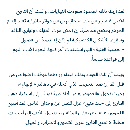
لقد أربك ذلك الصمود مقولات النهايات، وأثبت أن التاريخ
الأدبي لا يسير في خط مستقيم بل في دوائر حلزونية تعيد إنتاج
الجوهر بملامح معاصرة. إن إعلان موت المؤلف وتواري الناقد
وسقوط الأشكال الكلاسيكية لم يكن إلا فصلاً من فصول
«العدمية الفنية» التي استنفدت أغراضها، ليعود الأدب اليوم
إلى قواعده سالماً.
ويبدو أن تلك العودة وذلك البقاء وراءهما موقف احتجاجي من
قبل القارئ ضد التجريب الذي أدخله في دهاليز «الإبهام»،
بحيث تحول «الغموض» من أداة فنية تهدف إلى استفزاز ذهن
القارئ إلى «سد منيع» عزل النص عن وجدان الناس. لقد أصبح
الغموض غاية لدى بعض المؤلفين، فتحول الأدب إلى أحجيات
مغلقة لا تمنح القارئ سوى الشعور بالاغتراب والجهل.