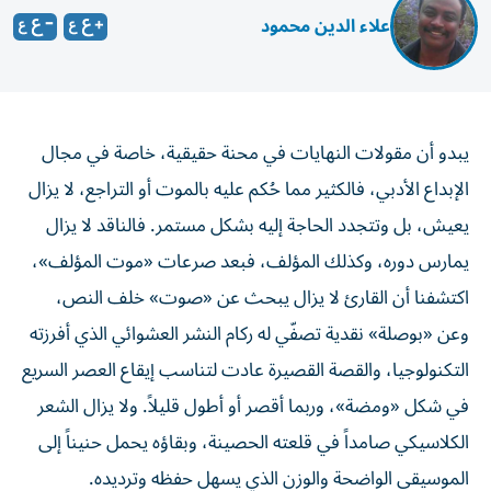
علاء الدين محمود
يبدو أن مقولات النهايات في محنة حقيقية، خاصة في مجال
الإبداع الأدبي، فالكثير مما حُكم عليه بالموت أو التراجع، لا يزال
يعيش، بل وتتجدد الحاجة إليه بشكل مستمر. فالناقد لا يزال
يمارس دوره، وكذلك المؤلف، فبعد صرعات «موت المؤلف»،
اكتشفنا أن القارئ لا يزال يبحث عن «صوت» خلف النص،
وعن «بوصلة» نقدية تصفّي له ركام النشر العشوائي الذي أفرزته
التكنولوجيا، والقصة القصيرة عادت لتناسب إيقاع العصر السريع
في شكل «ومضة»، وربما أقصر أو أطول قليلاً. ولا يزال الشعر
الكلاسيكي صامداً في قلعته الحصينة، وبقاؤه يحمل حنيناً إلى
الموسيقى الواضحة والوزن الذي يسهل حفظه وترديده.