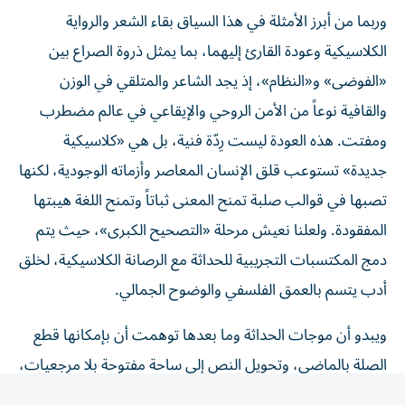
وربما من أبرز الأمثلة في هذا السياق بقاء الشعر والرواية
الكلاسيكية وعودة القارئ إليهما، بما يمثل ذروة الصراع بين
«الفوضى» و«النظام»، إذ يجد الشاعر والمتلقي في الوزن
والقافية نوعاً من الأمن الروحي والإيقاعي في عالم مضطرب
ومفتت. هذه العودة ليست رِدّة فنية، بل هي «كلاسيكية
جديدة» تستوعب قلق الإنسان المعاصر وأزماته الوجودية، لكنها
تصبها في قوالب صلبة تمنح المعنى ثباتاً وتمنح اللغة هيبتها
المفقودة. ولعلنا نعيش مرحلة «التصحيح الكبرى»، حيث يتم
دمج المكتسبات التجريبية للحداثة مع الرصانة الكلاسيكية، لخلق
أدب يتسم بالعمق الفلسفي والوضوح الجمالي.
ويبدو أن موجات الحداثة وما بعدها توهمت أن بإمكانها قطع
الصلة بالماضي، وتحويل النص إلى ساحة مفتوحة بلا مرجعيات،
لكن الواقع الثقافي الراهن يكشف عن حنين جارف إلى
«المركزية». وبذلك فإن الجمال لا يموت بل يتجدد، وما كان