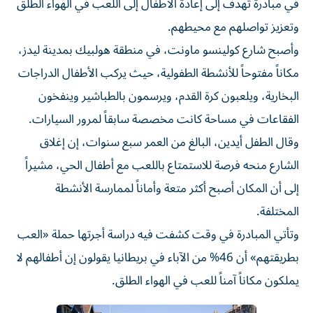
في مبادرة تهدف إلى إعادة الأطفال إلى اللعب في الهواء الطلق
وتعزيز تواصلهم مع محيطهم.
وأصبح شارع كولينسو ماونت، في منطقة هولبيك بمدينة ليدز،
مكاناً مفتوحاً للأنشطة الطفولية، حيث يركب الأطفال الدراجات
البخارية، ويلعبون كرة القدم، ويرسمون بالطباشير وينفخون
الفقاعات في مساحة كانت مخصصة سابقاً لمرور السيارات.
وقال الطفل أيدين، البالغ من العمر سبع سنوات، إن إغلاق
الشارع منحه فرصة للاستمتاع باللعب مع أطفال الحي، مشيراً
إلى أن المكان أصبح أكثر متعة وأماناً لممارسة الأنشطة
المختلفة.
وتأتي المبادرة في وقت كشفت فيه دراسة أجرتها حملة «العب
بطريقتهم» أن 46% من الآباء في بريطانيا يقولون إن أطفالهم لا
يملكون مكاناً آمناً للعب في الهواء الطلق.