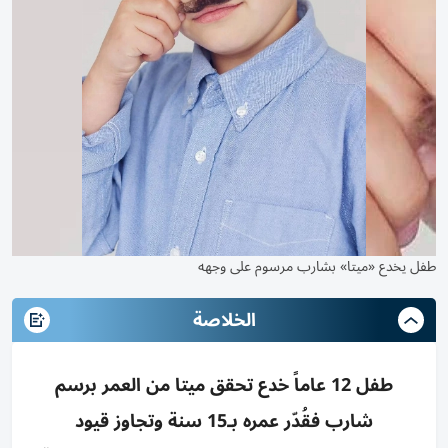
طفل يخدع «ميتا» بشارب مرسوم على وجهه
الخلاصة
طفل 12 عاماً خدع تحقق ميتا من العمر برسم
شارب فقُدّر عمره بـ15 سنة وتجاوز قيود