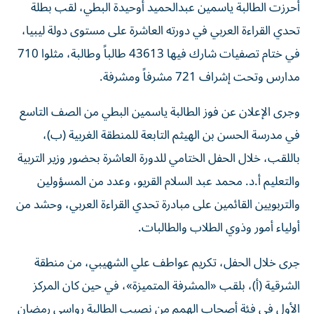
أحرزت الطالبة ياسمين عبدالحميد أوحيدة البطي، لقب بطلة
تحدي القراءة العربي في دورته العاشرة على مستوى دولة ليبيا،
في ختام تصفيات شارك فيها 43613 طالباً وطالبة، مثلوا 710
مدارس وتحت إشراف 721 مشرفاً ومشرفة.
وجرى الإعلان عن فوز الطالبة ياسمين البطي من الصف التاسع
في مدرسة الحسن بن الهيثم التابعة للمنطقة الغربية (ب)،
باللقب، خلال الحفل الختامي للدورة العاشرة بحضور وزير التربية
والتعليم أ.د. محمد عبد السلام القريو، وعدد من المسؤولين
والتربويين القائمين على مبادرة تحدي القراءة العربي، وحشد من
أولياء أمور وذوي الطلاب والطالبات.
جرى خلال الحفل، تكريم عواطف علي الشهيبي، من منطقة
الشرقية (أ)، بلقب «المشرفة المتميزة»، في حين كان المركز
الأول في فئة أصحاب الهمم من نصيب الطالبة رواسي رمضان