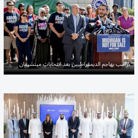
ترامب يهاجم الديمقراطيين بعد انتخابات ميتشيغان