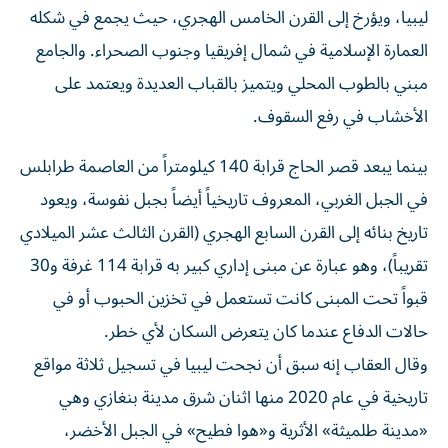
ليبيا، ويؤرخ إلى القرن الخامس الهجري، حيث يجمع في ⁠شكله
العمارة الإسلامية في شمال إفريقيا وجنوب الصحراء. والجامع
مبني بالطوب المحلي ويتميز بالقباب العديدة ويعتمد على
الأخشاب في رفع السقوف.
بينما يبعد قصر الحاج قرابة 140 كيلومتراً من العاصمة طرابلس
​في الجبل ‌الغربي، المعروف تاريخياً أيضاً بجبل نفوسة، ويعود
تاريخ بنائه إلى القرن السابع الهجري (القرن ‌الثالث عشر الميلادي
تقريباً)، وهو عبارة عن مبنى إداري كبير به قرابة 114 غرفة و30
قبواً تحت المبنى كانت تستعمل في تخزين الحبوب أو في
حالات الدفاع عندما كان يتعرض السكان لأي خطر.
وقال ‌العقاب إنه سبق ‌أن نجحت ليبيا في تسجيل ثلاثة ⁠مواقع
تاريخية في عام 2020 منها اثنان شرق مدينة بنغازي وهي
«مدينة طلميثة» الأثرية و«هوا ‌فطيح» في الجبل الأخضر،