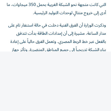
أدى إلى خروج متتالٍ لوحدات التوليد الرئيسية.
وذكرت الوزارة أن الفرق الفنية دخلت في حالة استنفار ‌تام على
مدار الساعة، مشيرة إلى أن إمدادات الطاقة بدأت تتدفق
بالفعل عبر خط الربط المصري. وتعمل الفرق حالياً على إعادة
بناء الشبكة تدريجياً ‌إلى جميع المناطق ‌المتضررة. وتأثر جهاز
تنفيذ وإدارة مشروع النهر الصناعي بالأمر، وانقطعت الكهرباء
عن حقول الآبار بمنطقتي السرير وتازربو، إضافة إلى محطة ضخ
المياه بمدينة بنغازي.(رويترز)
المقالة التالية