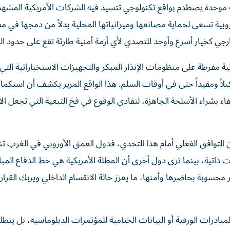
 موحدة يصطدم بواقع تكنولوجي تتسيد فيه الشركات الأمريكية المشهد 
ية تسعى لحماية مصانعها وميزانياتها المحلية بدلاً من دمجها في م
ي كخيار أسرع وأوحد للتصدي لأي أزمة أمنية طارئة تقع على حدود الق
لية مفرطة على منظومات الإنذار المبكر والتجهيزات الاستخباراتية التي 
بلاً ومقيداً حتى في أوقات السلم. هذا الواقع المرير يكشف أن استكما
تفاء بشراء الأسلحة الجاهزة، لتفادي الوقوع في فخ التبعية التي تجعل ال
ن التوافق الفعلي أمام هذا التحدي، فدول العمق الأوروبي في الغرب تن
ت ذاتية، بينما ترى دول أخرى أن المظلة الأمريكية هي خط الدفاع المب
محسوبة بحاضرها وأمنها، ما يعزز حالة الانقسام الداخلي ويربك القرا
لمبادرات الورقية أو البيانات الختامية للمؤتمرات الدبلوماسية، بل يتطلب