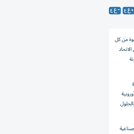
وة من كل
الاتحاد
نة
وروبية
الحلول
صناعية