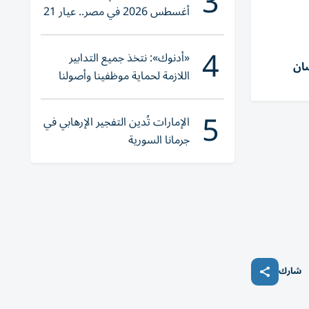
3
أغسطس 2026 في مصر.. عيار 21
يقترب من هذا الرقم
4
«أدنوك»: نتخذ جميع التدابير
سان
اللازمة لحماية موظفينا وأصولنا
وعملياتنا
5
الإمارات تُدين التفجير الإرهابي في
جرمانا السورية
شارك