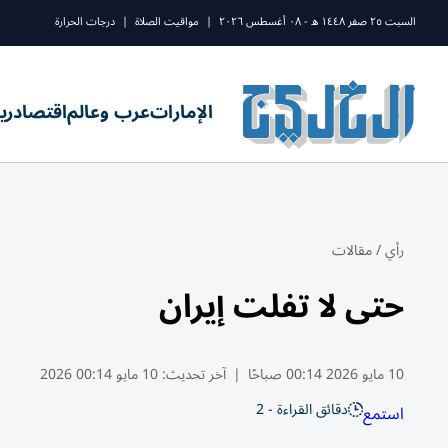
السبت ٢٥ صفر ١٤٤٨ ه - ٠٨ أغسطس ٢٠٢٦
|
مواقيت الصلاة
|
درجات الحرارة
الإمارات
عرب وعالم
اقتصاد
ري
رأي
/
مقالات
حتى لا تفلت إيران
10 مايو 2026 00:14 صباحًا
|
آخر تحديث:
10 مايو 00:14 2026
دقائق القراءة - 2
استمع