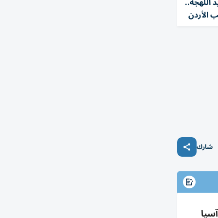
 اللهجة..
 الأردن
شارك
لحق أبطال آسيا