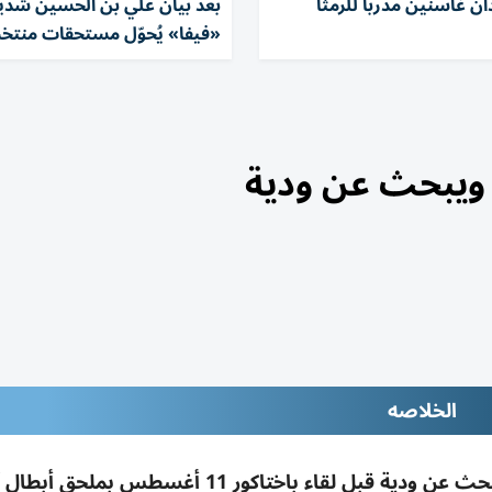
ان غاسنين مدرباً للرمثا
بعد بيان علي بن الحسين شديد
«فيفا» يُحوّل مستحقات منتخب
ويبحث عن ودية
الخلاصه
الحسين إربد يكمل صفوفه بمعسكر طشقند ويبحث عن ودية قبل لقاء باختاكور 11 أغسطس بم