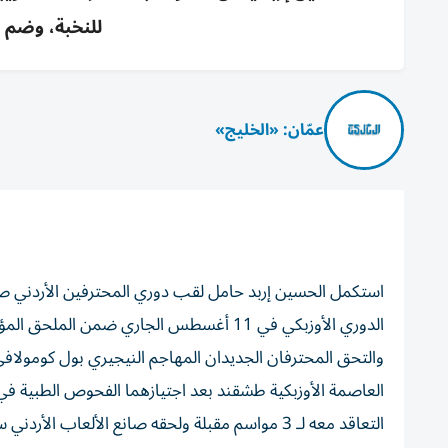
للنخبة، وضم ل
عمّان: «الخليج»
استكمل الحسين إربد حامل لقب دوري المحترفين الأردني ص
الدوري الأوزبكي في 11 أغسطس الجاري ضمن الملحق المؤهل لدوري أبطال آسيا للنخبة.
والتحق المحترفان الجديدان المهاجم النيجيري بول كومولاف
العاصمة الأوزبكية طشقند بعد اجتيازهما الفحوص الطبية في
التعاقد معه لـ 3 مواسم مقبلة ولحقه صانع الأل