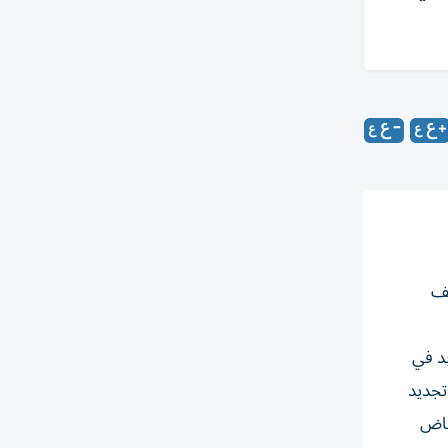
يف
بد في
تجديد
 خاض