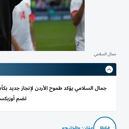
جمال السلامي
تضم أوزبكستا
عمّان: «الخليج»