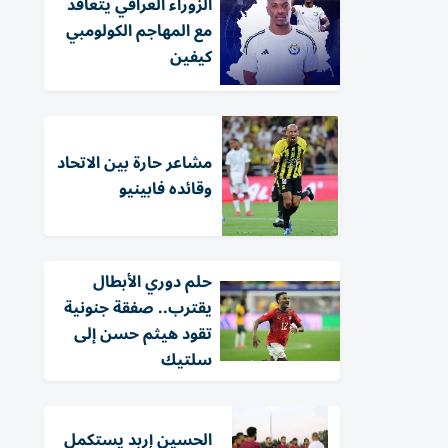
الزوراء العراقي يتعاقد
مع المهاجم الكولومبي
كيفين
مشاعر حارة بين الاتحاد
وقائده فابينيو
حلم دوري الأبطال
يقترب.. صفقة جنونية
تقود هيثم حسن إلى
سلتيك
الحسين إربد يستكمل