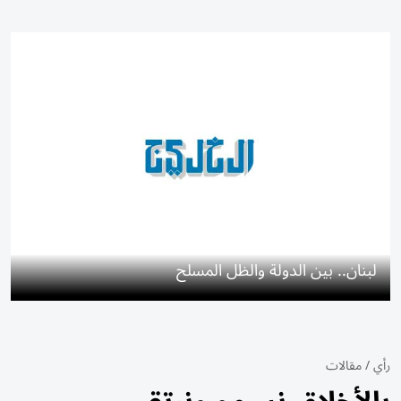
لبنان.. بين الدولة والظل المسلح
رأي
/
مقالات