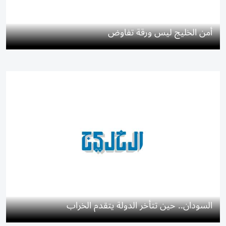
أمن الخليج ليس ورقة تفاوض
السودان.. حين تتأخر الدولة يتقدم الخراب