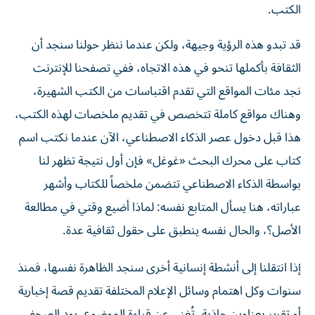
قد تبدو هذه الرؤية وجيهة، ولكن عندما ننظر حولنا سنجد أن
الثقافة بأكملها تنحو في هذه الاتجاه، ففي تصفحنا للإنترنت
نجد مئات المواقع التي تقدم اقتباسات من الكتب الشهيرة،
وهناك مواقع كاملة تتخصص في تقديم ملخصات لهذه الكتب،
هذا قبل دخول عصر الذكاء الاصطناعي، الآن عندما نكتب اسم
كتاب على محرك البحث «غوغل» فإن أول نتيجة تظهر لنا
بواسطة الذكاء الاصطناعي تتضمن ملخصاً للكتاب وأشهر
عباراته، هنا يسأل المتابع نفسه: لماذا أضيع وقتي في مطالعة
الأصل؟، والحال نفسه ينطبق على حقول ثقافية عدة.
إذا انتقلنا إلى أنشطة إنسانية أخرى سنجد الظاهرة نفسها، فمنذ
سنوات وكل اهتمام وسائل الإعلام المختلفة تقديم قصة إخبارية
أو تقرير بعناوين جاذبة، تُغني عن قراءة الموضوع، يود الصحفي