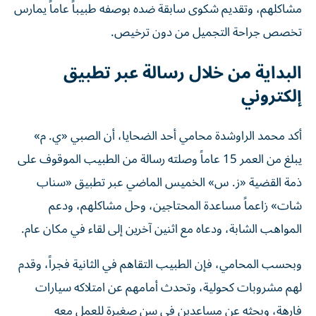
مشاكلهم، وتقديم شكوى سابقة ضده بوصفه طبيباً عاماً يمارس
تخصص جراحة التجميل من دون ترخيص.
البداية من خلال رسالة عبر تطبيق
إلكتروني
أكد محمد الراوشدة محامي أحد الضحايا، أن الصبي «ي. م»
يبلغ من العمر 15 عاماً وصلته رسالة من الطبيب الموقوف على
ذمة القضية «ز. س» الخميس الماضي عبر تطبيق «سناب
شات» زاعماً مساعدة المحتاجين، وحل مشاكلهم، ودعم
المواهب الشابة، ودعاه مع اثنين آخرين إلى لقاء في مكان عام.
وبحسب المحامي، فإن الطبيب التقاهم في الثانية فجراً، وقدم
لهم مشروبات كحولية، وتحدث أمامهم عن امتلاكه سيارات
فارهة، وبحثه عن مساعدين في سن صغيرة للعمل معه