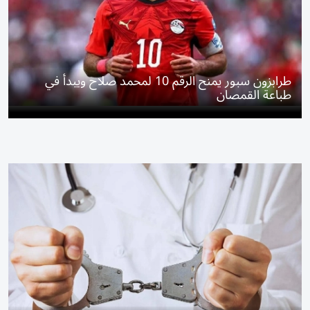
طرابزون سبور يمنح الرقم 10 لمحمد صلاح ويبدأ في
طباعة القمصان