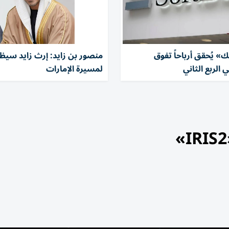
 يُحقق أرباحاً تفوق
منصور بن زايد: إرث زايد سيظل
 الربع الثاني
لمسيرة الإمارات