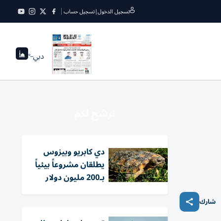
تسجيل الدخول
|
تسجيل حساب
دبي
--°
نرشح لكم
دي كابريو وبيزوس
يطلقان مشروعاً بيئياً
بـ200 مليون دولار
شارك