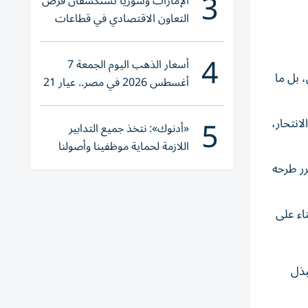
3
الإمارات وسوريا تستكشفان فرص
التعاون الاقتصادي في قطاعات
حيوية
4
أسعار الذهب اليوم الجمعة 7
 بل ما
أغسطس 2026 في مصر.. عيار 21
يقترب من هذا الرقم
5
انتحار،
«أدنوك»: نتخذ جميع التدابير
اللازمة لحماية موظفينا وأصولنا
وعملياتنا
رر طرحه
اء على
بذل