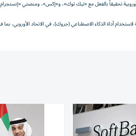
أوروبية تحقيقاً بالفعل مع «تيك توك»، و«إكس»، ومنصتي «إنستجرام
استخدام أداة الذكاء الاصطناعي (جروك)، في الاتحاد الأوروبي، بما 