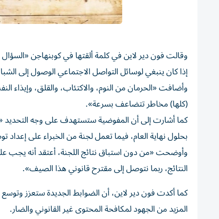
وقالت فون دير لاين في كلمة ألقتها في كوبنهاجن «السؤال 
إذا كان ينبغي لوسائل التواصل الاجتماعي الوصول إلى الشب
وأضافت «الحرمان من النوم، والاكتئاب، والقلق، وإيذاء النفس
(كلها) مخاطر تتضاعف بسرعة».
كما أشارت إلى أن ‌المفوضية ستستهدف على وجه التحديد «مم
بحلول نهاية العام، فيما تعمل لجنة من ⁠الخبراء على إعداد 
وأوضحت «من دون استباق نتائج اللجنة، أعتقد أنه يجب علينا
النتائج، ربما نتوصل إلى مقترح قانوني هذا ‌الصيف».
كما أكدت فون دير لاين، أن الضوابط الجديدة ستعزز وتوسع قان
المزيد من الجهود لمكافحة المحتوى غير القانوني ‌والضار.