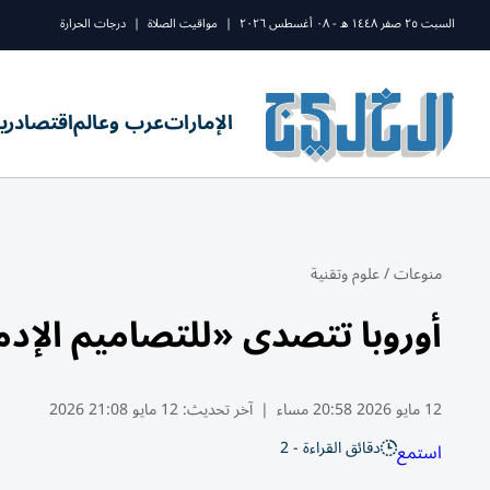
السبت ٢٥ صفر ١٤٤٨ ه - ٠٨ أغسطس ٢٠٢٦
|
مواقيت الصلاة
|
درجات الحرارة
الإمارات
عرب وعالم
اقتصاد
ري
منوعات
/
علوم وتقنية
أوروبا تتصدى «للتصاميم الإد
12 مايو 2026 20:58 مساء
|
آخر تحديث:
12 مايو 21:08 2026
دقائق القراءة - 2
استمع