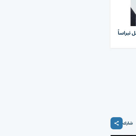
 نبراساً
شارك