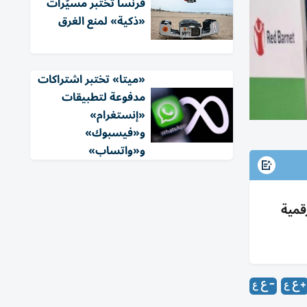
فرنسا تختبر مسيّرات
«ذكية» لمنع الغرق
«ميتا» تختبر اشتراكات
مدفوعة لتطبيقات
«إنستغرام»
و«فيسبوك»
و«واتساب»
قمية