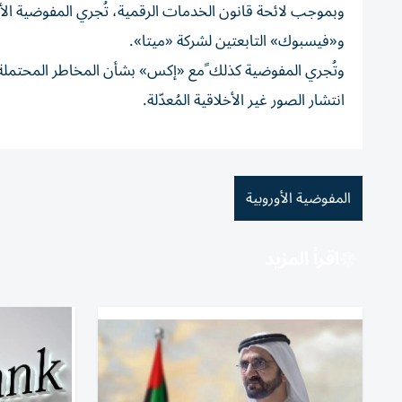
وبموجب لائحة قانون الخدمات الرقمية، تُجري المفوضية ال
⁠و«فيسبوك» التابعتين لشركة «ميتا».
وتُجري المفوضية كذلك ًمع «إكس» ​بشأن المخاطر المحتملة ل
انتشار الصور غير الأخلاقية المُعدّلة.
المفوضية الأوروبية
اقرأ المزيد