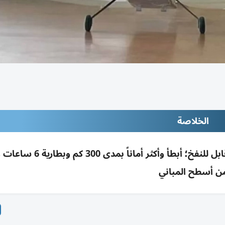
الخلاصة
شركة فرنسية تختبر بنجاح مسيّرة dAS10 بجناح قابل للنفخ؛ أبطأ وأ
ن أسطح المباني