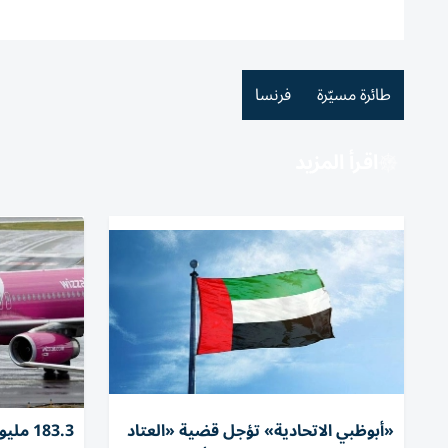
طائرة مسيّرة
فرنسا
اقرأ المزيد
«أبوظبي الاتحادية» تؤجل قضية «العتاد
183.3 