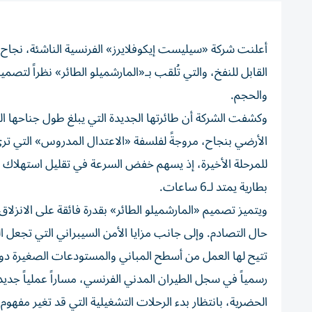
القابل للنفخ، والتي تُلقب بـ«المارشميلو الطائر» نظراً لتصم
والحجم.
الأرضي بنجاح، مروجةً لفلسفة «الاعتدال المدروس» التي ترى 
بطارية يمتد لـ6 ساعات.
ويتميز تصميم «المارشميلو الطائر» بقدرة فائقة على الانزل
حال التصادم. وإلى جانب مزايا الأمن السيبراني التي تجعل ال
تتيح لها العمل من أسطح المباني والمستودعات الصغيرة دون
رسمياً في سجل الطيران المدني الفرنسي، مساراً عملياً جديدا
الحضرية، بانتظار بدء الرحلات التشغيلية التي قد تغير مفهوم 