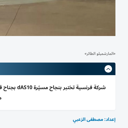
«المارشميلو الطائر»
م
إعداد: مصطفى الزعبي