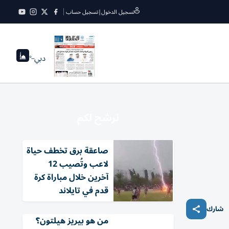
تسجيل الدخول
|
تسجيل حساب
دبي
--°
نرشح لكم
صاعقة برق تخطف حياة
لاعب وتُصيب 12
آخرين خلال مباراة كرة
قدم في تايلاند
شارك
من هو بيريز هيلتون؟