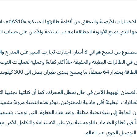
أعلنت شركة «سيليست إيكوفلايرز» الفرنسية ا
يمها الذي يمنح الأولوية المطلقة لمعايير السلامة والأمان على حساب ا
وكشفت الشركة أن طائرتها الجديدة التي يبلغ طول جناحها المصنوع من نسيج هوائي 8 أمتار، اجتازت تجارب السير على 
في الطائرات البطيئة والخفيفة حلاً أكثر كفاءة وعملية لعمليات التوص
للمرحلة الأخيرة، إذ يسهم خفض السرعة في تقليل استهلاك الطاقة بم
اق لضمان الهبوط الآمن في حال تعطل المحرك، كما أن كتلتها تجنبها ا
طائرات البطيئة أقل جاذبية للمخترقين، توفر هذه التقنية مرونة تشغيلي
 الحاجة إلى بنية تحتية مكلفة. وتعد هذه الخطوة، التي توجت بتسجيل
ً في قطاع الخدمات اللوجستية يركز على الاستدامة والتكامل الآمن مع 
التوصيل الجوي عبر العالم.