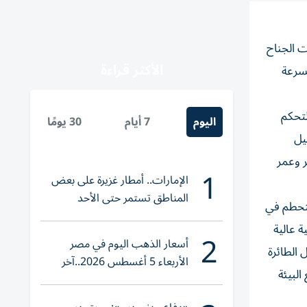
لناشئة، نجاح الاختبارات الأرضية والتحقق من أنظمة طائرتها المبتكرة «dAS10» ذات الجناح
الأكثر قراءة
لسرعة
المدرج والتحكم
اليوم
7 أيام
30 يومًا
يل
قدار 64 ضعفاً، ما يسمح بمدى طيران يصل إلى 300 كيلومتر وعمر
1
الإمارات.. أمطار غزيرة على بعض
المناطق تستمر حتى الأحد
لتحطم في
ة عالية
2
أسعار الذهب اليوم في مصر
 الطائرة
الأربعاء 5 أغسطس 2026..آخر
البيئة
تحديث لعيار 21