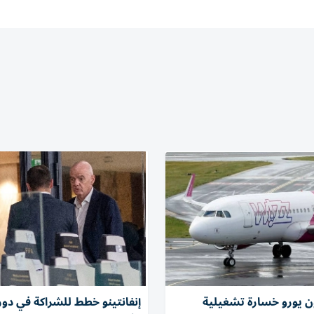
مليون يورو خسارة تشغيلية
إنفانتينو خطط للشراكة في دور