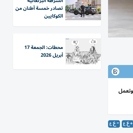
الشرطة البرتغالية
تصادر خمسة أطنان من
الكوكايين
محطات: الجمعة 17
أبريل 2026
كثر أماناً بمدى 300 كم وبطارية 6 ساعات وتعمل