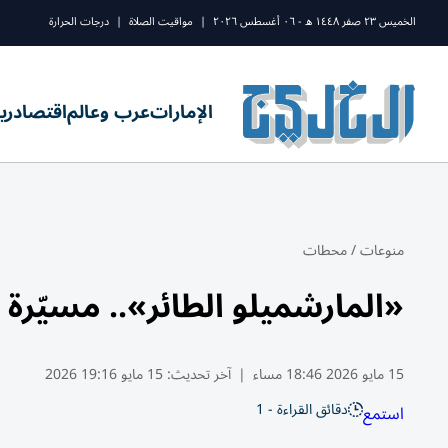
الخميس ٢٣ صفر ١٤٤٨ ه - ٠٦ أغسطس ٢٠٢٦
|
مواقيت الصلاة
|
درجات الحرارة
الإمارات
عرب وعالم
اقتصاد
ري
منوعات
/
محطات
«المارشميلو الطائر».. مسيّرة 
15 مايو 2026 18:46 مساء
|
آخر تحديث:
15 مايو 19:16 2026
دقائق القراءة - 1
استمع