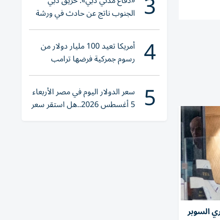
3
«دفاع مدني دبي»: حريق دبي
الجنوب ناتج عن حادث في ورشة
ولا إصابات
4
أمريكا تعيد 100 مليار دولار من
رسوم جمركية فرضها ترامب
5
سعر الدولار اليوم في مصر الأربعاء
5 أغسطس 2026..هل استقر سعر
صرف الجنيه؟
ي السوبر