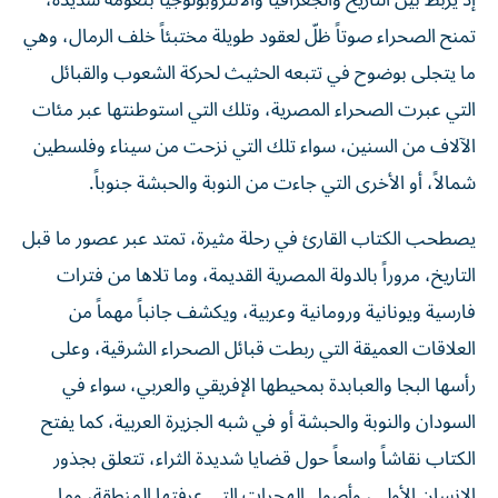
إذ يربط بين التاريخ والجغرافيا والأنثروبولوجيا بنعومة شديدة،
تمنح الصحراء صوتاً ظلّ لعقود طويلة مختبئاً خلف الرمال، وهي
ما يتجلى بوضوح في تتبعه الحثيث لحركة الشعوب والقبائل
التي عبرت الصحراء المصرية، وتلك التي استوطنتها عبر مئات
الآلاف من السنين، سواء تلك التي نزحت من سيناء وفلسطين
شمالاً، أو الأخرى التي جاءت من النوبة والحبشة جنوباً.
يصطحب الكتاب القارئ في رحلة مثيرة، تمتد عبر عصور ما قبل
التاريخ، مروراً بالدولة المصرية القديمة، وما تلاها من فترات
فارسية ويونانية ورومانية وعربية، ويكشف جانباً مهماً من
العلاقات العميقة التي ربطت قبائل الصحراء الشرقية، وعلى
رأسها البجا والعبابدة بمحيطها الإفريقي والعربي، سواء في
السودان والنوبة والحبشة أو في شبه الجزيرة العربية، كما يفتح
الكتاب نقاشاً واسعاً حول قضايا شديدة الثراء، تتعلق بجذور
الإنسان الأولى، وأصول الهجرات التي عرفتها المنطقة، وما