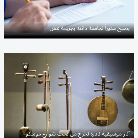
يصبح مديراً لجامعة دانته بجريمة غش
آثار موسيقية نادرة تخرج من تحت شوارع موسكو