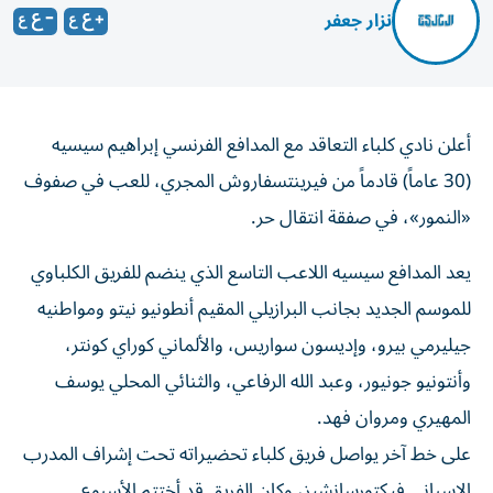
نزار جعفر
أعلن نادي كلباء التعاقد مع المدافع الفرنسي إبراهيم سيسيه
(30 عاماً) قادماً من فيرينتسفاروش المجري، للعب في صفوف
«النمور»، في صفقة انتقال حر.
يعد المدافع سيسيه اللاعب التاسع الذي ينضم للفريق الكلباوي
للموسم الجديد بجانب البرازيلي المقيم أنطونيو نيتو ومواطنيه
جيليرمي بيرو، وإديسون سواريس، والألماني كوراي كونتر،
وأنتونيو جونيور، وعبد الله الرفاعي، والثنائي المحلي يوسف
المهيري ومروان فهد.
على خط آخر يواصل فريق كلباء تحضيراته تحت إشراف المدرب
الإسباني فيكتورسانشيز، وكان الفريق قد أختتم الأسبوع