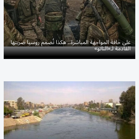
على حافة المواجهة المباشرة.. هكذا تُصمم روسيا ضربتها
القادمة لـ«الناتو»