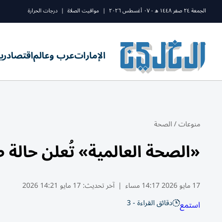
الجمعة ٢٤ صفر ١٤٤٨ ه - ٠٧ أغسطس ٢٠٢٦
|
مواقيت الصلاة
|
درجات الحرارة
الإمارات
عرب وعالم
اقتصاد
ري
منوعات
/
الصحة
«الصحة العالمية» تُعلن حالة ط
17 مايو 2026 14:17 مساء
|
آخر تحديث:
17 مايو 14:21 2026
دقائق القراءة - 3
استمع