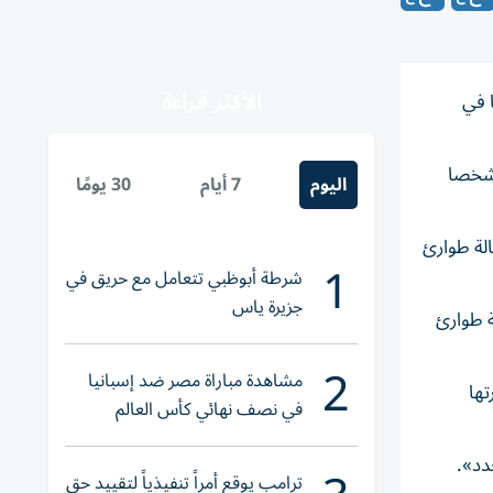
الأكثر قراءة
 فيروس إيبولا تسببت بوفاة أكثر من 80 شخصا في
ية لمكافحة الأمراض والوقاية منها في آخر تحديث، السبت، إن السلالة المتفشية من إيبولا أودت بـحياة 88 شخصا
اليوم
7 أيام
30 يومًا
لة طوارئ
1
شرطة أبوظبي تتعامل مع حريق في
جزيرة ياس
ة طوارئ
2
مشاهدة مباراة مصر ضد إسبانيا
تها
في نصف نهائي كأس العالم
لناشئات اليد 2026
دد».
ترامب يوقع أمراً تنفيذياً لتقييد حق