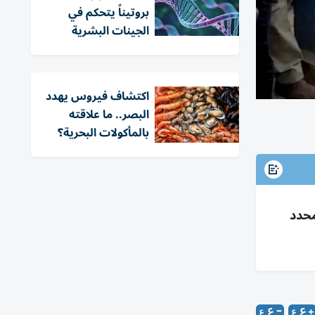
بروتيناً يتحكم في
الجينات البشرية
اكتشاف فيروس يهدد
البصر.. ما علاقته
بالمأكولات البحرية؟
اح أو علاج محدد