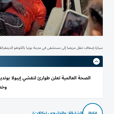
تعقيم يدي طفلة أمام مستشفى في كامبالا بأوغندا (أ.ب)
سيارة إسعاف تنقل مريضا إلى مستشفى في مدينة بونيا بالكونغو الديمقراطية ، 
وخطر
الشارقة: «الخليج» - (وكالات)