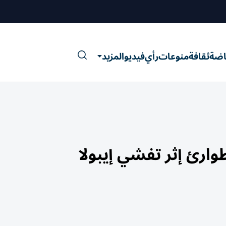
اضة
ثقافة
منوعات
رأي
فيديو
المزيد
وارئ إثر تفشي إيبولا