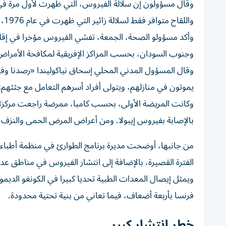
وقال مسؤولون إن سلالة الفيروس، التي ظهرت لأول مرة في عام 2007، تسببت أيضا في وفاة مواطن كونغولي في أوغندا
واللقاح متوافر فقط لسلالة زائير التي ظهرت في عام 1976، وتعد الأكثر فتكا بنسبة وفيات تراوح بين 60 و90%،
وأكد مسؤولو الصحة، الجمعة، تفشي الفيروس مؤخرا في إقلي
وجنوب السودان، بحسب المراكز الإفريقية لمكافحة الأمراض و
وقال المسؤول المدني المحلي إسحاق نياكوليندا «رصدنا وف
يموتون في منازلهم، ويتولى أفراد أسرهم التعامل مع جثثهم»
بالإصابة بفيروس إيبولا. ومن أعراض المرض الحمى والنزف 
من جانبها، أوضحت مديرة برنامج الطوارئ في منظمة أطباء 
الفترة القصيرة، بالإضافة إلى انتشار الفيروس في مناطق عدة
فرنسا بأربعة أضعاف، فيما تعاني من بنية تحتية محدودة.
خطر انتشار كبير