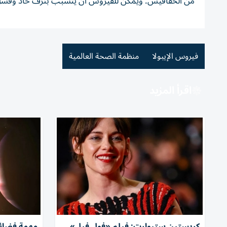
من الخفافيش. ويمكن للفيروس أن يتسبب بنزف حاد وفشل في وظ
فيروس الإيبولا
منظمة الصحة العالمية
اقرأ المزيد
كريستين ستيوارت: فيلم «فول فيل»
مهمة فضائي