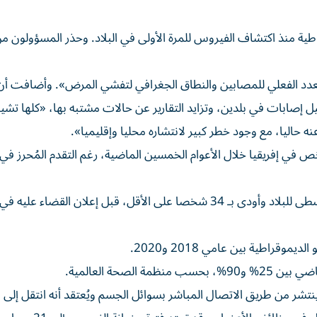
راطية منذ اكتشاف الفيروس للمرة الأولى في البلاد. وحذر المسؤولون 
دد الفعلي للمصابين والنطاق الجغرافي لتفشي المرض». وأضافت أن 
ل إصابات في بلدين، وتزايد التقارير عن حالات مشتبه بها، «كلها تشير
ه حاليا، مع وجود خطر كبير لانتشاره محليا وإقليميا».
الفيروس الشديد العدوى في وفاة نحو 15,000 شخص في إفريقيا خلال الأعوام الخمسين الماضية، رغم التقدم المُح
وسجل آخر تفشّ للمرض في أغسطس/آب في المنطقة الوسطى للبلاد وأودى بـ 34 شخصا على الأقل، قبل إعلان الق
صحة العالمية.
و مرض فيروسي فتاك ينتشر من طريق الاتصال المباشر بسوائل الجسم ويُعتقد أنه انتقل إلى