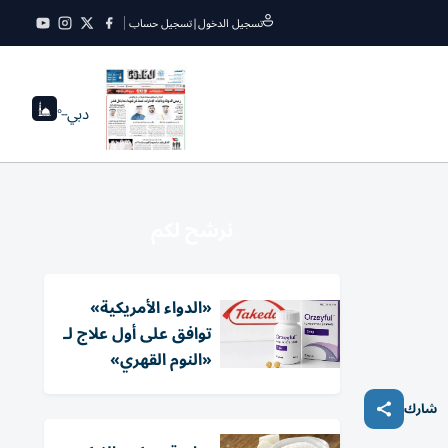
تسجيل الدخول
|
تسجيل حساب
دبي
--°
نرشح لكم
«الدواء الأمريكية»
توافق على أول علاج لـ
«النوم القهري»
شارك