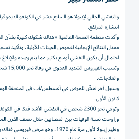
والتفشي الحالي لإيبولا هو السابع عشر في الكونغو الديموق
انتشاره المرتفع.
وأكدت منظمة الصحة العالمية «هناك شكوك كبيرة بشأن الع
معدل النتائج الإيجابية لفحوص العينات الأولية، وتأكيد تسجي
احتمال أن يكون التفشي أوسع بكثير مما يتم رصده والإبلاغ عن
وتسبب 
والعلاجات.
كانون الأول.
وتوفي نحو 2300 شخص في التفشي الأشد فتكا في الكونغو الديموقراطية بين عامي 2018 و2020.
وراوحت نسبة الوفيات بين المصابين خلال نصف القرن الماضي بين 25% و90%، بحسب منظمة ال
وظهر إيبولا لأول مرة عام 1976، وه