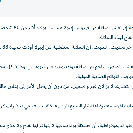
أعلنت منظمة الصحة العالمية، الأحد، حالة طوارئ صحية عامة إثر تفشي سلالة من
اح لهذه السلالة.
وقالت المراكز الإفريق
تفشي المرض الناجم عن سلالة بونديبوغيو من فيروس إيبولا يشكل «حا
موجب اللوائح الصحية الدولية.
انتشارها لا يزالان غير واضحين، من دون أن يصل الأمر إلى إعلان حال
لنطاق»، معتبرة الانتشار السريع للوباء «مقلقا جدا»، في تحذيرات كرر
 الديموقراطية، أن «سلالة بونديبوغيو لا يتوافر لها لقاح ولا علاج مح