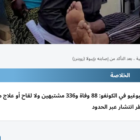
بعد التأكد من إصابته بإيبولا (رويترز)
الخلاصة
الصحة العالمية تعلن طوارئ لتفشي إيبولا بونديبوغيو في الكونغو: 88 وفاة و336 مشتبهين ولا لق
 انتشار عبر الحدود