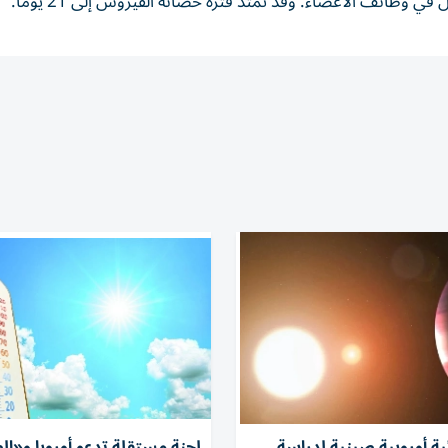
ائف الأعضاء. وقد تمتد فترة حضانة الفيروس إلى 21 يوما.
ة أوروبية صينية لدراسة
لجنة مستقلة تدعو أوروبا و«ا