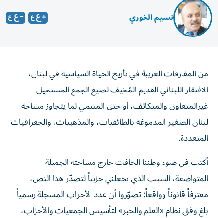
نسيم الخوري
من المفارقات الغريبة في تأريخ الحياة السياسية في لبنان،
الافتقار اللبناني القديم المُخيف لصيغ الجمع المستحيل
غيرالمتعاون والمتكاتف، أو حتى المنتمي لما يتجاوز مساحة
لبنان الصغير المدموغة بالطائفيات، والمذهبيات، والجغرافيات
المتعددة.
أكتب في ضوء وطننا الخافت خارج مساحته الجميلة
المتواضعة، السبب الذي يجعلني حزيناً لتصدّر هذا النص،
معترفاً قانوناً وواقعاً: تصوّروا أن عدد الأحزاب المسجلة رسمياً
بلغ وفق نظام «العلم والخبر» لتأسيس الجمعيات والأحزاب،
تسعة وتسعين حزباً وتجمّعاً تنشط فيما اعتادت الألسن