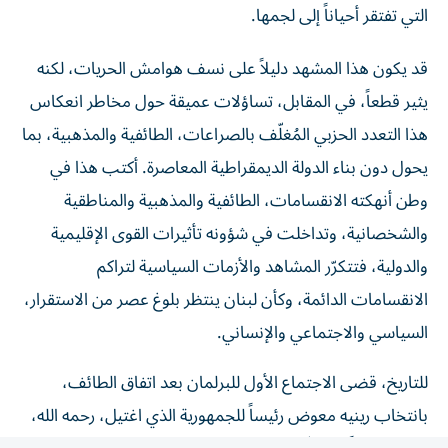
قد يكون هذا المشهد دليلاً على نسف هوامش الحريات، لكنه
يثير قطعاً، في المقابل، تساؤلات عميقة حول مخاطر انعكاس
هذا التعدد الحزبي المُغلّف بالصراعات، الطائفية والمذهبية، بما
يحول دون بناء الدولة الديمقراطية المعاصرة. أكتب هذا في
وطن أنهكته الانقسامات، الطائفية والمذهبية والمناطقية
والشخصانية، وتداخلت في شؤونه تأثيرات القوى الإقليمية
والدولية، فتتكرّر المشاهد والأزمات السياسية لتراكم
الانقسامات الدائمة، وكأن لبنان ينتظر بلوغ عصر من الاستقرار،
السياسي والاجتماعي والإنساني.
للتاريخ، قضى الاجتماع الأول للبرلمان بعد اتفاق الطائف،
بانتخاب رينيه معوض رئيساً للجمهورية الذي اغتيل، رحمه الله،
بعد 17 يوماً، ليتسلّم الرئيس الياس الهراوي، رحمه الله،