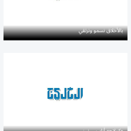
بالأخلاق نسمو ونرتقي
«كولاج» أناييس نين