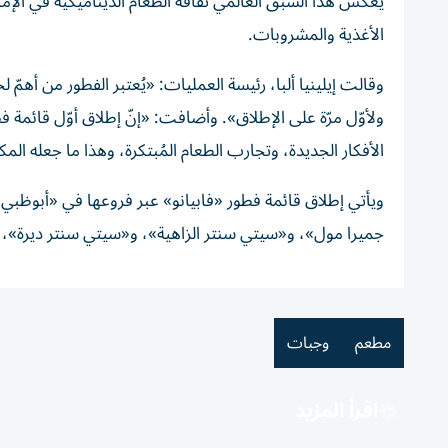
يعكس هذا السبق العالمي ثقافة الطعام الديناميكيّة في الإما
الأغذية والمشروبات.
وقالت إيلينيا ألبا، رئيسة العمليات: «يُعتبر الفطور من أهمّ
ولأوّل مرّة على الإطلاق». وأضافت: «إنّ إطلاق أوّل قائمة ف
الأفكار الجديدة، وتجارب الطعام المُبتكرة، وهذا ما جعله المك
ويأتي إطلاق قائمة فطور «فابيانو» عبر فروعها في «أبوظب
جميرا مول»، و«سيتي سنتر الزاهية»، و«سيتي سنتر ديرة»،
مطعم
وجبات
اقرأ المزيد