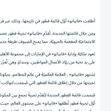
أطلقت «فابيانو» أوّل قائمة فطور في تاريخها، وذلك عبر فر
ومن خلال قائمتها الجديدة، تُقدّم «فابيانو» تجربة فطور عصري
الاجتماعيّة المفعمة بالحيويّة، مما يمنح الضيوف طريقةً جديدة
على يد نخبة من روّاد الأعمال المواطنين، ومنذئذٍ وهي تُعزّ
تشتهر «فابيانو» ، العلامة العالميّة في عالم المطاعم، بمكونا
تجربتها من خلال إطلاق قائمة الفطور التي صُممت لتواكب تطل
صُممت قائمة الفطور الجديدة لتُقدّم تجربةً تجمع بين المكون
أوّل تجربة فطور تُطلقها «فابيانو» على مستوى العالم، حيث وق