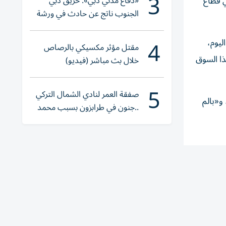
3
«دفاع مدني دبي»: حريق دبي
ي قطاع
الجنوب ناتج عن حادث في ورشة
ولا إصابات
4
ليوم،
مقتل مؤثر مكسيكي بالرصاص
ذا السوق
خلال بث مباشر (فيديو)
5
صفقة العمر لنادي الشمال التركي
و«بالم
..جنون في طرابزون بسبب محمد
صلاح