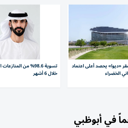
قر «ديوا» يحصد أعلى اعتماد
تسوية 98.6% من المنازعات
ني الخضراء
خلال 6 أشهر
اً في أبوظبي