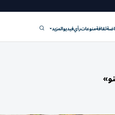
اضة
ثقافة
منوعات
رأي
فيديو
المزيد
نو»