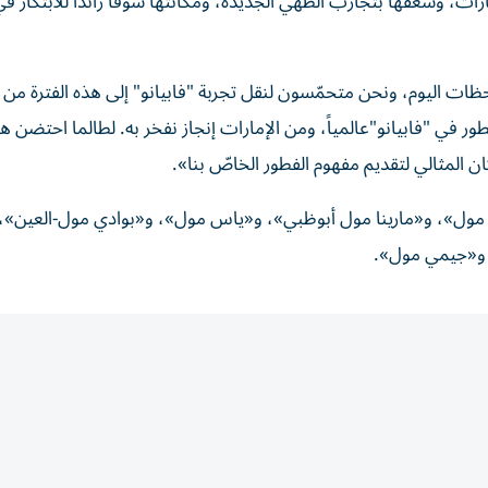
رات، وشغفها بتجارب الطّهي الجديدة، ومكانتها سوقاً رائداً للابتكار ف
 لحظات اليوم، ونحن متحمّسون لنقل تجربة "فابيانو" إلى هذه الفترة من ا
طور في "فابيانو"عالمياً، ومن الإمارات إنجاز نفخر به. لطالما احتضن ه
ان المثالي لتقديم مفهوم الفطور الخاصّ بنا».
ي مول»، و«مارينا مول أبوظبي»، و«ياس مول»، و«بوادي مول-العين»، 
 و«جيمي مول».