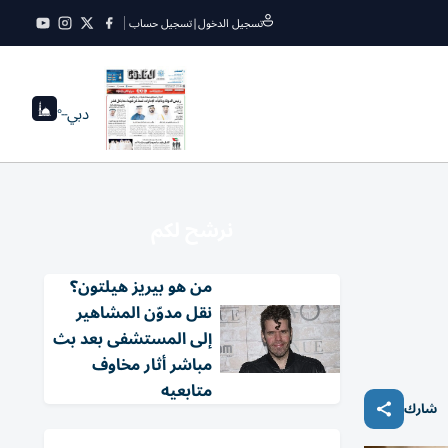
تسجيل الدخول
|
تسجيل حساب
دبي
--°
نرشح لكم
من هو بيريز هيلتون؟
نقل مدوّن المشاهير
إلى المستشفى بعد بث
مباشر أثار مخاوف
متابعيه
شارك