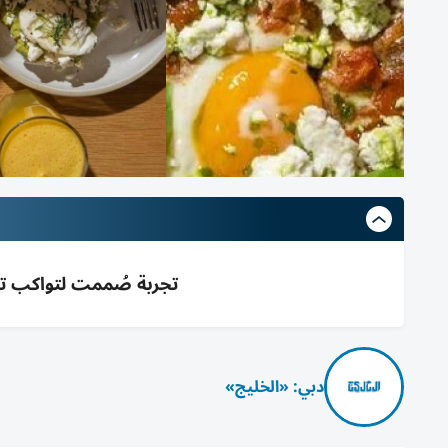
تجربة صُممت لتواكب تطلّ
دبي: «الخليج»