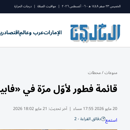
الخميس ٢٣ صفر ١٤٤٨ ه - ٠٦ أغسطس ٢٠٢٦
|
مواقيت الصلاة
|
درجات الحرارة
الإمارات
عرب وعالم
اقتصاد
ري
منوعات
/
محطات
قائمة فطور لأوّل مرّة في «فابي
20 مايو 2026 17:55 مساء
|
آخر تحديث:
21 مايو 18:02 2026
دقائق القراءة - 2
استمع