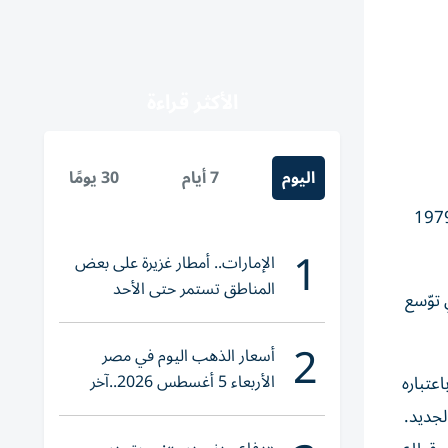
الأكثر قراءة
اليوم
7 أيام
30 يومًا
«فابيانو» في الإمارات إلى مجموعة الأهلية (شركة الأهلية للتجارة العامّة)، وهي مؤسسة اقتصاديّة تأسست عام 1979
1
الإمارات.. أمطار غزيرة على بعض
المناطق تستمر حتى الأحد
 توّسع
2
أسعار الذهب اليوم في مصر
الأربعاء 5 أغسطس 2026..آخر
عتباره
تحديث لعيار 21
لجديد.