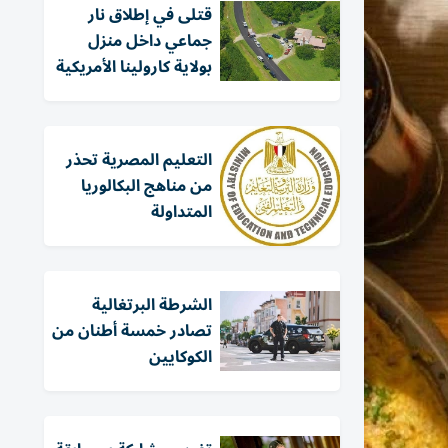
قتلى في إطلاق نار
جماعي داخل منزل
بولاية كارولينا الأمريكية
التعليم المصرية تحذر
من مناهج البكالوريا
المتداولة
الشرطة البرتغالية
تصادر خمسة أطنان من
الكوكايين