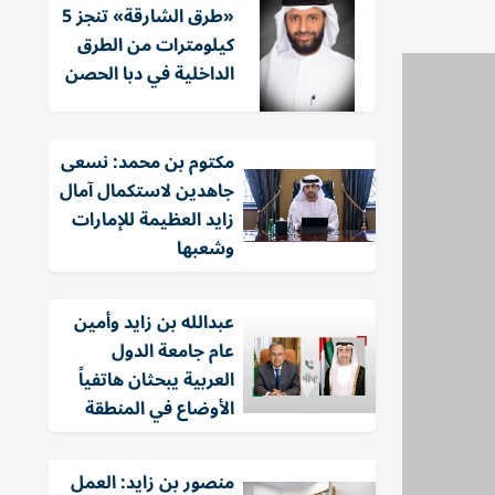
«طرق الشارقة» تنجز 5
كيلومترات من الطرق
الداخلية في دبا الحصن
مكتوم بن محمد: نسعى
جاهدين لاستكمال آمال
زايد العظيمة للإمارات
وشعبها
عبدالله بن زايد وأمين
عام جامعة الدول
العربية يبحثان هاتفياً
الأوضاع في المنطقة
منصور بن زايد: العمل