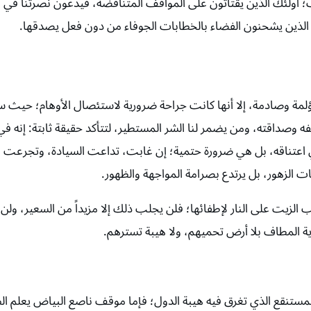
ف؛ أولئك الذين يقتاتون على المواقف المتناقضة، فيدعون نصرتنا في ا
ذين يشحنون الفضاء بالخطابات الجوفاء من دون فعل يصدقها.
لمة وصادمة، إلا أنها كانت جراحة ضرورية لاستئصال الأوهام؛ حيث
لفه وصداقته، ومن يضمر لنا الشر المستطير، لتتأكد حقيقة ثابتة: إنه 
دّد في اعتناقه، بل هي ضرورة حتمية؛ إن غابت، تداعت السيادة، وتجرعت ا
ات الزهور، بل يرتدع بصرامة المواجهة والظهور.
ب الزيت على النار لإطفائها؛ فلن يجلب ذلك إلا مزيداً من السعير، ول
اية المطاف بلا أرض تحميهم، ولا هيبة تسترهم.
مستنقع الذي تغرق فيه هيبة الدول؛ فإما موقف ناصع البياض يعلم ا