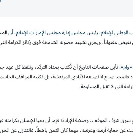
 الوطني للإعلام، رئيس مجلس إدارة مجلس الإمارات للإعلام، أن
الم
 تفيض عنفواناً، ويجري تشييد حصونه الشامخة فوق ركائز الكرامة التي 
 «وام»
: تأبى صفحات التاريخ أن تُكتب بمداد التردّد، وتلفظ كل عهد ج
نة؛ فالمجد صرح لا تصنعه الأيادي المرتعشة، بل تكتبه المواقف الحاسمة
مة التي لا تقبل المساومة.
 سوى شرف الموقف، وصلابة الإرادة؛ فإما أن يحيا الإنسان بكرامته ف
سكت عن حماية أرضه وعرضه، مهما كان الثمن باهظاً، فالتنازل عن الح