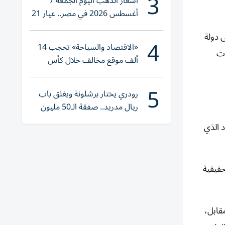
3
أسعار الذهب اليوم الجمعة 7
أغسطس 2026 في مصر.. عيار 21
يقترب من هذا الرقم
ى دولة
4
«الاقتصاد والسياحة» تحجب 14
ات
ألف موقع مخالف خلال كأس
العالم 2026
5
رودري يختار برشلونة ويغلق باب
ريال مدريد.. صفقة الـ50 مليون
يورو تقترب
 الذي
حقيقية
مقابل،