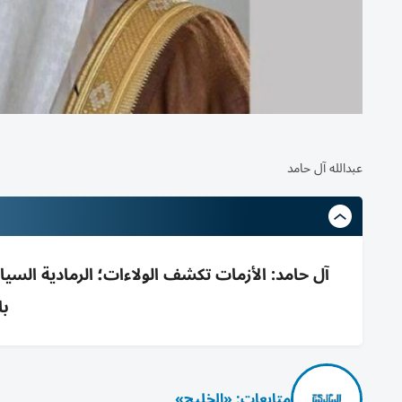
عبدالله آل حامد
آل حامد: الأزمات تكشف الولاءات؛ الرمادية السي
با
متابعات: «الخليج»