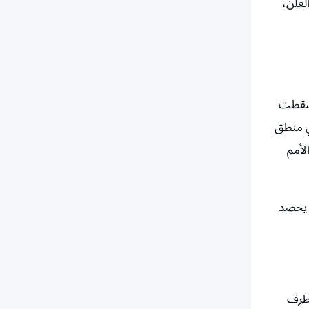
لعلن،
 سقطت
في منطق
لأمم
ن يحصد
لطرف