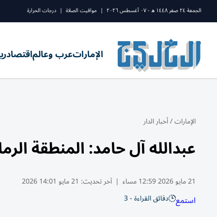
الجمعة ٢٤ صفر ١٤٤٨ ه - ٠٧ أغسطس ٢٠٢٦
|
مواقيت الصلاة
|
درجات الحرارة
الإمارات
عرب وعالم
اقتصاد
ري
الإمارات
/
أخبار الدار
عبدالله آل حامد: المنطقة الرم
21 مايو 2026 12:59 مساء
|
آخر تحديث:
21 مايو 14:01 2026
دقائق القراءة - 3
استمع