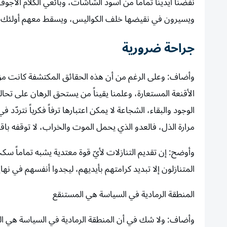
نفضنا أيدينا تماماً من أسود الشاشات، وبائعي الكلام الأجو
ويسيرون في نقيضها خلف الكواليس، ويسقط معهم أولئك ال
جراحة ضرورية
وأضاف: وعلى الرغم من أن هذه الحقائق المكتشفة كانت مؤ
الأقنعة المستعارة، وعلمنا يقيناً من يستحق الرهان على تحا
الوجود والبقاء، الشجاعة لا يمكن اعتبارها ترفاً فكرياً نتر
مرارة الذل، فالعدو الذي يحمل الموت والخراب، لا توقفه باق
وأوضح: إن تقديم التنازلات لأيّ قوة معتدية يشبه تماماً سك
المتنازلون إلا تبديد كرامتهم بأيديهم، ليجدوا أنفسهم في نه
المنطقة الرمادية في السياسة هي المستنقع
وأضاف: ولا شك في أن المنطقة الرمادية في السياسة هي ال