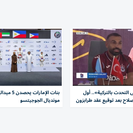
التحدث بالتركية».. أول
بنات الإمارات ي
اح بعد توقيع عقد طرابزون
مونديال الجوجيتسو