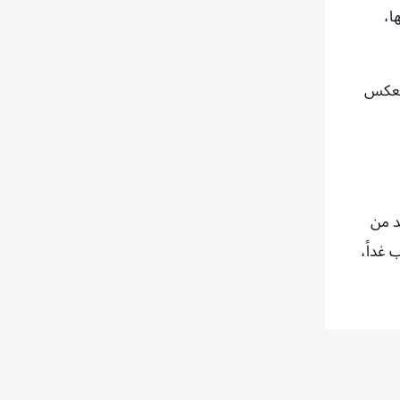
ا،
 يعكس
د من
 غداً،