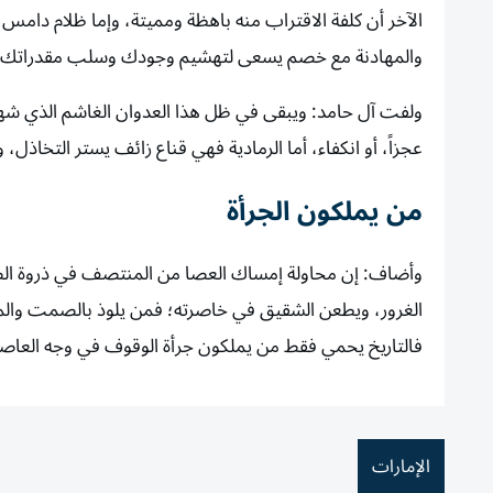
الآخر أن كلفة الاقتراب منه باهظة ومميتة، وإما ظلام دامس 
والمهادنة مع خصم يسعى لتهشيم وجودك وسلب مقدراتك ه
ولفت آل حامد: ويبقى في ظل هذا العدوان الغاشم الذي شهد
عجزاً، أو انكفاء، أما الرمادية فهي قناع زائف يستر التخاذل
من يملكون الجرأة
وأضاف: إن محاولة إمساك العصا من المنتصف في ذروة الص
الغرور، ويطعن الشقيق في خاصرته؛ فمن يلوذ بالصمت والموار
فالتاريخ يحمي فقط من يملكون جرأة الوقوف في وجه العاصف
الإمارات