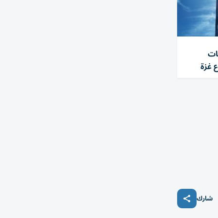
اكات
 غزة
شارك