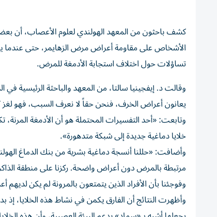
كشف باحثون من المعهد الهولندي لعلوم الأعصاب، أن بعض خلا
الأشخاص على مقاومة أعراض مرض الزهايمر، حتى عندما يكون
تساؤلات حول اختلاف استجابة الأدمغة للمرض.
يعانون أعراض الخرف، فنحن حقاً لا نعرف السبب، فهو لغز كب
وتابعت: «أحد التفسيرات المحتملة هو أن الأدمغة المرنة، ت
خلايا دماغية جديدة إلى شبكة متدهورة».
وأضافت: «حللنا أنسجة دماغية بشرية من بنك الدماغ الهو
مرتبطة بالمرض دون أعراض واضحة. ركزنا على منطقة الذاكر
وفوجئنا بأن الأفراد الذين يتمتعون بالمرونة لم يكن لديهم أعد
وأظهرت النتائج أن الفارق يكمن في نشاط هذه الخلايا، إذ بد
يجعلها أشبه بـ«سماد» يدعم البيئة العصبية، وأن هذه الخلاي