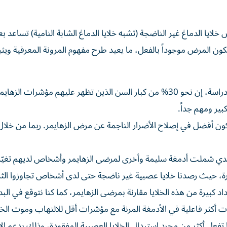
يا الدماغ غير الناضجة (تشبه خلايا الدماغ الشابة النامية) تساعد 
 المرض موجوداً بالفعل، ما يعيد طرح مفهوم المرونة المعرفية ويثي
وقالت د. إيفجينيا سالتا، من المعهد والباحثة الرئيسية في الدراسة، إن نحو 30% من كبار السن الذين تظهر عليهم مؤشرات الزه
ير ومهم جداً.
كون أفضل في إصلاح الأضرار الناجمة عن مرض الزهايمر. ربما من خلال
لندي شملت أدمغة سليمة وأخرى لمرضى الزهايمر وأشخاص لديهم تغيّ
ة، حيث رصدنا خلايا عصبية غير ناضجة حتى لدى أشخاص تجاوزوا الثم
اد كبيرة من هذه الخلايا مقارنة بمرضى الزهايمر، كما كنا نتوقع في البد
ت أكثر فاعلية في الأدمغة المرنة مع مؤشرات أقل للالتهاب وموت الخلا
ا تفعل أكثر من مجرد استبدال الخلايا العصبية المفقودة، وذلك بدعم ال