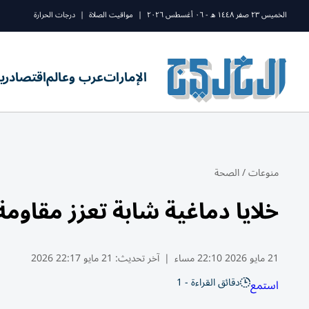
الخميس ٢٣ صفر ١٤٤٨ ه - ٠٦ أغسطس ٢٠٢٦
|
مواقيت الصلاة
|
درجات الحرارة
الإمارات
عرب وعالم
اقتصاد
ري
منوعات
/
الصحة
خلايا دماغية شابة تعزز مقاومة 
21 مايو 2026 22:10 مساء
|
آخر تحديث:
21 مايو 22:17 2026
دقائق القراءة - 1
استمع