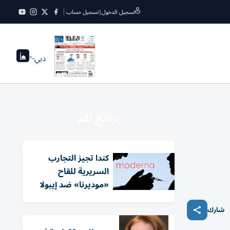
تسجيل الدخول
|
تسجيل حساب
دبي
--°
نرشح لكم
كندا تجيز التجارب
السريرية للقاح
«موديرنا» ضد إيبولا
شارك