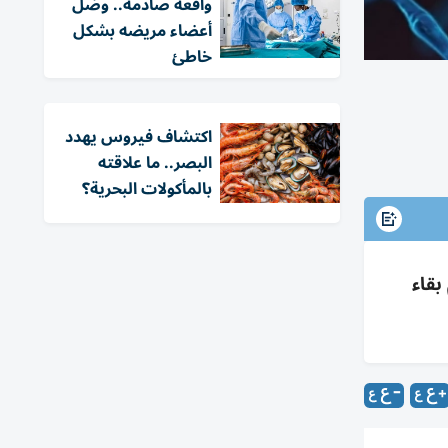
واقعة صادمة.. وصّل
أعضاء مريضه بشكل
خاطئ
اكتشاف فيروس يهدد
البصر.. ما علاقته
بالمأكولات البحرية؟
بقاء