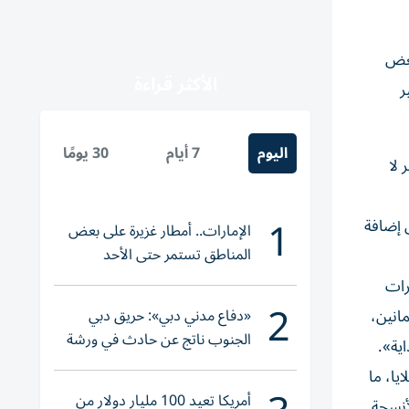
بعض
الأكثر قراءة
ر
اليوم
7 أيام
30 يومًا
ايمر لا
1
 إضافة
الإمارات.. أمطار غزيرة على بعض
المناطق تستمر حتى الأحد
رات
2
«دفاع مدني دبي»: حريق دبي
انين،
الجنوب ناتج عن حادث في ورشة
اية».
ولا إصابات
يا، ما
أمريكا تعيد 100 مليار دولار من
أنسجة