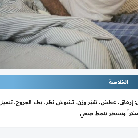
الخلاصة
ين يزيد خطر السكري الصامت؛ 7 أعراض: إرهاق، عطش، تغيّر وزن، تشوش نظر، بطء الجروح، تن
كراً وسيطر بنمط صحي