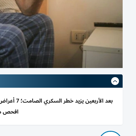
بعد الأربع
افحص مب