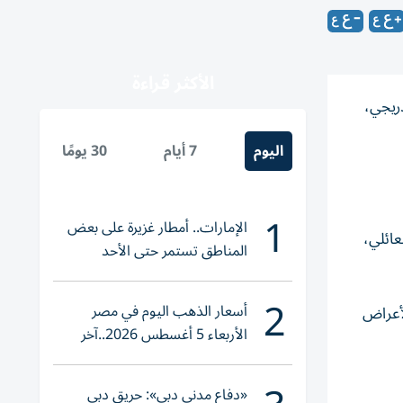
الأكثر قراءة
دريجي،
اليوم
7 أيام
30 يومًا
1
الإمارات.. أمطار غزيرة على بعض
عائلي،
المناطق تستمر حتى الأحد
2
أسعار الذهب اليوم في مصر
لأعراض
الأربعاء 5 أغسطس 2026..آخر
تحديث لعيار 21
«دفاع مدني دبي»: حريق دبي