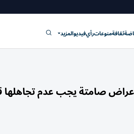
اضة
ثقافة
منوعات
رأي
فيديو
المزيد
كري بعد سن الأربعين.. 7 أعراض صامتة يجب عدم تجاهله