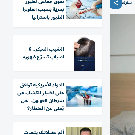
نفوق جماعي لطيور
شارك
بحرية بسبب إنفلونزا
الطيور بأستراليا
الشيب المبكر.. 6
أسباب تسرّع ظهوره
الدواء الأمريكية توافق
على اختبار للكشف عن
سرطان القولون.. هل
يُغني عن المنظار؟
ألم عضلاتك يتحدث