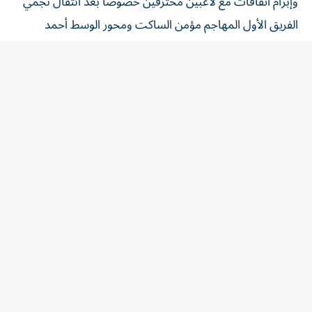
الفريق الأول المهاجم مؤمن الساكت ومحور الوسط أحمد
السلمان إلى الحسين إربد حامل لقب دوري المحترفين الأردني.
رياضة
/
رياضة عربية
تسليم مستحقات منتخب
الأردن.. الأمير علي بن الحسين:
لن نصوّت لإنفانتينو
6 أغسطس 2026 19:42 مساء
|
آخر تحديث:
6 أغسطس 19:53 2026
دقائق القراءة - 1
دقائق القراءة - 1
استمع
شارك