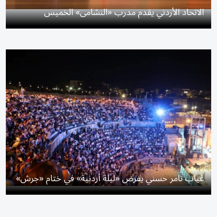
الاتحاد الأردني يقدم مدرب «النشامى» الخميس
غياب تامر حسني يفرض «ليلة أردنية» في ختام «جرش»