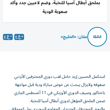
بملحق أبطال آسيا للنخبة، وضم لاعبين جدد وأكد
صعوبة الودية
عمّان: «الخليج»
استكمل الحسين إربد حامل لقب دوري المحترفين الأردني
صفوفه ولايزال يبحث عن خوض مباراة ودية قبل مواجهة
باختاكور وصيف الدوري الأوزبكي في 11 أغسطس الجاري
ضمن الملحق المؤهل لدوري أبطال آسيا للنخبة.
والتحق المحترفان الجديدان المهاجم النيجيري بول كومولافي