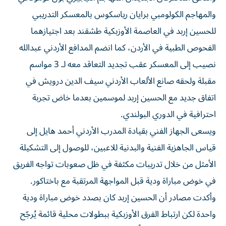
والمهاجم الكولومبي برايان رياسكوس بالمعسكر التدريبي
للحسين إربد في العاصمة الأوزبكية طشقند بعد اجتيازهما
الفحوص الطبية في الأردن، كما انضم المدافع الأردني عبدالله
نصيب إلى المعسكر عقب تجديد التعاقد معه لـ 3 مواسم
مقبلة ولحقه صانع الألعاب الأردني سيف الدين درويش في
اتفاق جديد مع الحسين إربد لموسمين بعدما خاض تجربة
احترافية في الدوري البولندي.
ويسعى الجهاز الفني بقيادة المدرب الأردني أحمد هايل إلى
قياس الجاهزية الفنية والبدنية للاعبين، للوصول إلى التشكيلة
الأمثل من خلال تدريبات مكثفة في ظل صعوبات تواجه الفريق
في خوض مباراة ودية قبل المواجهة المرتقبة مع باختاكور.
وأكدت مصادر أن الحسين إربد كان بصدد خوض مباراة ودية
واحدة لكن ارتباط الفرق الأوزبكية ببطولات محلية قائمة يُرجّح