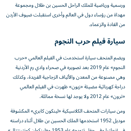
ورسمية ورياضية للملك الراحل الحسين بن طلال ومجموعة
مهداة من رؤساء دول في العالم وأخرى استقبلت ضيوف الأردن
من القادة والزعماء.
سيارة فيلم حرب النجوم
ويضم المتحف سيارة استخدمت في الفيلم العالمي «حرب
النجوم» عام 2019 بعد تصويره في صحراء وادي رم الأردنية
وهي مصنوعة من المعدن والألياف الزجاجية الفريدة، وكذلك
دراجة كهربائية مضيئة «زيون» ظهرت في الفيلم العالمي
«ترون» عام 2012 ولا يوجد لها نسخة مماثلة.
ومن سيارات المتحف الكلاسيكية «لينكون كابري» المكشوفة
موديل 1952 استخدمها الملك الحسين بن طلال أثناء دراسته
في إنجلترا وفي حفل تتويجه عام 1953 و«لينكولن كونتينتتال»