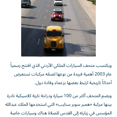
ويكتسب متحف السيارات الملكي الأردني الذي افتتح رسمياً
عام 2003 أهمية فريدة من نوعها لضمّه مركبات تستعرض
أحداثاً تاريخية ارتبط بعضها بزعماء وقادة دول.
ويضم المتحف أكثر من 100 سيارة ودراجة نارية كلاسيكية نادرة
بينها مركبة «همبر سوبر سنايب» التي استخدمها الملك عبدالله
المؤسس في زيارته إلى القدس للصلاة هناك وسيارات خاصة