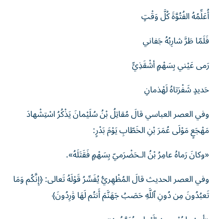
أُعَلِّمُهُ الفُتُوَّةَ كُلَّ وَقْتٍ
فَلَمّا طَرَّ شارِبُهُ جَفاني
رَمى عَيْني بِسَهْمٍ أشْقَذِيٍّ
حَديدٍ شَفْرَتاهُ لَهْذمانِ
وفي العصر العباسي قالَ مُقاتِلُ بْنُ سُلَيْمانَ يَذْكُرُ اسْتِشْهادَ
مَهْجَعٍ مَوْلَى عُمَرَ بْنِ الخَطّابِ يَوْمَ بَدْرٍ:
«وكانَ ‌رَماهُ عامِرُ بْنُ الـحَضْرَميّ بِسَهْمٍ فَقَتَلَهُ».
وفي العصر الحديث قالَ المُظْهِريُّ يُفَسِّرُ قَوْلَهُ تَعالى: ﴿إِنَّكُم وَمَا
تَعبُدُونَ مِن دُونِ ٱللَّهِ ‌حَصَبُ ‌جَهَنَّمَ أَنتُم لَهَا وَٰرِدُونَ﴾