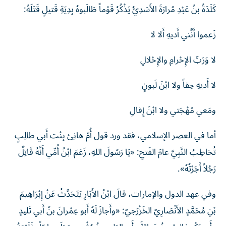
كَلَدَةُ بنُ عَبْدِ مُرارَةَ الأَسَدِيُّ يَذْكُرُ قَوْماً طَالَبوهُ بِدِيَةِ قَتيلٍ قَتَلَهُ:
زَعموا ‌أَنَّني ‌أَديهِ أَلا لا
لا وَرَبِّ الإِحْرامِ والإِحْلالِ
لا أَديهِ حِقاً ولا ابْنَ لَبونٍ
ومَعي مُهْجَتي ولا ابْنَ إِفالِ
أما في العصر الإسلامي، فقد ورد قول أُمّ هانِئ بِنْت أَبي طالِبٍ
تُخاطِبُ النَّبِيَّ عامَ الفَتحِ: «يَا رَسُولَ اللهِ، ‌زَعَمَ ابْنُ أُمِّي أَنَّهُ قَاتِلٌ
رَجُلاً أَجَرْتُهُ».
وفي عهد الدول والإمارات، قالَ ابْنُ الأَبّارِ يَتَحَدَّثُ عَنْ إِبْرَاهِيمَ
بْنِ مُحَمَّدٍ الأَنْصَارِيّ الخَزْرَجيّ: «وأَجازَ لَهُ أَبو عِمْرانَ بنُ أَبي تَليدٍ