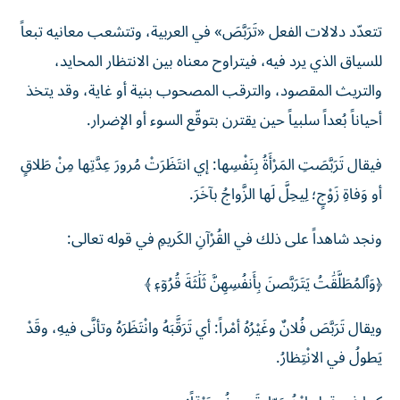
تتعدّد دلالات الفعل «تَرَبَّصَ» في العربية، وتتشعب معانيه تبعاً
للسياق الذي يرد فيه، فيتراوح معناه بين الانتظار المحايد،
والتريث المقصود، والترقب المصحوب بنية أو غاية، وقد يتخذ
أحياناً بُعداً سلبياً حين يقترن بتوقّع السوء أو الإضرار.
فيقال تَرَبَّصَتِ المَرْأَةُ بِنَفْسِها: إي انتَظَرَتْ مُرورَ عِدَّتِها مِنْ طَلاقٍ
أو وَفاةِ زَوْجٍ؛ لِيحِلَّ لَها الزَّواجُ بآخَرَ.
ونجد شاهداً على ذلك في القُرْآنِ الكَريمِ في قوله تعالى:
﴿‌وَٱلمُطَلَّقَٰتُ ‌يَتَرَبَّصنَ ‌بِأَنفُسِهِنَّ ثَلَٰثَةَ قُرُوٓءٖ ﴾
ويقال تَرَبَّصَ فُلانٌ وغَيْرُهُ أمْراً: أي تَرَقَّبَهُ وانْتَظَرَهُ وتأنَّى فيهِ، وقَدْ
يَطولُ في الانْتِظارُ.