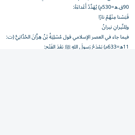
90ق.ه=530م) يُهَدِّدُ أَعْداءَهُ:
قَبَسْنا مِنْهُمُ نارًا
ولِلنِّيرانِ نيرانُ
فيما جاء في العصر الإسلامي قول مُسْلِيَةُ بْنُ هِزَّانَ الحُدَّانِيُّ (ت:
11ه=633م) يَمْدَحُ رَسولَ اللهِ ﷺ بَعْدَ الفَتْحِ:
أَتانا بِبُرْهَانٍ مِنَ اللهِ قابِسٍ
أَضَاءَ بِهِ الرَّحْمنُ مُظْلِمَةَ الكَرْبِ
وفي العصر العباسي قالَ أَبو نُواسٍ (ت: 198ه=814م) يَشْكو
حالَهُ:
يا مورِيَ الزَّنْدِ قَدْ أَعْيَتْ قَوادِحُهُ
اقْبِسْ إِذا شِئْتَ مِنْ قَلْبي بِمِقْباسِ
أما في عصر الدولة والإمارات، فقد قالَ ابْنُ زَمْرَكَ (ت:
797ه=1395م) يَمْدَحُ رَجُلاً: