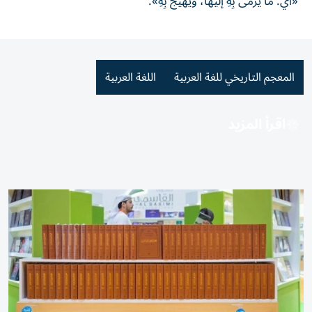
«أي: ما يُرْمى بِهِ إلَيْها، ويُهَيَّجُ بِهِ».
المعجم التاريخي للغة العربية
اللغة العربية
اقرأ المزيد