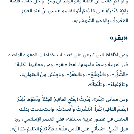
وأَبو بَكْرٍ غالِبُ بنُ عَطِيَّةَ وأَبو الوَليدِ بنُ رُشْدٍ، ورَحَلَ حاجّاً، فَلَقِيَهُ
بِالإِسْكَنْدَرِيَّةِ عَلى مَا ‌زَعَمَ أَبُو القاسِمِ عيسى بنُ عَبْدِ العَزيز
المَعْروفُ بِالوَجيهِ الشَّريشيّ».
«بقر»
ومن الألفاظ التي تبرهن على تعدد استخدامات المفردة الواحدة
في العربية وسعة ماعونها، لفظ «بقر»، ومن معانيها الكلية:
«الشَّقُّ»، و«التَّوَسُّعُ»، و«الحَفْرُ»، و«جِنْسٌ مِنَ الحَيَوانِ»،
و«الإِعْياءُ»، و«لُعْبَةٌ».
ومن معاني «بَقَرَ»، بَقَرَتْ (بِفَتْحِ القافِ) الفِتْنَةُ وَنَحْوُها تَبْقُرُ
(بِضَمِّ القافِ) بَقْراً: انْتَشَرَتْ وَأَفْسَدَتْ، واستخدمت بذلك
المعنى في عصور عربية مختلفة، ففي العصر الإسلامي، ورد
قول النَّبِيُّ: «سَيَأْتي عَلى النّاسِ فِتْنَةٌ باقِرَةٌ تَدَعُ الحَليمَ حَيْرانَ».