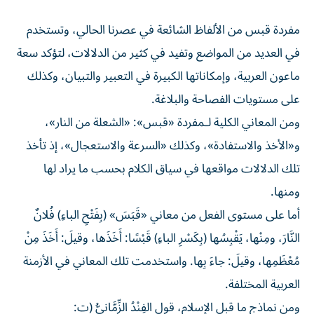
مفردة قبس من الألفاظ الشائعة في عصرنا الحالي، وتستخدم
في العديد من المواضع وتفيد في كثير من الدلالات، لتؤكد سعة
ماعون العربية، وإمكاناتها الكبيرة في التعبير والتبيان، وكذلك
على مستويات الفصاحة والبلاغة.
ومن المعاني الكلية لـمفردة «قبس»: «الشعلة من النار»،
و«الأخذ والاستفادة»، وكذلك «السرعة والاستعجال»، إذ تأخذ
تلك الدلالات مواقعها في سياق الكلام بحسب ما يراد لها
ومنها.
أما على مستوى الفعل من معاني «قَبَسَ» (بِفَتْحِ الباءِ) فُلانٌ
النَّارَ، ومِنْها، يَقْبِسُها (بِكَسْرِ الباءِ) قَبْسًا: أَخَذَها، وقيلَ: أَخَذَ مِنْ
مُعْظَمِها، وقيلَ: جاءَ بِها. واستخدمت تلك المعاني في الأزمنة
العربية المختلفة.
ومن نماذج ما قبل الإسلام، قول الفِنْدُ الزِّمَّانيُّ (ت: