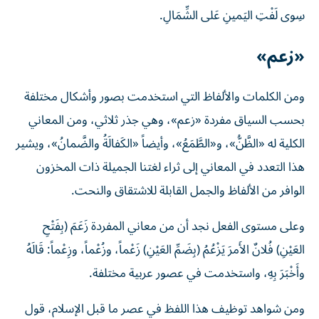
سِوى ‌لَفْتِ ‌اليَمينِ ‌عَلى ‌الشِّمَالِ.
«زعم»
ومن الكلمات والألفاظ التي استخدمت بصور وأشكال مختلفة
بحسب السياق مفردة «زعم»، وهي جذر ثلاثي، ومن المعاني
الكلية له «الظَّنُّ»، و«الطَّمَعُ»، وأيضاً «الكَفالَةُ والضَّمانُ»، ويشير
هذا التعدد في المعاني إلى ثراء لغتنا الجميلة ذات المخزون
الوافر من الألفاظ والجمل القابلة للاشتقاق والنحت.
وعلى مستوى الفعل نجد أن من معاني المفردة زَعَمَ (بِفَتْحِ
العَيْنِ) فُلانٌ الأَمرَ يَزْعُمُ (بِضَمِّ العَيْنِ) زَعْماً، وزُعْماً، وزِعْماً: قَالَهُ
وأَخْبَرَ بِهِ، واستخدمت في عصور عربية مختلفة.
ومن شواهد توظيف هذا اللفظ في عصر ما قبل الإسلام، قول