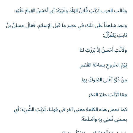
وقالت العرب تَرَبَّبَ فُلانٌ الوَلَدَ وغَيْرَهُ: أي أحْسَنَ القِيامَ عَلَيْهِ.
ونجد شاهداً على ذلك في عصر ما قبل الإسلام، فقالَ حسانُ بنُ
ثابتٍ يَتَغَزَّلُ:
ولَأنْتِ أحْسَنُ إذْ بَرَزْتِ لنا
يَوْمَ الخُروجِ بِساحَةِ القَصْرِ
مِنْ دُرَّةٍ أغْلى المُلوكُ بِها
مِمّا تَرَبَّبَ حائِرُ البَحْرِ
كما تحمل هذه الكلمة معنى آخر في قولنا، تَرَبَّبَ الشَّيْءَ: أي
بمعنى تُعنِيَ بِهِ وأصْلَحَهُ.