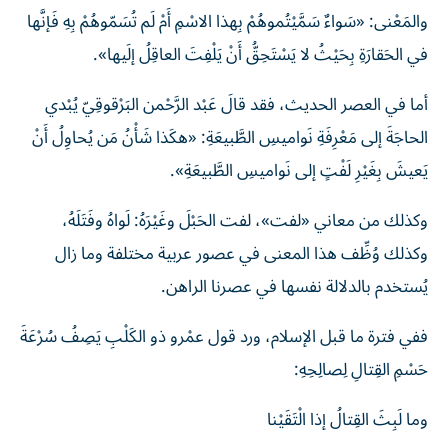
والمَعْنى: «سَواءٌ سَمَّيْتُموهُمْ بِهذا الاسْمِ أَمْ لَم تُسَمّوهُمْ بِهِ فَإنَّها
في الحَقارَةِ بِحَيْثُ لا يَسْتَحِقُّ أَنْ ‌يَلْفِتَ العاقِلُ إلَيها».
أما في العصر الحديث، فقد قالَ عَبْد الرَّحْمن البَرْقوقِيّ يُبْدي
الحاجَةَ إلى مَعْرِفَةِ نَواميسِ الطَّبيعَةِ: «هكَذا شَأْنُ مَن يُحاوِلُ أَنْ
يَعيشَ بِغَيْرِ ‌لَفْتٍ إلى نَواميسِ الطَّبيعَةِ».
وكذلك من معاني «لفت»، لفت الحَبْلَ وغَيْرَهُ: لَواهُ وفَتَلَهُ،
وكذلك وُظِّف هذا المعنى في عصور عربية مختلفة وما زال
يُستخدم بالدلالة نفسها في عصرنا الراهن.
ففي فترة ما قبل الإسلام، ورد قول عمْرو ذو الكَلْبِ يَصِفُ سُرْعَةَ
حَسْمِ القِتالِ لِصالِحِهِ:
وما لَبِثَ القِتالُ إذا الْتَقَيْنا