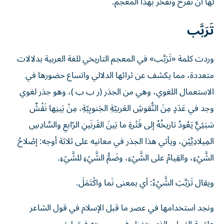
لها أن تفرح وتفخر بهذا المعجم.
تَرَبَّب
وردت كلمة «تَرَبَّب» في المعجم التاريخي للغة العربية بدلالات
متعددة، مما يكشف عن ثرائها الدلالي واتساع حضورها في
الاستعمال اللغوي، وهي من الجذر (ر ب ب )، وهو جذر لغوي
وجد في عَدَدٍ مِنَ النُّقوشِ العَربيّةِ الجَنوبِيّةِ، مِنْ بَينِها نَقْشٌ
سَبَئِيٌّ يَعُودُ تاريخُهُ إلى فَتْرةِ ما بَينَ القَرنَينِ الرّابعِ والسَّادِسِ
المِيلادِيَّيْنِ، ويأتي هذا الجذر في معانيه على ثلاثة أوجه: إصْلاحُ
الشَّيْءِ، والقِيامُ على الشَّيْءِ، وضَمُّ الشَّيْءِ للشَّيْءِ.
ويقال تَرَبَّبَ الشَّيْءُ: أي بمعنى نَما واكْتَمَلَ.
ونجد استخدامها في عصر ما قبل الإسلام في قول الشاعر