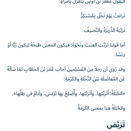
فيقول مُعَقِّرُ بْنُ أوْسٍ يَتَغَزَّلُ بِامْرَأةٍ:
تَراءَتْ يَوْمَ نَخْلَ بِمُسْبَكِرٍّ
تَرَبَّبَهُ الذَّريرَةُ والنَّصيفُ
أما قولنا تَرَبَّبَ العِنَبَ ونَحْوَهُ: فيكون المعنى طَبَخَهُ ليَكونَ رُبًّا أوْ
دِبْسًا.
وقد رُوي أن رجلاً مِنَ المُسْلِمينَ أجاب عُمَرَ بْنَ الخَطّابِ لمّا سَألَهُ
عَنِ المُفاضَلَةِ بَيْنَ النَّخْلَةِ والكَرْمَةِ:
«الحُبْلَةُ: أَتَزَبَّبُها، وأتَرَبَّبُها، وأُصْلِحُ بها بُرْمَتي، وأنامُ في ظِلِّها».
والحُبْلَةُ هنا بمعنى الكَرْمَةُ
تَرَبَّصَ