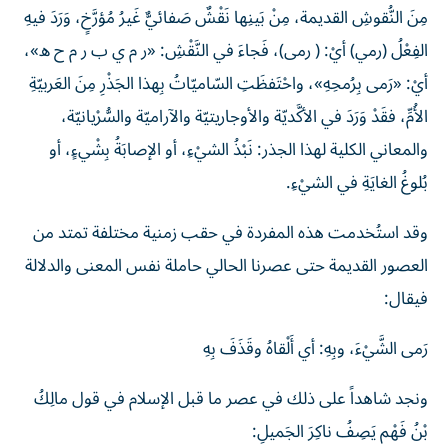
مِنَ النُّقوشِ القديمة، مِنْ بَينِها نَقْشٌ صَفائيٌّ غَيرُ مُؤرَّخٍ، وَرَدَ فيهِ
الفِعْلُ (رمي) أيْ: ( رمى)، فَجاءَ في النَّقْشِ: «ر م ي ب ر م ح ه»،
أيْ: «رَمى بِرُمحِهِ»، واحْتَفظَتِ السّاميّاتُ بِهذا الجَذْرِ مِنَ العَربيّةِ
الأُمِّ، فقَدْ وَرَدَ في الأكَّديّة والأوجاريتيّة والآراميّة والسُّرْيانيّة،
والمعاني الكلية لهذا الجذر: نَبْذُ الشيْءِ، أو الإصابَةُ بِشْيءٍ، أو
بُلوغُ الغايَةِ في الشيْءِ.
وقد استُخدمت هذه المفردة في حقب زمنية مختلفة تمتد من
العصور القديمة حتى عصرنا الحالي حاملة نفس المعنى والدلالة
فيقال:
رَمى الشَّيْءَ، وبِهِ: أي أَلْقاهُ وقَذَفَ بِهِ
ونجد شاهداً على ذلك في عصر ما قبل الإسلام في قول مالِكُ
بْنُ فَهْم يَصِفُ ناكِرَ الجَميلِ: