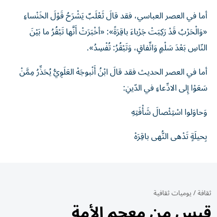
أما في العصر العباسي، فقد قالَ ثَعْلَبٌ يَشْرَحُ قَوْلَ الخَنْساءِ
«وَالْحَرْبُ قَدْ رَكِبَتْ جَرْباءَ باقِرَةً»: «أخْبَرَتْ أَنَّها تَبْقُرُ ما بَيْنَ
النّاسِ بَعْدَ سَلْمٍ وَاتِّفاقٍ، وَتَبْقُرُ: تُفْسِدُ».
أما في العصر الحديث فقد قالَ ابْنُ أَنْبوجَهْ العَلَوِيُّ يُحَذِّرُ مِمَّنْ
سَعَوْا إِلى الادِّعاءِ في الدّينِ:
وَحاوَلوا اسْتِئْصالَ شَأْفَتِهِ
بِحيلَةٍ تَدْهى النُّهى باقِرَهْ
ثقافة
/
يوميات ثقافية
قبس من معجم الأمة