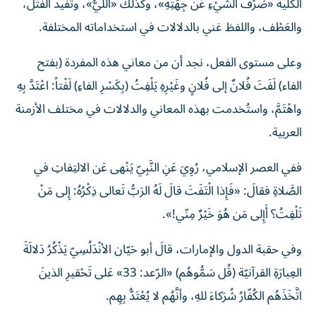
الكلية «صَرْفُ الشَّيْءِ عَنْ جِهَتِهِ»، وكذلك «اللَّيُّ»، وتفيد الفَتْل،
والعَطْف، واللفظ غني بالدلالات في استخداماته المختلفة.
وعلى مستوى الفعل، نجد أن من معاني هذه المفردة (بفتح
الفاء) لَفَتَ فُلانٌ إلى فُلانٍ وغَيْرِهِ يَلْفِتُ (بِكَسْرِ الفاءِ) لَفْتاً: اعْتَدَّ بِهِ
واهْتَمَّ، واستُخدمت بهذه المعاني والدلالات في مختلف الأزمنة
العربية.
ففي العصر الإسلامي، رُوِيَ عَنِ النَّبِيّ يَنْهى عَن الالتِفاتِ في
الصَّلاةِ فقالَ: «فَإِذا الْتَفَتَ قالَ لَهُ الرَبُّ تَعالى ذِكْرُهُ: ‌إِلى ‌مَنْ
‌تَلْفِتُ؟ أَإِلى مَن هُوَ خَيْرٌ مِنّي!».
وفي حقبة الدول والإمارات، قالَ أبو حَيّان الأنْدَلُسِيّ يَذْكُرُ دَلالَةَ
العِبارَةِ القرآنيّة (قُل سَمُّوهُم) «الرّعد: 33» عَلى تَحْقيرِ الذينَ
اتَّخَذَهُم الكُفّارُ شُرَكاءَ للهِ، وأنَّهُم لا يُعْتَدُّ بِهِم.