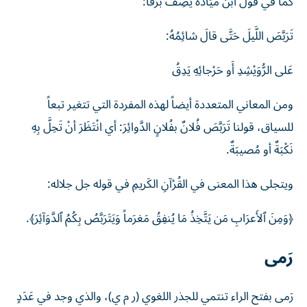
كما في قول ابْنُ مَيّادةَ يصِفُ بَرْقاً:
تَرَبَّصَ ‌اللَّيلَ ‌حَتَّى ‌قالَ ‌شائِمُهُ:
عَلى الرُّوَيْشِدِ أَو حَرْجائِهِ يَدِقُ
ومن المعاني المتعددة أيضاً لهذه المفردة التي تتغير تبعاً
للسياق، قولنا تَرَبَّصَ فُلانٌ بفُلانٍ الدَّوائِرَ: أي انْتَظَرَ أنْ تَحِلَّ بِهِ
نَكْبَةٌ أو مُصيبَةٌ.
ويتجلى هذا المعنى في القُرْآنِ الكَريمِ في قوله جل جلاله:
﴿وَمِنَ ٱلأَعرَابِ مَن يَتَّخِذُ مَا يُنفِقُ مَغرَماً وَيَتَرَبَّصُ بِكُمُ ‌ٱلدَّوَآئِرَ﴾.
رَمى
رَمى بفتح الراء تنتمي للجذر اللغوي (ر م ي)، والذي وجد في عَدَدٍ