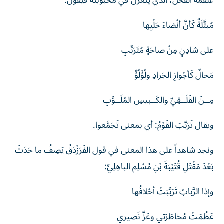
علقمة الفحل، الذي يتغزل في محبوبته فيقول:
مُبتَّلَةٌ كَأنَّ أنْضاءَ حَلْيِها
على شادِنٍ مِنْ صاحَةٍ مُتَرَبِّبِ
مَحالٌ كَأجْوازِ الجَرادِ ولُؤْلُؤٌ
مِــنَ القَلَــقِيِّ والكَــبيسِ المُلَــوَّبِ
ويقال تَرَبَّبَ القَوْمُ: أي بمعنى تَجَمَّعوا.
ونجد شاهداً على هذا المعنى في قول الفَرَزْدَقُ يَصِفُ ما حَدَثَ
بَعْدَ مَقْتَلِ قُتَيْبَةَ بْنِ مُسْلِم الباهِلِيِّ:
وإذا الرَّبابُ تَرَبَّبَتْ أحْلافُها
عَظُمَتْ مُخاطَرَتي وعَزَّ نَصيري