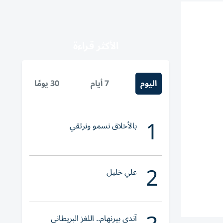
الأكثر قراءة
اليوم
7 أيام
30 يومًا
1
بالأخلاق نسمو ونرتقي
2
علي خليل
​آندي بيرنهام.. اللغز البريطاني