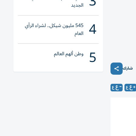
3
الجديد
4
545 مليون شيكل.. لشراء الرأي
العام
5
وطن ألهم العالم
شارك