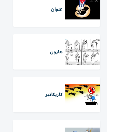
عنوان
هارون
كاريكاتير