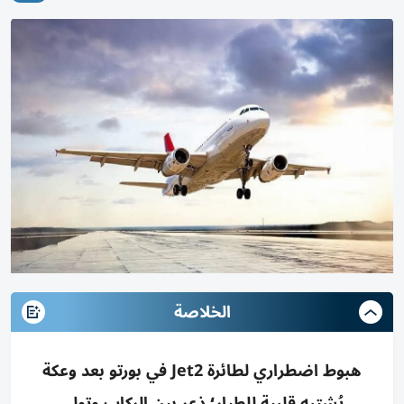
الخلاصة
هبوط اضطراري لطائرة Jet2 في بورتو بعد وعكة
يُشتبه قلبية للطيار؛ ذعر بين الركاب وتولى