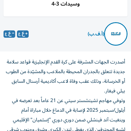
وسيدات 3-4
(أ.ف.ب)
أصدرت الجهات المشرفة على كرة القدم الإنجليزية قواعد سلامة
جديدة تتعلق بالجدران المحيطة بالملاعب والمشيّدة من الطوب
أو الخرسانة، وذلك عقب وفاة لاعب أكاديمية أرسنال السابق
بيلي فيغار.
وتوفي مهاجم تشيتشستر سيتي عن 21 عاماً بعد تعرضه في
أيلول/سبتمبر 2025 لإصابة في الدماغ خلال مباراة أمام
وينغيت آند فينشلي ضمن دوري دوري "إسثميان" الإقليمي
لشبه المحترفين الذي يغطي لندن الكبرى وشرق وجنوب شرقي