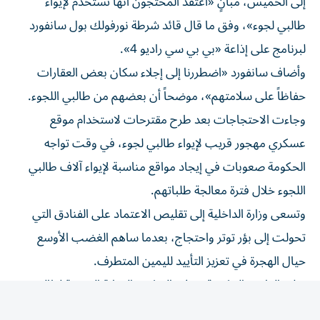
طالبي لجوء»، وفق ما قال قائد شرطة نورفولك بول سانفورد
لبرنامج على إذاعة «بي بي سي راديو 4».
وأضاف سانفورد «اضطررنا إلى إجلاء سكان بعض العقارات
حفاظاً على سلامتهم»، موضحاً أن بعضهم من طالبي اللجوء.
وجاءت الاحتجاجات بعد طرح مقترحات لاستخدام موقع
عسكري مهجور قريب لإيواء طالبي لجوء، في وقت تواجه
الحكومة صعوبات في إيجاد مواقع مناسبة لإيواء آلاف طالبي
اللجوء خلال فترة معالجة طلباتهم.
وتسعى وزارة الداخلية إلى تقليص الاعتماد على الفنادق التي
تحولت إلى بؤر توتر واحتجاج، بعدما ساهم الغضب الأوسع
حيال الهجرة في تعزيز التأييد لليمين المتطرف.
ويلزم القانون الحكومة بتوفير السكن والرعاية الصحية لطالبي
اللجوء.
وبحسب صحيفة «ذا غارديان»، تظاهر أكثر من مئة شخص