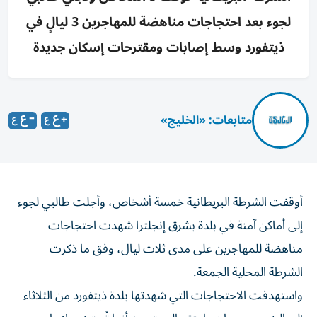
لجوء بعد احتجاجات مناهضة للمهاجرين 3 ليالٍ في
ذيتفورد وسط إصابات ومقترحات إسكان جديدة
متابعات: «الخليج»
أوقفت الشرطة البريطانية خمسة أشخاص، وأجلت طالبي لجوء
إلى أماكن آمنة في بلدة بشرق إنجلترا شهدت احتجاجات
مناهضة للمهاجرين على مدى ثلاث ليال، وفق ما ذكرت
الشرطة المحلية الجمعة.
واستهدفت الاحتجاجات التي شهدتها بلدة ذيتفورد من الثلاثاء
إلى الخميس، مبانٍ «اعتقد المحتجون أنها تُستخدم لإيواء