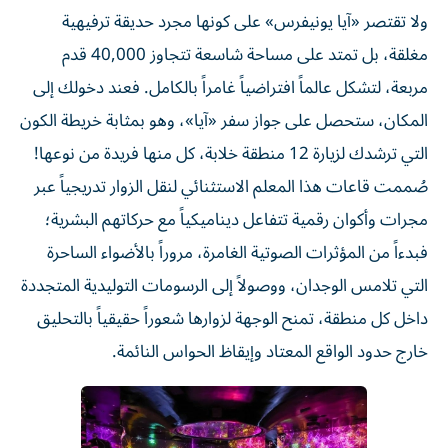
ولا تقتصر «آيا يونيفرس» على كونها مجرد حديقة ترفيهية
مغلقة، بل تمتد على مساحة شاسعة تتجاوز 40,000 قدم
مربعة، لتشكل عالماً افتراضياً غامراً بالكامل. فعند دخولك إلى
المكان، ستحصل على جواز سفر «آيا»، وهو بمثابة خريطة الكون
التي ترشدك لزيارة 12 منطقة خلابة، كل منها فريدة من نوعها!
صُممت قاعات هذا المعلم الاستثنائي لنقل الزوار تدريجياً عبر
مجرات وأكوان رقمية تتفاعل ديناميكياً مع حركاتهم البشرية؛
فبدءاً من المؤثرات الصوتية الغامرة، مروراً بالأضواء الساحرة
التي تلامس الوجدان، ووصولاً إلى الرسومات التوليدية المتجددة
داخل كل منطقة، تمنح الوجهة لزوارها شعوراً حقيقياً بالتحليق
خارج حدود الواقع المعتاد وإيقاظ الحواس النائمة.