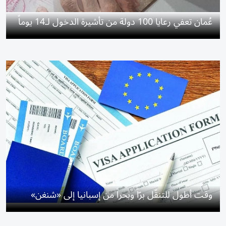
عُمان تعفي رعايا 100 دولة من تأشيرة الدخول لـ14 يوماً
وقت أطول للتنقّل برّاً وبحراً من إسبانيا إلى «شنغن»