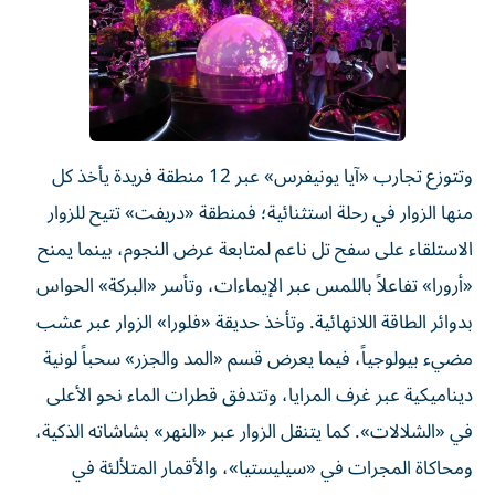
وتتوزع تجارب «آيا يونيفرس» عبر 12 منطقة فريدة يأخذ كل
منها الزوار في رحلة استثنائية؛ فمنطقة «دريفت» تتيح للزوار
الاستلقاء على سفح تل ناعم لمتابعة عرض النجوم، بينما يمنح
«أرورا» تفاعلاً باللمس عبر الإيماءات، وتأسر «البركة» الحواس
بدوائر الطاقة اللانهائية. وتأخذ حديقة «فلورا» الزوار عبر عشب
مضيء بيولوجياً، فيما يعرض قسم «المد والجزر» سحباً لونية
ديناميكية عبر غرف المرايا، وتتدفق قطرات الماء نحو الأعلى
في «الشلالات». كما يتنقل الزوار عبر «النهر» بشاشاته الذكية،
ومحاكاة المجرات في «سيليستيا»، والأقمار المتلألئة في