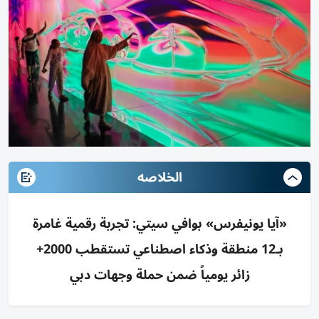
الخلاصه
«آيا يونيفرس» بوافي سيتي: تجربة رقمية غامرة
بـ12 منطقة وذكاء اصطناعي تستقطب 2000+
زائر يومياً ضمن حملة وجهات دبي