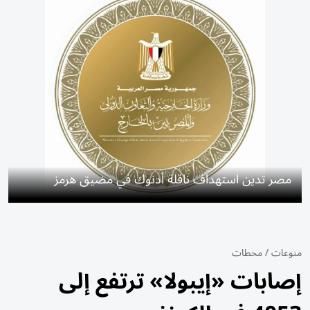
مصر تدين استهداف ناقلة أدنوك في مضيق هرمز
منوعات
/
محطات
إصابات «إيبولا» ترتفع إلى