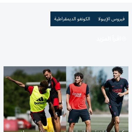
فيروس الإيبولا
الكونغو الديمقراطية
اقرأ المزيد