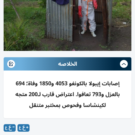
الخلاصه
إصابات إيبولا بالكونغو 4053 و1850 وفاة؛ 694
بالعزل و793 تعافوا. اعتراض قارب لـ200 متجه
لكينشاسا وفحوص بمختبر متنقل