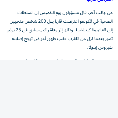
من جانب آخر، قال مسؤولون يوم الخميس إن السلطات
الصحية في الكونغو اعترضت قاربا يقل 200 شخص متجهين
‌إلى العاصمة كينشاسا، وذلك إثر وفاة راكب سابق في 25 ​يوليو
⁠تموز بعدما نزل من القارب عقب ظهور ‌أعراض ترجح إصابته
بفيروس ‌إيبولا.
واعترضت السلطات القارب، القادم من مدينة كيسانجاني
التجارية في شمال شرق البلاد، في ميناء مالوكو النهري الواقع
‌على بعد نحو 65 كيلومترا من كينشاسا، وسط مخاوف من
⁠احتمال انتقال تفشي إيبولا إلى العاصمة التي يزيد عدد سكانها
على 17 مليون نسمة.