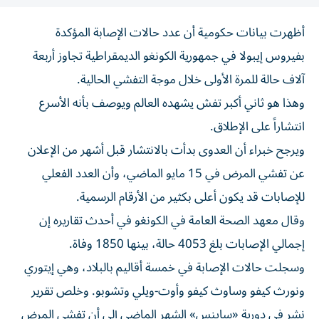
أظهرت بيانات حكومية أن عدد حالات الإصابة المؤكدة
بفيروس إيبولا في جمهورية الكونغو ‌الديمقراطية تجاوز أربعة
آلاف حالة للمرة الأولى خلال موجة ​التفشي ⁠الحالية.
وهذا هو ثاني أكبر تفش ‌يشهده العالم ويوصف ‌بأنه الأسرع
انتشاراً على الإطلاق.
ويرجح خبراء أن العدوى بدأت بالانتشار قبل أشهر من الإعلان
عن تفشي ‌المرض في 15 مايو الماضي، وأن العدد الفعلي
⁠للإصابات قد يكون أعلى بكثير من الأرقام الرسمية.
وقال معهد الصحة العامة في الكونغو في أحدث تقاريره إن
إجمالي الإصابات بلغ 4053 حالة، بينها 1850 وفاة.
وسجلت حالات الإصابة في خمسة ​أقاليم بالبلاد، وهي إيتوري
ونورث كيفو وساوث كيفو ‌وأوت-ويلي وتشوبو. وخلص تقرير
نشر في دورية «ساينس» الشهر الماضي إلى أن تفشي المرض