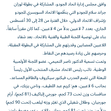
وافق مجلس إدارة اتحاد الجودو، المشاركة في بطولة لوزان
جراند سلام للجودو التي ينظّمها الاتحاد السويسري للجودو
بإشراف الاتحاد الدولي، خلال الفترة من 28 إلى 30 أغسطس
الجاري، بعدد 7 لاعبين بدلاً من 4 لاعبين، كما كان مقرراً سابقاً،
بناء على توصية اللجنة الطبية والفنية بالاتحاد، بعد شفاء
اللاعبين المصابين وقدرتهم على المشاركة في البطولة المقبلة،
وحرصهم على زيادة رصيدهم من النقاط.
وتمت تسمية الدكتور ناصر التميمي، عضو اللجنة الأولمبية
الوطنية، نائب رئيس الاتحاد مشرف المنتخب الأول رئيساً
للبعثة التي تضم المدرب فيكتور سيكروف والطاقم المساعد،
بجانب 6 لاعبين، هم: كريم عبد اللطيف، وناجي يزبك، في
منافسات وزن تحت 73 كجم، جورجي إلباكيف (81 كجم)، أرام
جورجيان، وطلال شفيلي الذي تغيّر وزنه ليلعب (تحت 90 كجم)
بدلاً من وزن تحت 81 كجم، بجانب اللاعب عمر معروف لوزن