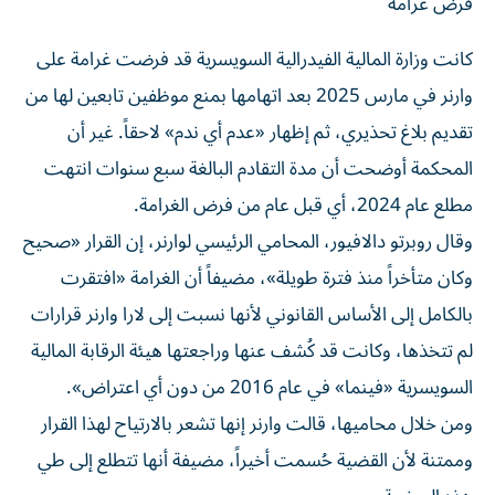
فرض غرامة
كانت وزارة المالية الفيدرالية السويسرية قد فرضت غرامة على
وارنر في مارس 2025 بعد اتهامها بمنع موظفين تابعين لها من
تقديم بلاغ تحذيري، ثم إظهار «عدم أي ندم» لاحقاً. غير أن
المحكمة أوضحت أن مدة التقادم البالغة سبع سنوات انتهت
مطلع عام 2024، أي قبل عام من فرض الغرامة.
وقال روبرتو دالافيور، المحامي الرئيسي لوارنر، إن القرار «صحيح
وكان متأخراً منذ فترة طويلة»، مضيفاً أن الغرامة «افتقرت
بالكامل إلى الأساس القانوني لأنها نسبت إلى لارا وارنر قرارات
لم تتخذها، وكانت قد كُشف عنها وراجعتها هيئة الرقابة المالية
السويسرية «فينما» في عام 2016 من دون أي اعتراض».
ومن خلال محاميها، قالت وارنر إنها تشعر بالارتياح لهذا القرار
وممتنة لأن القضية حُسمت أخيراً، مضيفة أنها تتطلع إلى طي