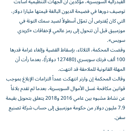
الفيدرالية السويسرية، مؤكدين أن الجهات التنظيمية أساءت
توصيف دورها في فضيحة الديون البالغة قيمتها مليارا دولار،
التي كان يُفترض أن تموّل أسطولاً لصيد سمك التونة في
موزمبيق قبل أن تتحول إلى رمز عالمي لإخفاقات «كريدي
سويس».
وقضت المحكمة، الثلاثاء، بإسقاط القضية وإلغاء غرامة قدرها
100 ألف فرنك سويسري (127480 دولاراً)، بعدما رأت أن
المهلة القانونية للملاحقة قد انتهت.
وقالت المحكمة إن وارنر انتهكت عمداً التزامات الإبلاغ بموجب
قوانين مكافحة غسل الأموال السويسرية، بعدما لم تقدم بلاغاً
عن نشاط مشبوه بين عامي 2016 و2018 يتعلق بتحويل بقيمة
7.9 مليون دولار من حكومة موزمبيق إلى حساب شركة تصنيع
سفن.