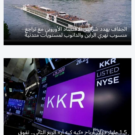
الجفاف يهدد شرايين الاقتصاد الأوروبي مع تراجع
منسوب نهري الراين والدانوب لمستويات متدنية
1.5 مليار دولار أرباح «كيه كيه آر» الربع الثاني.. تفوق