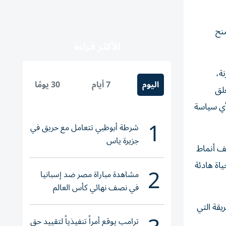
نح
الأكثر قراءة
نة،
اليوم
7 أيام
30 يومًا
لق
لأي سياسة
1
شرطة أبوظبي تتعامل مع حريق في
جزيرة ياس
لف أنماط
اة هادئة
2
مشاهدة مباراة مصر ضد إسبانيا
في نصف نهائي كأس العالم
لناشئات اليد 2026
يقة التي
ترامب يوقع أمراً تنفيذياً لتقييد حق