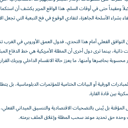
بلاً ومقيداً حتى في أوقات السلم. هذا الواقع المرير يكشف أن استكما
تفاء بشراء الأسلحة الجاهزة، لتفادي الوقوع في فخ التبعية التي تجعل ال
ن التوافق الفعلي أمام هذا التحدي، فدول العمق الأوروبي في الغرب تن
ت ذاتية، بينما ترى دول أخرى أن المظلة الأمريكية هي خط الدفاع المب
محسوبة بحاضرها وأمنها، ما يعزز حالة الانقسام الداخلي ويربك القرا
لمبادرات الورقية أو البيانات الختامية للمؤتمرات الدبلوماسية، بل يتطلب
رية بين قادة القارة.
لول المؤقتة بل يُبنى بالتضحيات الاقتصادية والتنسيق الميداني الفعلي
 وحده حق تحديد موعد سحب المظلة وإغلاق الملف برمته.