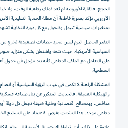
الحجج، فالقارة الأوروبية لم تعد تملك رفاهية الوقت، ولا خيا
الأوروبي تؤكد بصورة قاطعة أن مظلة الحماية التقليدية الأمري
بمتغيرات سياسية تتبدل وتتحول مع كل دورة انتخابية تشه
التغير الحاصل اليوم ليس مجرد خطابات تصعيدية تخرج من ا
السياسية الأمريكية، حيث تتجه واشنطن بشكل متزايد صوب إدا
على التعامل مع الملف الدفاعي كأنه بند مؤجل في جدول أعمال
السطحية.
المشكلة الراهنة لا تكمن في غياب الرؤية السياسية أو انعدا
والهيكلية العميقة. فالحديث المتكرر عن بناء صناعة عسكرية
منافس، وبمصالح اقتصادية وطنية ضيقة تجعل كل دولة أوروب
دفاعي موحد. هذا التشتت يفرض الاعتماد على التسليح الخارج
علاوة على ذلك، أدى تباطؤ الاستجابة الأوروبية إلى خلق اتكا