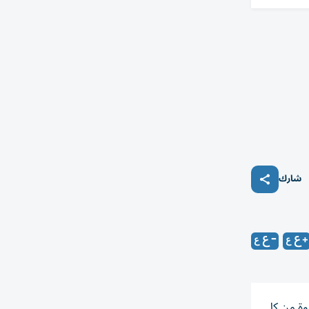
شارك
وة من كل