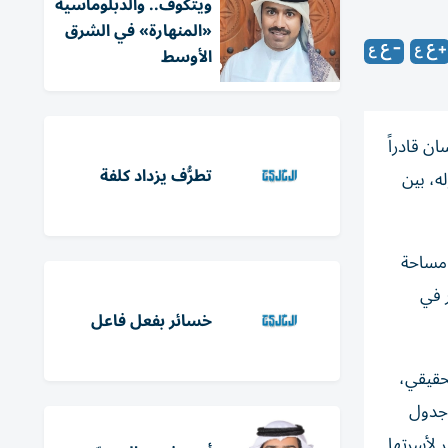
ويتكوف.. والدبلوماسية
«المنهارة» في الشرق
الأوسط
ن قادراً
تطرُّف يزداد كلفة
له، بين
 مساحة
 في
خسائر بفعل فاعل
لحقيقي،
 جدول
 لأسرتها