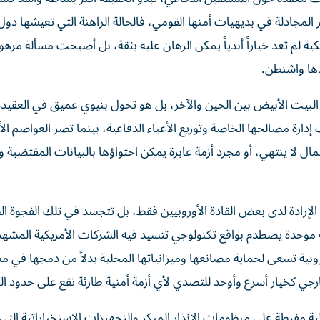
ر المجادلة في بديهيات أمنها القومي، فالحالة الراهنة التي تعيشها دول 
كية لم تعد خياراً أبدياً يمكن الرهان عليه بثقة، بل أصبحت مسألة مرهو
دها واشنطن.
لبيت الأبيض بين الحين والآخر، بل هو تحول بنيوي عميق في العقيدة
رة مصالحها الخاصة وتوزيع الأعباء الدفاعية، بينما تصر العواصم الأ
 لا ينتهي، أو مجرد أزمة عابرة يمكن احتواؤها بالبيانات المقتضبة و
م الإرادة لدى بعض القادة الأوروبيين فقط، بل تتجسد في تلك الفجوة ال
 موحدة يصطدم بواقع تكنولوجي تتسيد فيه الشركات الأمريكية المشهد 
ية تسعى لحماية مصانعها وميزانياتها المحلية بدلاً من دمجها في م
ي كخيار أسرع وأوحد للتصدي لأي أزمة أمنية طارئة تقع على حدود الق
لية مفرطة على منظومات الإنذار المبكر والتجهيزات الاستخباراتية التي 