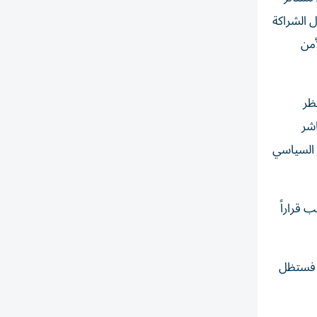
ل الشراكة
أمن
ظر
اشر
ر السياسي
 قراراً
، فستظل