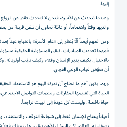
إليها.
وعندما نتحدث عن الأسرة، فنحن لا نتحدث فقط عن الزواج أو
والديها وقتاً واهتماماً، أو عائلة تحاول أن تبقى قريبة من بع
ومن المهم أيضاً ألّا يُنظر إلى «عام الأسرة» باعتباره عبئاً إ
فمهما تعددت المبادرات، تبقى المسؤولية الحقيقية مسؤولي
بالاختيار، بكيف يدير الإنسان وقته، وكيف يرتب أولوياته، و
أن تعوّض غياب الوعي الفردي.
وربما يكون أهم ما نحتاج أن ندركه اليوم هو الاستعداد الح
الحياة التي تفرضها المقارنات ومنصات التواصل الاجتماعي، 
حياة ناقصة، وليست كل عودة إلى البيت تراجعاً.
أحياناً يحتاج الإنسان فقط إلى شجاعة التوقف والاستغناء، وش
يصفق لها العالم، لكن السؤال الأهم يبقى، هل نمتلك فعلاً شج