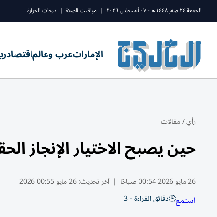
الجمعة ٢٤ صفر ١٤٤٨ ه - ٠٧ أغسطس ٢٠٢٦
|
مواقيت الصلاة
|
درجات الحرارة
الإمارات
عرب وعالم
اقتصاد
ري
رأي
/
مقالات
حين يصبح الاختيار الإنجاز الح
26 مايو 2026 00:54 صباحًا
|
آخر تحديث:
26 مايو 00:55 2026
دقائق القراءة - 3
استمع