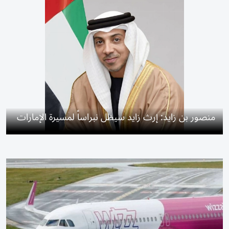
منصور بن زايد: إرث زايد سيظل نبراساً لمسيرة الإمارات