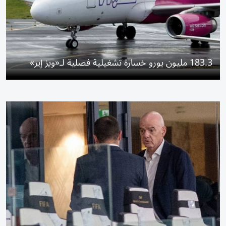
183.3 مليون يورو خسارة تشغيلية فصلية لـ«ويز إير»