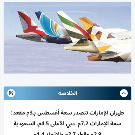
الخلاصه
طيران الإمارات تتصدر سعة أغسطس بـ3م مقعد؛
سعة الإمارات 7.2م. دبي الأعلى 4.5م. السعودية
2.9م وقطر 2.7م والاتحاد 1.4م