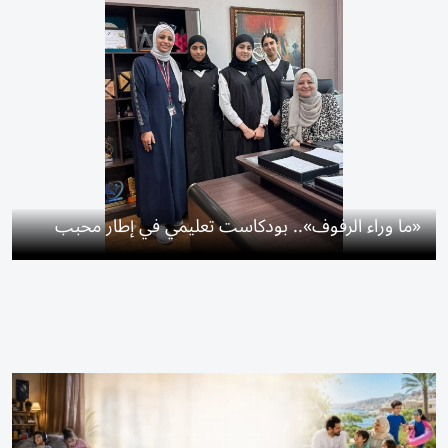
«ما وراء الرفوف».. بودكاست تعليمي في إطار محبب