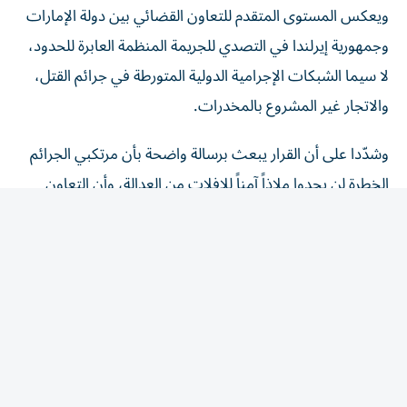
وجمهورية إيرلندا في التصدي للجريمة المنظمة العابرة للحدود،
لا سيما الشبكات الإجرامية الدولية المتورطة في جرائم القتل،
والاتجار غير المشروع بالمخدرات.
وشدّدا على أن القرار يبعث برسالة واضحة بأن مرتكبي الجرائم
الخطرة لن يجدوا ملاذاً آمناً للإفلات من العدالة، وأن التعاون
الدولي يمثل ركيزة أساسية في ملاحقة العناصر الإجرامية الخطرة
وتقديمها إلى القضاء.
تعزيز التعاون القضائي
وجدّد عبدالله بن سلطان بن عواد النعيمي التزام دولة الإمارات
بمواصلة تعزيز التعاون القضائي مع جمهورية إيرلندا وشراكاتها
القضائية مع المجتمع الدولي، مؤكداً أن هذا الإنجاز يعكس