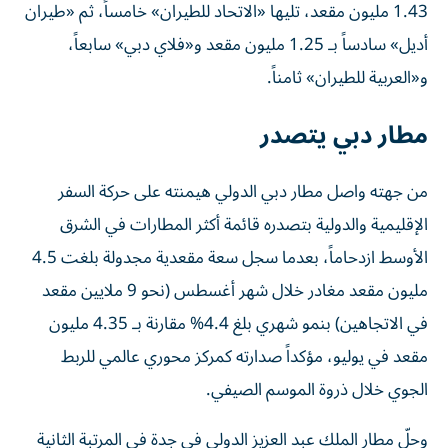
1.43 مليون مقعد، تليها «الاتحاد للطيران» خامساً، ثم «طيران
أديل» سادساً بـ 1.25 مليون مقعد و«فلاي دبي» سابعاً،
و«العربية للطيران» ثامناً.
مطار دبي يتصدر
من جهته واصل مطار دبي الدولي هيمنته على حركة السفر
الإقليمية والدولية بتصدره قائمة أكثر المطارات في الشرق
الأوسط ازدحاماً، بعدما سجل سعة مقعدية مجدولة بلغت 4.5
مليون مقعد مغادر خلال شهر أغسطس (نحو 9 ملايين مقعد
في الاتجاهين) بنمو شهري بلغ 4.4% مقارنة بـ 4.35 مليون
مقعد في يوليو، مؤكداً صدارته كمركز محوري عالمي للربط
الجوي خلال ذروة الموسم الصيفي.
وحلّ مطار الملك عبد العزيز الدولي في جدة في المرتبة الثانية