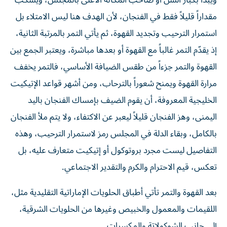
ويبدأ بكبار السن أو صاحب المكانة الأعلى بالمجلس، ويسكب
مقداراً قليلاً فقط في الفنجان، لأن الهدف هنا ليس الامتلاء بل
استمرار الترحيب وتجديد القهوة، ثم يأتي التمر بالمرتبة الثانية،
إذ يقدّم التمر غالباً مع القهوة أو بعدها مباشرة، ويعتبر الجمع بين
القهوة والتمر جزءاً من طقس الضيافة الأساسي، فالتمر يخفف
مرارة القهوة ويمنح شعوراً بالترحاب، ومن أشهر قواعد الإتيكيت
الخليجية المعروفة، أن يقوم الضيف بإمساك الفنجان باليد
اليمنى، وهز الفنجان قليلاً ليعبر عن الاكتفاء، ولا يتم ملأ الفنجان
بالكامل، وبقاء الدلة في المجلس رمز لاستمرار الترحيب، وهذه
التفاصيل ليست مجرد بروتوكول أو إتيكيت متعارف عليه، بل
تعكس، قيم الاحترام والكرم والتقدير الاجتماعي.
بعد القهوة والتمر تأتي أطباق الحلويات الإماراتية التقليدية مثل،
اللقيمات والمعمول والخبيص وغيرها من الحلويات الشرقية،
إلى جانب الشوكولاتة والمكسرات.