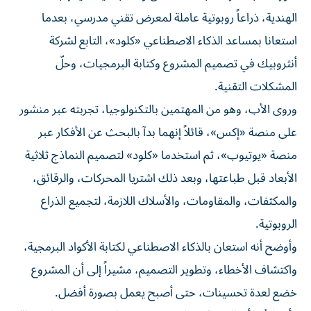
الهندية، ذراعاً روبوتية عاملة لمعرض تقني مدرسي، بعدما
استعانا بمساعد الذكاء الاصطناعي «كلود»، التابع لشركة
أنثروبيك في تصميم المشروع وكتابة البرمجيات، وحلّ
المشكلات التقنية.
وروى الأب، وهو من المهتمين بالتكنولوجيا، تجربته عبر منشور
على منصة «إكس»، قائلاً إنهما بدآ بالبحث عن الأفكار عبر
منصة «يوتيوب»، ثم استخدما «كلود» لتصميم النماذج ثلاثية
الأبعاد قبل طباعتها، وبعد ذلك اشتريا المحركات، والرقائق،
والمكثفات، والمقاومات، والأسلاك اللازمة، لتجميع الذراع
الروبوتية.
وأوضح أنه استعان بالذكاء الاصطناعي لكتابة الأكواد البرمجية،
واكتشاف الأخطاء، وتطوير التصميم، مشيراً إلى أن المشروع
خضع لعدة تحسينات، حتى أصبح يعمل بصورة أفضل.
وأكد الأب أن التجربة تحولت من مجرد واجب مدرسي إلى رحلة