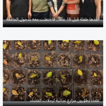
أنقذها طفلة قبل 16 عاماً.. فاحتفلت معه بدخول الجامعة
علماء يطوّرون مزارع غذائية لرحلات الفضاء