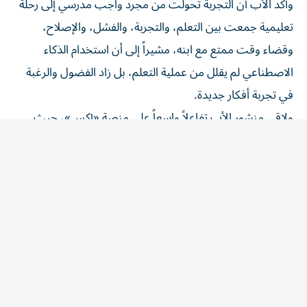
تعليمية جمعت بين التعلم، والتجربة، والفشل، والإصلاح،
وقضاء وقت ممتع مع ابنه، مشيراً إلى أن استخدام الذكاء
الاصطناعي لم يقلل من عملية التعلم، بل زاد الفضول والرغبة
في تجربة أفكار جديدة.
ولاقى منشور الأب تفاعلاً واسعاً على منصة «إكس»، حيث
أشاد مستخدمون بفكرة استخدام الذكاء الاصطناعي كأداة
تعليمية تساعد الأطفال والآباء على تحويل الأفكار إلى مشاريع
عملية.
وقال أحد المتابعين إن التجربة لا تستبدل دور الأب أو الابن في
التعلم، بل تساعد على تجاوز الفجوة بين الرغبة في بناء شيء
جديد، والمعرفة اللازمة لتحقيقه، فيما تساءل آخرون عن أداء
الذراع الروبوتية خلال العرض المدرسي.