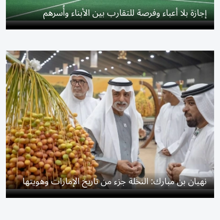
إجازة بلا أعباء وفرصة للتقارب بين الأبناء وأُسرهم
نهيان بن مبارك: النخلة جزء من تاريخ الإمارات وهويتها