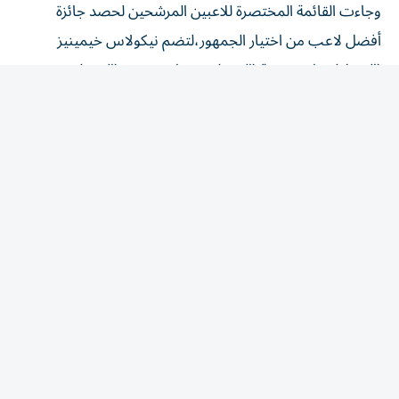
أفضل لاعب من اختيار الجمهور،لتضم نيكولاس خيمينيز
(الوصل) ، رامي ربيعة (العين)،وسفيان رحيمي (العين).
ويتنافس على جائزة أجمل هدف كل من الحسين رحيمي
(العين)،إليخاندرو روميرو (العين)، وسيرجيو بيريرا (الوصل).
وعن فئة المعايير،جاءت القائمة المختصرة لجائزة تراخيص
الأندية والاحتراف،كل من الوصل والنصر والعين،فيما يتنافس
على جائزة الحضور الجماهيري كل من بني ياس والعين والظفرة.
ويشهد الحفل تكريم الفائزين بجوائز فئة الإحصائيات،التي
تشمل جائزة الحذاء الذهبي لهداف دوري أدنوك
للمحترفين،والتي حسمها كودجو لابا مهاجم العين (25
هدفًا)،وجائزة الحذاء الذهبي لهداف كأس مصرف أبوظبي
الإسلامي،والتي توج بها عبدالله توري لاعب النصر (4
أهداف)،وجائزة الحذاء الفضي لهداف دوري تحت 23