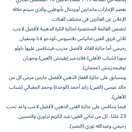
بقصر الإمارات ماندارين أورينتال بأبوظبي،والذي سيتم خلاله
الإعلان عن الفائزين في مختلف الفئات.
تتضمن القائمة المختصرة لجائزة الكرة الذهبية لأفضل لاعب
ثلاثي فريق العين؛ماتياس بلاسيوس،كودجو لابا،وسفيان
رحيمي،أما جائزة القائد لأفضل مدرب،فيتنافس عليها باولو
سوزا (شباب الأهلي)،فلايدمير إيفيتش (العين)،وجوران
توفيجدزيتش (عجمان).
ويتسابق على جائزة القفاز الذهبي لأفضل حارس مرمى كل من
خالد عيسى (العين)،زايد أحمد (الوحدة)،وحمد المقبالي (شباب
الأهلي).
فيما يتنافس على جائزة الفتى الذهبي لأفضل لاعب واعد تحت
23 عامًا، كل من ثنائي العين؛عبد الكريم تراوري والحسين
رحيمي،وعبدالله توري (النصر).
وجاءت القائمة المختصرة للاعبين المرشحين لحصد جائزة