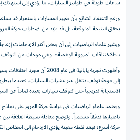
ساعات طويلة في طوابير السيارات، ما يؤدي إلى استهلاك إ
ورغم الاعتقاد الشائع بأن تغيير المسارات باستمرار قد يساعد
يحقق النتيجة المتوقعة، بل قد يزيد من اضطراب حركة المرور
ويشير علماء الرياضيات إلى أن بعض أكثر الازدحامات إزعاجاً 
بـ»الاختناقات المرورية الوهمية»، وهي موجات من التوقف و
وأظهرت تجربة يابانية في عام 8
إلى موجة توقف تنتقل عبر عشرات السيارات. فعندما يبطئ أح
الاستجابة تدريجياً حتى تتوقف سيارات بعيدة تماماً عن الس
ويعتمد علماء الرياضيات في دراسة حركة المرور على نماذج
باعتبارها تدفقاً مستمراً. وتوضح معادلة بسيطة العلاقة بين 
حركة أسرع؛ فبعد نقطة معينة يؤدي الازدحام إلى انخفاض الكف