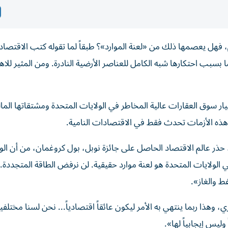
لم، فهل يعصمها ذلك من «لعنة الموارد»؟ طبقاً لما تقوله كتب الاقتصاد ا
سبب احتكارها شبه الكامل للعناصر الأرضية النادرة. ومن المثير للاهت
 2007-2008 التي أسفرت عن انهيار سوق العقارات عالية المخاطر في الولايات المتحدة ومشتقاتها ال
هذه الأزمات تحدث فقط في الاقتصادات النامية.
 عالم الاقتصاد الحاصل على جائزة نوبل، بول كروغمان، من أن الو
ي الولايات المتحدة هو لعنة موارد حقيقية. لن نرفض الطاقة المتجددة. 
فط والغاز».
 وهذا ربما ينتهي به الأمر ليكون عائقاً اقتصادياً... نحن لسنا مختلفين
وليس إيجابياً لها».