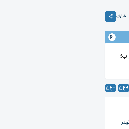
شارك
اب؛
هدر