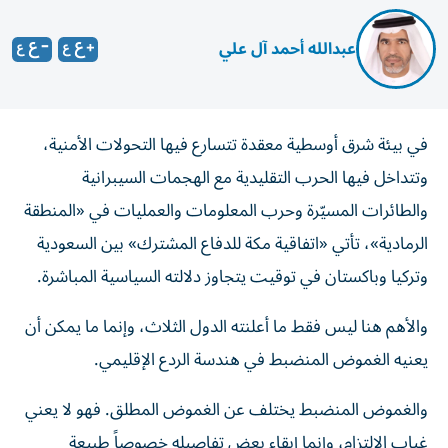
عبدالله أحمد آل علي
في بيئة شرق أوسطية معقدة تتسارع فيها التحولات الأمنية،
وتتداخل فيها الحرب التقليدية مع الهجمات السيبرانية
والطائرات المسيّرة وحرب المعلومات والعمليات في «المنطقة
الرمادية»، تأتي «اتفاقية مكة للدفاع المشترك» بين السعودية
وتركيا وباكستان في توقيت يتجاوز دلالته السياسية المباشرة.
والأهم هنا ليس فقط ما أعلنته الدول الثلاث، وإنما ما يمكن أن
يعنيه الغموض المنضبط في هندسة الردع الإقليمي.
والغموض المنضبط يختلف عن الغموض المطلق. فهو لا يعني
غياب الالتزام، وإنما إبقاء بعض تفاصيله خصوصاً طبيعة