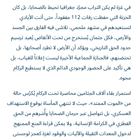
في غزة لم يكن التراب مجرّد جغرافيا تحيط بالضحايا، بل كان
الخزنة التي حفظت رفات 112 مفقوداً، حتى أتت الأيادي
لتستعيدهم في مشهد ملحمي، تلاشى فيه الفارق بين الجسد
والأرض، فكل جثمان يُستخرج من تحت الأنقاض يُعيد ترسيم
حدود الحق التاريخي، ويؤكد أن الأرض لا تطرد أصحابها، بل
تحتضنهم، فالجنازة الجماعية الأخيرة ليست إعلاناً للغياب، بل
هي تأكيد على الحضور الوجودي الدائم الذي لا يستطيع الركام
محوه.
استمرار بقاء آلاف الجثامين محاصرة تحت الركام يُكرّس حالة
من «الموت الممتد»، حيث لا تنتهي المأساة بوقوع الاستهداف
العسكري، بل تتواصل عبر حرمان الضحايا وأُسَرهم من الحق
الفطري في الكرامة الإنسانية، ولا يمكن قراءة المنع الممنهج
لدخول المعدات الثقيلة والآليات والوقود لغزة كعجز لوجستي