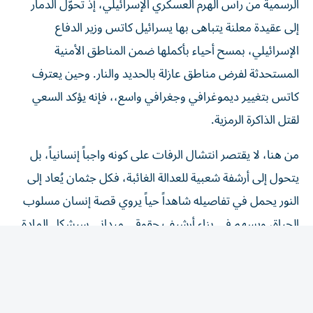
إلى عقيدة معلنة يتباهى بها يسرائيل كاتس وزير الدفاع
الإسرائيلي، بمسح أحياء بأكملها ضمن المناطق الأمنية
المستحدثة لفرض مناطق عازلة بالحديد والنار. وحين يعترف
كاتس بتغيير ديموغرافي وجغرافي واسع،، فإنه يؤكد السعي
لقتل الذاكرة الرمزية.
من هنا، لا يقتصر انتشال الرفات على كونه واجباً إنسانياً، بل
يتحول إلى أرشفة شعبية للعدالة الغائبة، فكل جثمان يُعاد إلى
النور يحمل في تفاصيله شاهداً حياً يروي قصة إنسان مسلوب
الحياة، ويسهم في بناء أرشيف حقوقي ميداني سيشكل المادة
الخام الأساسية لأيّ محاكمات دولية مستقبلية.
وعلى الرغم من المأساة وقسوة تفاصيلها الدامية، إلا أن هذه
المشاهد تُعيد صياغة مفهوم الذاكرة الجمعية وتجديد الوعي
بالحق الفلسطيني، فالأسر في غزة التي تحفر الأنقاض بأيديها