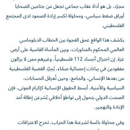
مجرّد، بل هو أداة عقاب جماعي تجعل من جثامين الضحايا
أوراق ضغط سياسي، ومحاولة لكسر إرادة الصمود لدى المجتمع
الفلسطيني.
يكشف هذا الواقع عمق الفجوة بين الخطاب الدبلوماسي
العالمي المحكوم بالمناورات، وبين المأساة القاسية على أرض
غزة. إن اختزال أجساد 112 فلسطينياً، وغيرهم ممن لا يزالون
مفقودين في بيانات إحصائية صمّاء، يُجرّد القضية الفلسطينية
من بعدها الإنساني، والجامع، وحين تُعرقل الحسابات،
السياسية والأمنية، أبسط الحقوق الإنسانية كإكرام الموتى، فإن
الصمت الدولي يتحول إلى تواطؤ أخلاقي يُشرعن إطالة أمد
الإبادة والتهجير.
وفي محاولة بائسة لشرعنة هذا الخراب، تخرج الاعترافات
الرسمية من رأس الهرم العسكري الإسرائيلي، إذ تحوّل الدمار