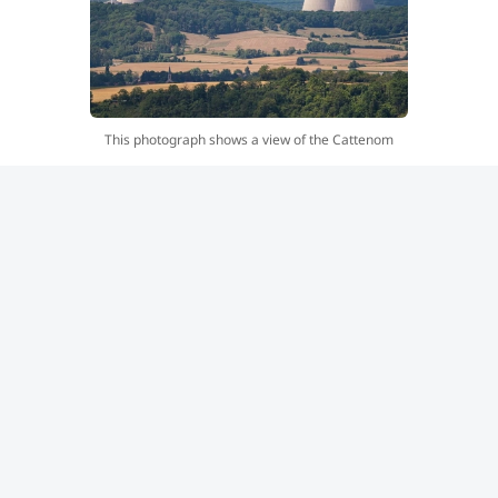
This photograph shows a view of the Cattenom
nuclear power plant of Cattenom from Contz-les-
Bains, northeastern France, on August 5, 2026.
One of the power station’s reactors was shut down
on August 3, 2026 as a precautionary measure due
to a drop in the flow of the Moselle and Meuse
rivers. (Photo by Jean-Christophe VERHAEGEN /
AFP)
وأظهرت صور نُشرت يوم الاثنين قيام البحرية الرومانية بتفجير
صخور في عمليات محكومة بالقرب من قرية «إيزفوارلي»،
وذلك في إطار مساعٍ لتوجيه كميات أكبر من المياه نحو أنظمة