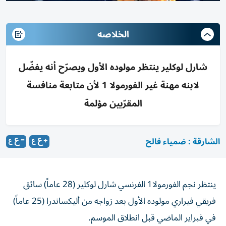
الخلاصه
شارل لوكلير ينتظر مولوده الأول ويصرّح أنه يفضّل
لابنه مهنة غير الفورمولا 1 لأن متابعة منافسة
المقرّبين مؤلمة
الشارقة : ضمياء فالح
ينتظر نجم الفورمولا1 الفرنسي شارل لوكلير (28 عاماً) سائق
فريقي فيراري مولوده الأول بعد زواجه من أليكساندرا (25 عاماً)
في فبراير الماضي قبل انطلاق الموسم.