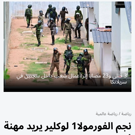
3 قتلى و23 مصاباً إثر أعمال شغب داخل سجنين في
سريلانكا
رياضة
/
رياضة عالمية
نجم الفورمولا1 لوكلير يريد مهنة