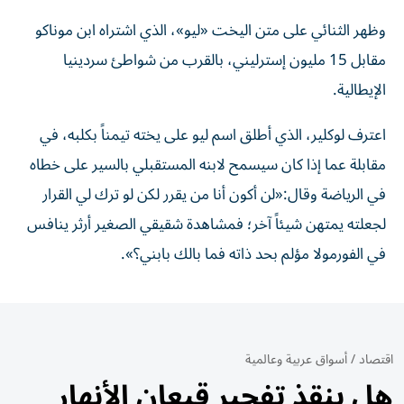
وظهر الثنائي على متن اليخت «ليو»، الذي اشتراه ابن موناكو
مقابل 15 مليون إسترليني، بالقرب من شواطئ سردينيا
الإيطالية.
اعترف لوكلير، الذي أطلق اسم ليو على يخته تيمناً بكلبه، في
مقابلة عما إذا كان سيسمح لابنه المستقبلي بالسير على خطاه
في الرياضة وقال:«لن أكون أنا من يقرر لكن لو ترك لي القرار
لجعلته يمتهن شيئاً آخر؛ فمشاهدة شقيقي الصغير أرثر ينافس
في الفورمولا مؤلم بحد ذاته فما بالك بابني؟».
اقتصاد
/
أسواق عربية وعالمية
هل ينقذ تفجير قيعان الأنهار