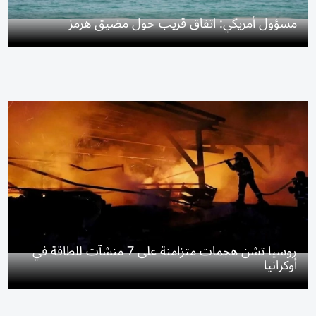
مسؤول أمريكي: اتفاق قريب حول مضيق هرمز
روسيا تشن هجمات متزامنة على 7 منشآت للطاقة في
أوكرانيا