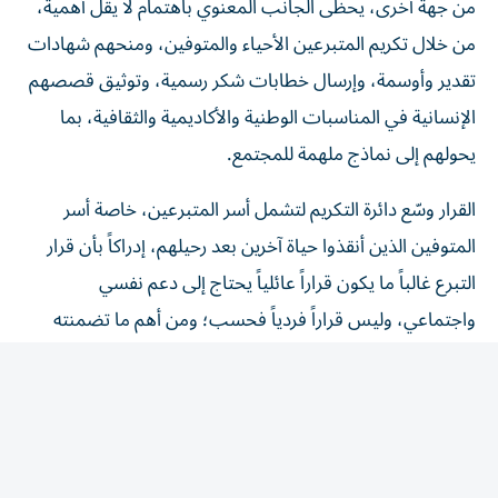
من خلال تكريم المتبرعين الأحياء والمتوفين، ومنحهم شهادات
تقدير وأوسمة، وإرسال خطابات شكر رسمية، وتوثيق قصصهم
الإنسانية في المناسبات الوطنية والأكاديمية والثقافية، بما
يحولهم إلى نماذج ملهمة للمجتمع.
القرار وسّع دائرة التكريم لتشمل أسر المتبرعين، خاصة أسر
المتوفين الذين أنقذوا حياة آخرين بعد رحيلهم، إدراكاً بأن قرار
التبرع غالباً ما يكون قراراً عائلياً يحتاج إلى دعم نفسي
واجتماعي، وليس قراراً فردياً فحسب؛ ومن أهم ما تضمنته
المنظومة منح أولوية معينة للمتبرع الحي وأقاربه، وكذلك لمن
أوصى بالتبرع أو لذوي المتبرع بعد الوفاة، عند الحاجة
المستقبلية إلى زراعة عضو، وفق الضوابط الطبية والأخلاقية،
وهي رسالة تؤكد أن المجتمع لا ينسى من بادر إلى العطاء، وأن
التضامن الإنساني يظل قيمة متبادلة.