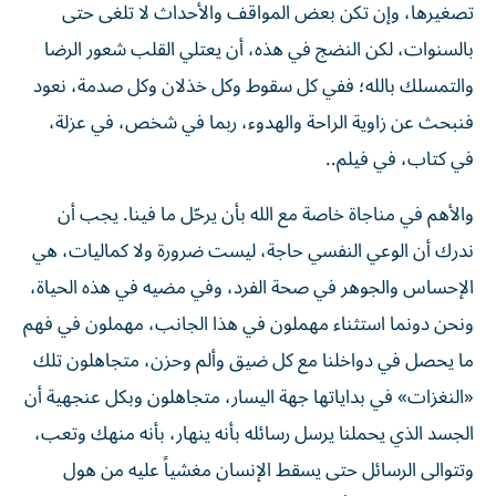
تصغيرها، وإن تكن بعض المواقف والأحداث لا تلغى حتى
بالسنوات، لكن النضج في هذه، أن يعتلي القلب شعور الرضا
والتمسلك بالله؛ ففي كل سقوط وكل خذلان وكل صدمة، نعود
فنبحث عن زاوية الراحة والهدوء، ربما في شخص، في عزلة،
في كتاب، في فيلم..
والأهم في مناجاة خاصة مع الله بأن يرحّل ما فينا. يجب أن
ندرك أن الوعي النفسي حاجة، ليست ضرورة ولا كماليات، هي
الإحساس والجوهر في صحة الفرد، وفي مضيه في هذه الحياة،
ونحن دونما استثناء مهملون في هذا الجانب، مهملون في فهم
ما يحصل في دواخلنا مع كل ضيق وألم وحزن، متجاهلون تلك
«النغزات» في بداياتها جهة اليسار، متجاهلون وبكل عنجهية أن
الجسد الذي يحملنا يرسل رسائله بأنه ينهار، بأنه منهك وتعب،
وتتوالى الرسائل حتى يسقط الإنسان مغشياً عليه من هول