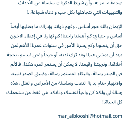
صدمة ما مر به، وأن شريط الذكريات سلسلة من الأحداث
والتنبيهات التي نتجاهلها بكل حب وادعاء شجاعة..!
الإيمان بالله حجر أساس، وفهم ذواتنا وإدراك ما يعتليها أيضاً
أساس واحتياج؛ كم أهملنا راحتنا! كم تهاونا في إعطاء الآخرين
حق أن يتعبونا وكم يسرنا الأمور في سنوات عمرنا! الأهم لمن
يريد أن يمشي عبرنا وقد ترك ندبة، أو جرحاً ونحن نبتسم، بحجة
أخلاقنا، وتربيتنا وقيمنا. لا يمكن أن يستمر المرء هكذا، فالألم
في الصدر رسالة، والبكاء المستمر رسالة، وضيق الصدر تنبيه،
والانهيار ختام بداية التعب وسلسلة من الأمراض والعلل؛ هذه
رسالة لي ولك: كن واعياً لنفسك وذاتك، هي فقط من ستحملك
كل الحياة.!
mar_alblooshi@hotmail.com