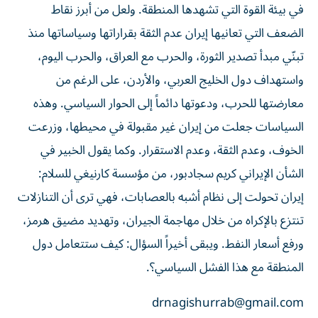
في بيئة القوة التي تشهدها المنطقة. ولعل من أبرز نقاط
الضعف التي تعانيها إيران عدم الثقة بقراراتها وسياساتها منذ
تبنّي مبدأ تصدير الثورة، والحرب مع العراق، والحرب اليوم،
واستهداف دول الخليج العربي، والأردن، على الرغم من
معارضتها للحرب، ودعوتها دائماً إلى الحوار السياسي. وهذه
السياسات جعلت من إيران غير مقبولة في محيطها، وزرعت
الخوف، وعدم الثقة، وعدم الاستقرار. وكما يقول الخبير في
الشأن الإيراني كريم سجادبور، من مؤسسة كارنيغي للسلام:
إيران تحولت إلى نظام أشبه بالعصابات، فهي ترى أن التنازلات
تنتزع بالإكراه من خلال مهاجمة الجيران، وتهديد مضيق هرمز،
ورفع أسعار النفط. ويبقى أخيراً السؤال: كيف ستتعامل دول
المنطقة مع هذا الفشل السياسي؟.
drnagishurrab@gmail.com