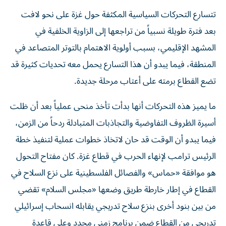
تتسارع التحركات السياسية المكثفة حول غزة على نحو لافت
بعد فترة طويلة نسبياً من تراجعها إلى الزاوية الخلفية في
المشهد الإقليمي، بسبب أولوية الاهتمام بالتوتر المتصاعد في
المنطقة، فيما يبدو أن هذا التسارع يحمل معه تحديات كثيرة قد
تضع القطاع برمته على أعتاب مرحلة جديدة.
ما يميز هذه التحركات أنها بدأت تأخذ منحى عملياً بعد أن ظلت
أسيرة الظروف التفاوضية والتجاذبات المتبادلة ردحاً من الزمن،
فيما يبدو أن الوقت قد حان لاتخاذ خطوات عملية لتنفيذ خطة
الرئيس ترامب لإنهاء الحرب في قطاع غزة. كان مفتاح التحول
هو موافقة «حماس» والفصائل الفلسطينية على نزع السلاح في
القطاع في إطار خارطة طريق وضعها «مجلس السلام» تقضي
من بين بنود أخرى بنزع سلاح تدريجي يقابله انسحاب إسرائيلي
تدريجي من القطاع ضمن برنامج زمني محدد وعلى قاعدة