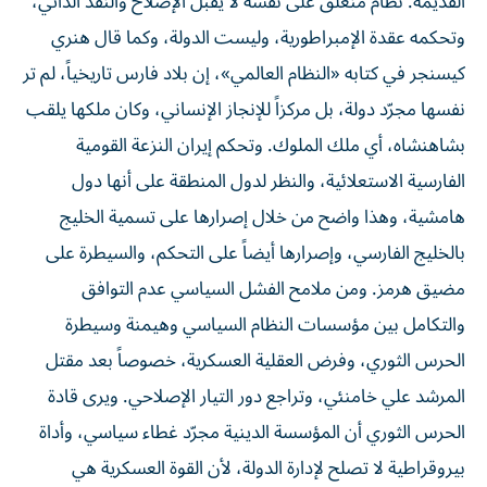
القديمة. نظام منغلق على نفسه لا يقبل الإصلاح والنقد الذاتي،
وتحكمه عقدة الإمبراطورية، وليست الدولة، وكما قال هنري
كيسنجر في كتابه «النظام العالمي»، إن بلاد فارس تاريخياً، لم تر
نفسها مجرّد دولة، بل مركزاً للإنجاز الإنساني، وكان ملكها يلقب
بشاهنشاه، أي ملك الملوك. وتحكم إيران النزعة القومية
الفارسية الاستعلائية، والنظر لدول المنطقة على أنها دول
هامشية، وهذا واضح من خلال إصرارها على تسمية الخليج
بالخليج الفارسي، وإصرارها أيضاً على التحكم، والسيطرة على
مضيق هرمز. ومن ملامح الفشل السياسي عدم التوافق
والتكامل بين مؤسسات النظام السياسي وهيمنة وسيطرة
الحرس الثوري، وفرض العقلية العسكرية، خصوصاً بعد مقتل
المرشد علي خامنئي، وتراجع دور التيار الإصلاحي. ويرى قادة
الحرس الثوري أن المؤسسة الدينية مجرّد غطاء سياسي، وأداة
بيروقراطية لا تصلح لإدارة الدولة، لأن القوة العسكرية هي