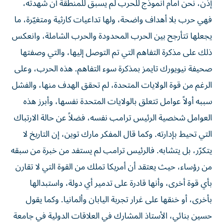
إذن، نحن أمام أنموذج للحرب لم يسبق للمنطقة أن شهدته،
فهي حرب بلا أهداف واضحة، ولها تداعيات كارثية ومتغيّرة، ما
يجعلها تتأرجح بين الحرب المحدودة والحرب الشاملة، وانعكس
ذلك على مذكرة التفاهم التي تم التوصل إليها، والتي وصفتها
صحيفة نيويورك تايمز بمذكرة سوء التفاهم. هذه الحرب، وعلى
الرغم من قوة الولايات المتحدة، لم تحقق الهدف منها، والفشل
سببه أولاً عوامل تتعلق بالولايات المتحدة نفسها، وأبرز هذه
العوامل شخصية الرئيس ترامب نفسه، فضلاً عن حالة الارتباك
التي تحيط بإدارته. وكما قال المفكر مارك توين، إن التاريخ لا
يتكرّر، بل يتشابه. فالرئيس ترامب لم يستفد من خبرة من سبقه
من رؤساء، حيث يعتقد أن أمريكا تملك من القوة التي لا تقارن
بأي قوة أخرى، وأنها قادرة على تدمير أي دولة، واستبدالها
بأخرى، أو خنقها على غرار تجربة اليابان وألمانيا. وكما يقول
حسين بنائي، الأستاذ المشارك في العلاقات الدولية في جامعة