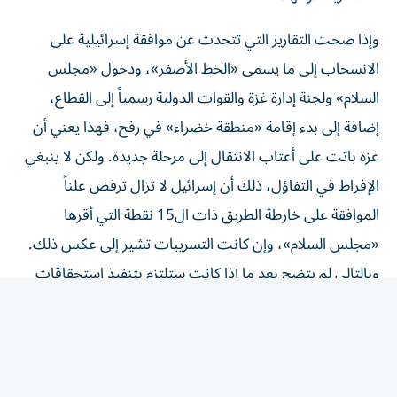
وإذا صحت التقارير التي تتحدث عن موافقة إسرائيلية على
الانسحاب إلى ما يسمى «الخط الأصفر»، ودخول «مجلس
السلام» ولجنة إدارة غزة والقوات الدولية رسمياً إلى القطاع،
إضافة إلى بدء إقامة «منطقة خضراء» في رفح، فهذا يعني أن
غزة باتت على أعتاب الانتقال إلى مرحلة جديدة. ولكن لا ينبغي
الإفراط في التفاؤل، ذلك أن إسرائيل لا تزال ترفض علناً
الموافقة على خارطة الطريق ذات ال15 نقطة التي أقرها
«مجلس السلام»، وإن كانت التسريبات تشير إلى عكس ذلك.
وبالتالي لم يتضح بعد ما إذا كانت ستلتزم بتنفيذ استحقاقات
المرحلة الأولى من اتفاق غزة قبل الانتقال إلى المرحلة الثانية،
مثل الالتزام بوقف إطلاق نار حقيقي وإدخال المساعدات
الكافية والبروتوكول الإنساني وفتح المعابر أم أن الأمور ستنتهي
بالعودة إلى المربع الأول.