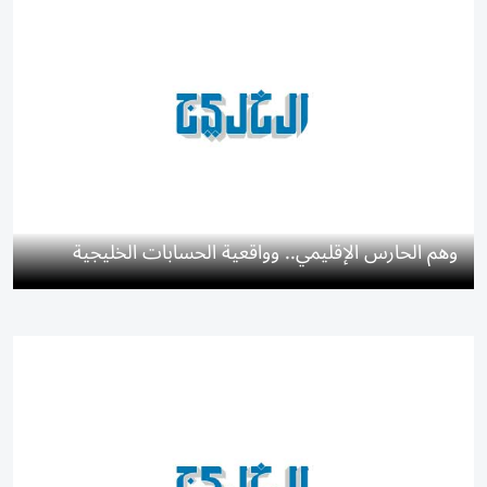
وهم الحارس الإقليمي.. وواقعية الحسابات الخليجية