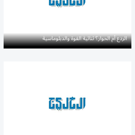
الردع أم الحوار؟ ثنائية القوة والدبلوماسية