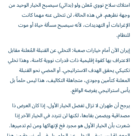
امتلاك سلاح نووي مُعلن ولو (بدائي) سيصبح الخيار الوحيد من
وجهة نظرهم. في هذه الحالة، لن تتخلى عنه مهما كانت
الإغراءات أو التهديدات، لأنه سيصبح مسألة حياة أو موت
للنظام.
إيران الآن أمام خيارات صعبة: التخلي عن القنبلة المُعلنة مقابل
الاعتراف بها كقوة إقليمية ذات قدرات نووية كامنة، وهذا تخلي
تكتيكي يحقق الهدف الاستراتيجي. أو المضي نحو القنبلة
المعلنة كتأمين وجودي، متجاهلة التكاليف، هذا ليس حلماً بل
يأس استراتيجي يفرضه الواقع.
يرجح أن طهران لا تزال تفضل الخيار الأول، إذا كان العرض ذا
مصداقية ويضمن بقاءها، لكنها لن تتردد في الخيار الآخر إذا
شعرت بأن الخيار الأول هو مجرد فخ لإنهاكها ومن ثم تدميرها.
المعضلة ليست في التخلي عن الحلم، بل في أي نسخة من هذا