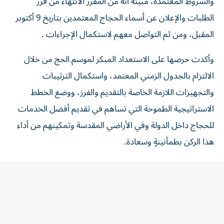
الطلبات والإعلان عن أسماء الحجاج المعتمدين بتاريخ 9 أكتوبر
المقبل، ومن ثم التواصل معهم لاستكمال الإجراءات .
وأكدت حرصها على الاستعداد المبكر لموسم الحج من خلال
الالتزام بالجدول الزمني المعتمد، واستكمال الترتيبات
والتجهيزات اللازمة الخاصة بالتقديم والفرز، ووضع الخطط
الاستراتيجية الطموحة التي تساهم في تقديم أفضل الخدمات
للحجاج داخل الدولة وفي الأراضي المقدسة وتمكينهم من أداء
هذا الركن بطمأنينةٍ وسعادة.
وأشارت إلى أن النجاح والتميز الذي حققه مكتب شؤون حجاج
الدولة خلال المواسم الماضية، جاء بفضل التطوير ومراجعة
الأداء والابتكار والاستفادة من كل الوسائل المتاحة واستثمارها
في الارتقاء بالخدمات المقدمة للحجاج، بما يتماشى مع
توجهات الدولة وقيادتها الرشيدة في تحقيق السعادة لكل أفراد