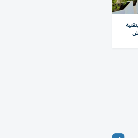
تقنية
تش