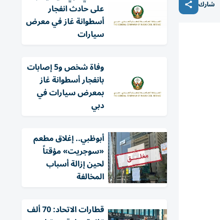
شارك
على حادث انفجار
أسطوانة غاز في معرض
سيارات
وفاة شخص و5 إصابات
بانفجار أسطوانة غاز
بمعرض سيارات في
دبي
أبوظبي.. إغلاق مطعم
«سوجريت» مؤقتاً
لحين إزالة أسباب
المخالفة
قطارات الاتحاد: 70 ألف