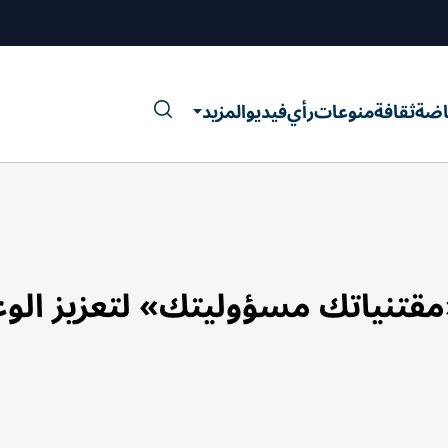
اضة
ثقافة
منوعات
رأي
فيديو
المزيد
قتنياتك مسؤوليتك» لتعزيز الو