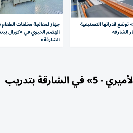
 توسّع قدراتها التصنيعية
جهاز لمعالجة مخلفات الطعام ب
ر الشارقة
الهضم الحيوي في «كورال بي
الشارقة»
ختام برنامج «أصدقاء الحرس الأميري - 5» في الشارقة بتدريب