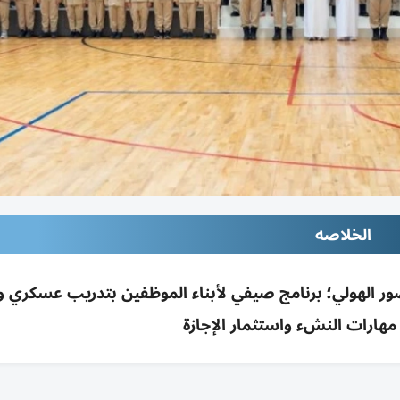
الخلاصه
 الأميري–5» بالشارقة بحضور الهولي؛ برنامج صيفي لأبناء الموظفين بتدريب عسكر
مهارات النشء واستثمار الإجازة