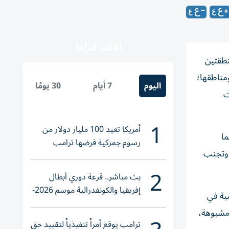
الأكثر قراءة
منطقتين
مناطقها؛
اليوم
7 أيام
30 يومًا
ت
1
أمريكا تعيد 100 مليار دولار من
ما
رسوم جمركية فرضها ترامب
، وتجنب
2
بث مباشر.. قرعة دوري أبطال
إفريقيا والكونفدرالية موسم 2026-
ية في
2027
 مشبوهة،
ترامب يوقع أمراً تنفيذياً لتقييد حق