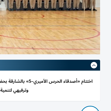
اختتام «أصدقاء الحرس
وترفيهي لتنمية 