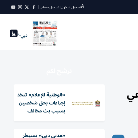
تسجيل الدخول
|
تسجيل حساب
دبي
--°
نرشح لكم
عي
«الوطنية للإعلام» تتخذ
إجراءات بحق شخصين
بسبب بث مخالف
«مدني دبي» يسيطر