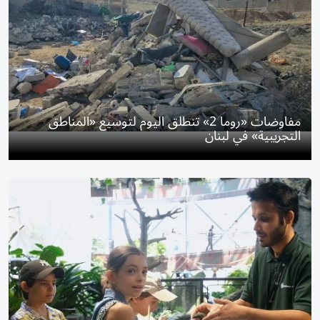
مفاوضات «روما 2» تنطلق اليوم لتوسيع «المناطق
التجريبية» في لبنان