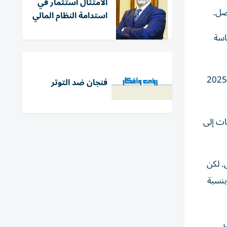
الامتثال استثمار في
فضل.
استدامة النظام المالي
اسة
في مواجهة تراجع قيمة الدولار، لم ينتظر المنتجون والمستهلكون قرارات الحكومات. فقد ارتفع سعر الذهب بنسبة 77% بين يناير 2025
فنجان ضد التوتر
ات إلى
و60% بعملات تلك الدول. لكن
بنسبة
ل