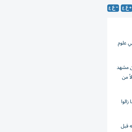
بر في علوم
ت عن مشهد
ً من
ين ما زالوا
ه قبل