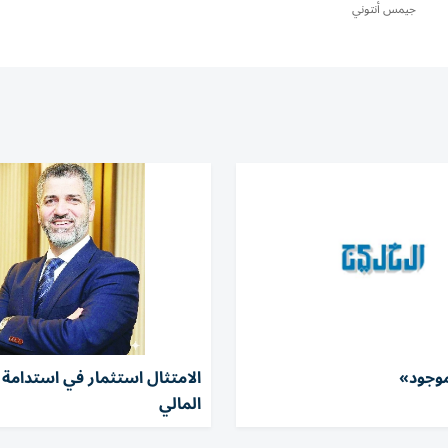
جيمس أنتوني
موجود»
الامتثال استثمار في استدامة ا
المالي