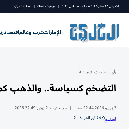
الخميس ٢٣ صفر ١٤٤٨ ه - ٠٦ أغسطس ٢٠٢٦
|
مواقيت الصلاة
|
درجات الحرارة
الإمارات
عرب وعالم
اقتصاد
ري
رأي
/
تحليلات اقتصادية
التضخم كسياسة.. والذهب كمل
2 يونيو 2026 22:44 مساء
|
آخر تحديث:
2 يونيو 22:49 2026
دقائق القراءة - 2
استمع