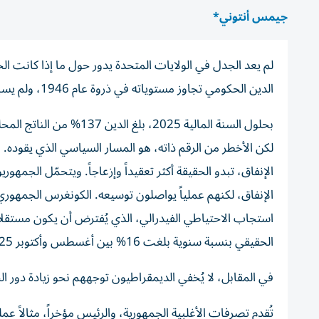
جيمس أنتوني*
لم يعد الجدل في الولايات المتحدة يدور حول ما إذا كانت ال
الدين الحكومي تجاوز مستوياته في ذروة عام 1946، ولم يسبقه سوى ذروة جائحة 2020.
بحلول السنة المالية 2025
لكن الأخطر من الرقم ذاته، هو المسار السياسي الذي يقوده. ف
الإنفاق، تبدو الحقيقة أكثر تعقيداً وإزعاجاً. ويتحمّل الج
الإنفاق، لكنهم عملياً يواصلون توسيعه. الكونغرس الجمهوري،
استجاب الاحتياطي الفيدرالي، الذي يُفترض أن يكون مستق
الحقيقي بنسبة سنوية بلغت 16% بين أغسطس وأكتوبر 2025. هذه ليست مجرد أرقام تقنية، بل تعبير عن تآكل قيمة الدولار نفسه.
في المقابل، لا يُخفي الديمقراطيون توجههم نحو زيادة دور ال
تُقدم تصرفات الأغلبية الجمهورية، والرئيس مؤخراً، مثالاً عملي