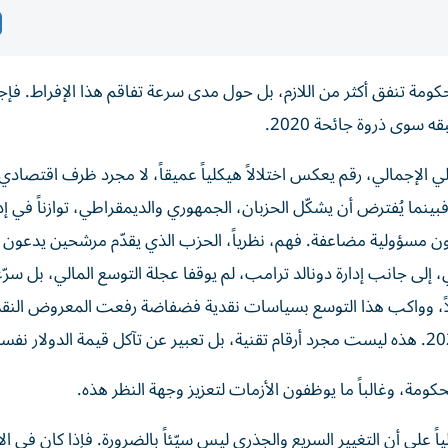
حكومة تنفق أكثر من اللازم، بل حول مدى سرعة تفاقم هذا الإفراط. فإج
، بلغ الدين 137% من الناتج المحلي الإجمالي، رقم يعكس اختلالاً هيكلياً عميقاً، لا مجرد ظرف اقتصاد
بينما يُفترض أن يشكّل الحزبان، الجمهوري والديمقراطي، توازناً في إدا
مهوريون مسؤولية مضاعفة. فهم، نظرياً، الحزب الذي يقدّم مرشحين يدعون
 إلى جانب إدارة دونالد ترامب، لم يوقفا عجلة التوسع المالي، بل سرّع
لاً، وواكب هذا التوسع بسياسات نقدية فضفاضة رفعت المعروض النق
حكومة، وغالباً ما يوظفون الأزمات لتعزيز وجهة النظر هذه.
اً على أن التغيير السريع والجذري ليس سيّئاً بالضرورة. فإذا كان في الا