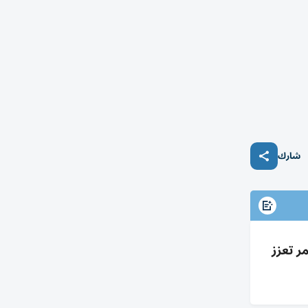
شارك
مر تعزز