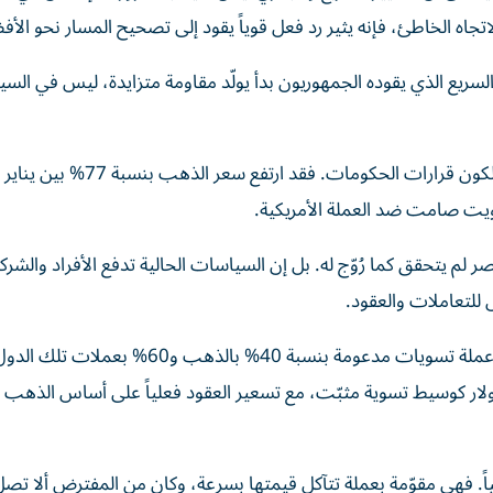
جاه الخاطئ، فإنه يثير رد فعل قوياً يقود إلى تصحيح المسار نحو الأ
 السريع الذي يقوده الجمهوريون بدأ يولّد مقاومة متزايدة، ليس في السي
 يتحقق كما رُوّج له. بل إن السياسات الحالية تدفع الأفراد والشرك
لتعاملات والعقود.
حتى على المستوى الدولي، تتجه دول «بريكس» نحو اختبار عملة تسويات مدعومة بنسبة 40% بالذهب 
ولار كوسيط تسوية مثبّت، مع تسعير العقود فعلياً على أساس الذهب 
جياً. فهي مقوّمة بعملة تتآكل قيمتها بسرعة، وكان من المفترض ألا تص