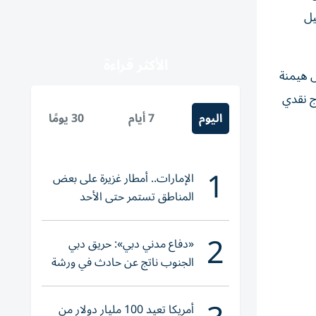
يل
الأكثر قراءة
ض هيمنة
ج نقدي
اليوم
7 أيام
30 يومًا
1
الإمارات.. أمطار غزيرة على بعض
المناطق تستمر حتى الأحد
2
«دفاع مدني دبي»: حريق دبي
الجنوب ناتج عن حادث في ورشة
ولا إصابات
أمريكا تعيد 100 مليار دولار من