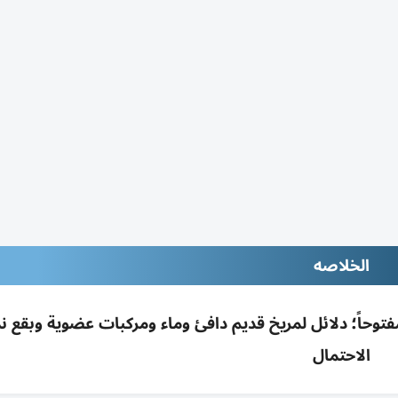
الخلاصه
يخ مفتوحاً؛ دلائل لمريخ قديم دافئ وماء ومركبات عضوية وبقع ن
الاحتمال