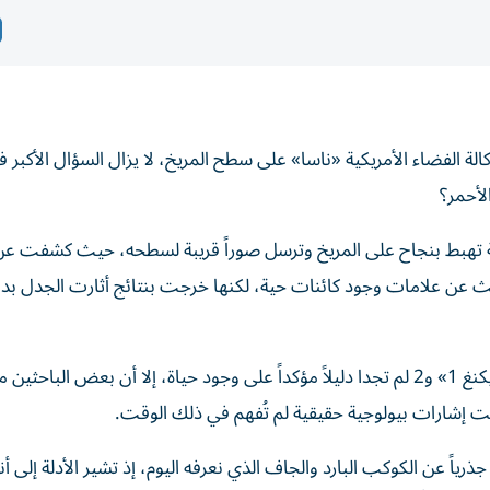
 على هبوط مركبة «فايكنغ 1» التابعة لوكالة الفضاء الأمريكية «ناسا» على سطح المريخ، لا يزال السؤال الأك
لأحمر؟
«فايكنغ 1» أول مركبة فضائية تهبط بنجاح على المريخ وترسل صوراً قريبة لسطحه، حيث كشف
ن علامات وجود كائنات حية، لكنها خرجت بنتائج أثارت الجدل بدلا
وخلال العقود الماضية اعتبر معظم العلماء أن المركبتين «فايكنغ 1» و2 لم تجدا دليلاً مؤكداً على وجود حياة، إلا أن بعض الباحث
طت إشارات بيولوجية حقيقية لم تُفهم في ذلك الوقت.
جذرياً عن الكوكب البارد والجاف الذي نعرفه اليوم، إذ تشير الأدلة إلى أن