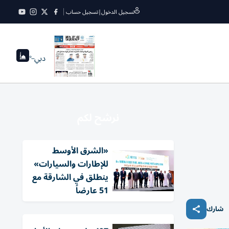
تسجيل الدخول
|
تسجيل حساب
دبي
--°
نرشح لكم
«الشرق الأوسط
للإطارات والسيارات»
ينطلق في الشارقة مع
51 عارضاً
شارك