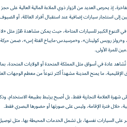
فاخرة، إذ يحرص العديد من الزوار ذوي الملاءة المالية العالية على حجز
ين إلى استئجار سيارات إضافية عند استقبال أفراد العائلة، أو الضيوف
ي التنوع الكبير للسيارات المتاحة، حيث يمكن مشاهدة طُرُز مثل «لا
سو»، و«بنتلي بنتايغا»، و«رولز رويس كولينان»، و«مرسيدس-مايباخ الفئة إس»، ضمن حركة
مين للمرة الأولى.
ا تُشاهد عادة في أسواق مثل المملكة المتحدة أو الولايات المتحدة، بم
الإقليمية، ما يمنح المدينة مشهداً أكثر تنوعاً من معظم الوجهات العا
ى شهرة العلامة التجارية فقط، بل أصبح يرتبط بطبيعة الاستخدام. وذ
لعملية، خلال فترة الإقامة، وليس على صورتها أو حضورها البصري فقط.
صر على السيارات نفسها، بل تشمل الخدمات المحيطة بها، مثل توصيل 