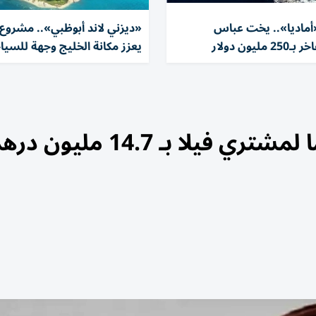
«أماديا».. يخت عباس
«ديزني لاند أبوظبي».. مشروع
ليون دولار
يعزز مكانة الخليج وجهة للسيا
يلا بـ 14.7 مليون درهم