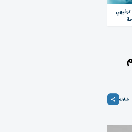
 ترفيهي
حة
شارك