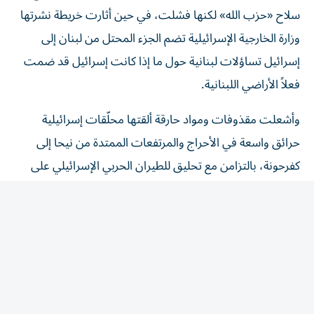
سلاح «حزب الله» لكنها فشلت، في حين أثارت خريطة نشرتها
وزارة الخارجية الإسرائيلية تضم الجزء المحتل من لبنان إلى
إسرائيل تساؤلات لبنانية حول ما إذا كانت إسرائيل قد ضمت
فعلاً الأراضي اللبنانية.
وأشعلت مقذوفات ومواد حارقة ألقتها محلّقات إسرائيلية
حرائق واسعة في الأحراج والمرتفعات الممتدة من نيحا إلى
كفرحونة، بالتزامن مع تحليق للطيران الحربي الإسرائيلي على
علو منخفض في أجواء البقاع. كما نفذ الجيش الاسرائيلي
تفجيراً كبيراً في بلدة زوطر الشرقية. وقصفت مدفعية هذا
الجيش محيط مجرى نهر الليطاني - منطقة الخردلي. وشنّ
الطيران الإسرائيلي غارة استهدفت جسر المنصوري الواقع فوق
قناة ري القاسمية - رأس العين.
وكشف نتنياهو أن إسرائيل تنفذ ما وصفها ب«عملية بالغة