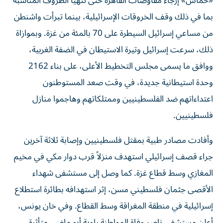
«حماس» إرجاء مفاوضات القاهرة حتى تتهيأ الظروف المناسبة
بما في ذلك وقف الخروقات الإسرائيلية، بينما تبرأت واشنطن
من مساعي إسرائيل السيطرة على 70 بالمئة من غزة. وبموازاة
ذلك، سرعت إسرائيل وتيرة الاستيطان في الضفة الغربية،
ووافق ما يسمى مجلس التخطيط الأعلى، على بناء 2162
وحدة استيطانية جديدة، في وقت صعد المستوطنون
اعتداءاتهم ضد الفلسطينيين وممتلكاتهم وهاجموا منازل
فلسطينيين.
وأفادت مصادر طبية بمقتل فلسطينيين وإصابة ثلاثة آخرين
جراء قصف إسرائيلي استهدف منزلاً قرب دوار مكي في مخيم
المغازي وسط قطاع غزة. كما وصل إلى مستشفى شهداء
الأقصى جثمان فلسطيني مسن، إثر استهدافه بطائرة استطلاع
إسرائيلية في منطقة المغراقة وسط القطاع. وفي خان يونس،
أعلن مستشفى ناصر وفاة المواطنة راوية أبو ماضي متأثرة