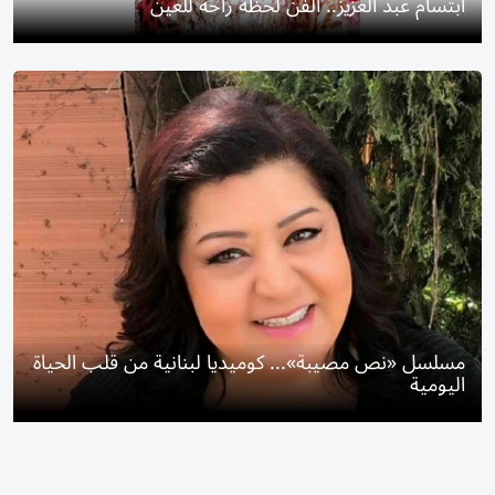
ابتسام عبد العزيز.. الفن لحظة راحة للعين
مسلسل «نص مصيبة»... كوميديا لبنانية من قلب الحياة
اليومية