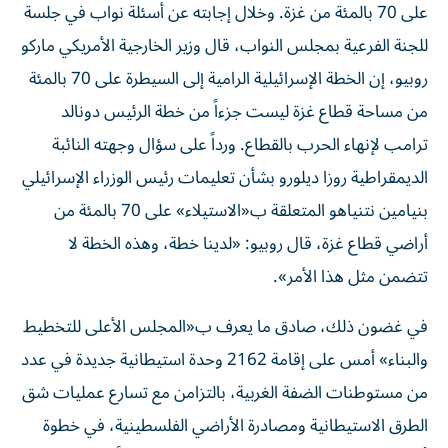
على 70 بالمئة من غزة. وخلال إجابته عن أسئلة نواب في جلسة
للجنة الفرعية بمجلس النواب، قال وزير الخارجية الأمريكي ماركو
روبيو، إن الخطة الإسرائيلية الرامية إلى السيطرة على 70 بالمئة
من مساحة قطاع غزة ليست جزءاً من خطة الرئيس دونالد
ترامب لإنهاء الحرب بالقطاع. ورداً على سؤال وجهته النائبة
الديمقراطية روزا ديلورو بشأن تعليمات رئيس الوزراء الإسرائيلي
بنيامين نتنياهو المتعلقة ب«الاستيلاء» على 70 بالمئة من
أراضي قطاع غزة، قال روبيو: «لدينا خطة، وهذه الخطة لا
تتضمن مثل هذا الأمر».
في غضون ذلك، صادق ما يعرف ب«المجلس الأعلى للتخطيط
والبناء» أمس على إقامة 2162 وحدة استيطانية جديدة في عدد
من مستوطنات الضفة الغربية، بالتزامن مع تسارع عمليات شق
الطرق الاستيطانية ومصادرة الأراضي الفلسطينية، في خطوة