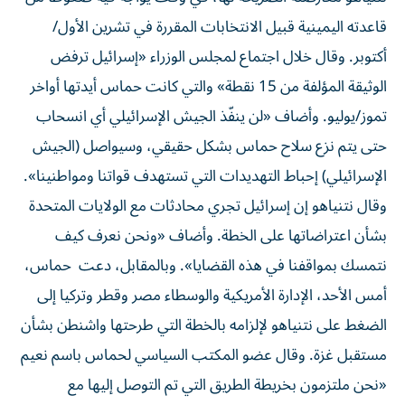
قاعدته اليمينية قبيل الانتخابات المقررة في تشرين الأول/
أكتوبر. وقال خلال اجتماع لمجلس الوزراء «إسرائيل ترفض
الوثيقة المؤلفة من 15 نقطة» والتي كانت حماس أيدتها أواخر
تموز/يوليو. وأضاف «لن ينفّذ الجيش الإسرائيلي أي انسحاب
حتى يتم نزع سلاح حماس بشكل حقيقي، وسيواصل (الجيش
الإسرائيلي) إحباط التهديدات التي تستهدف قواتنا ومواطنينا».
وقال نتنياهو إن إسرائيل تجري محادثات مع الولايات المتحدة
بشأن اعتراضاتها على الخطة. وأضاف «ونحن نعرف كيف
نتمسك بمواقفنا في هذه القضايا». وبالمقابل، دعت حماس،
أمس الأحد، الإدارة الأمريكية والوسطاء مصر وقطر وتركيا إلى
الضغط على نتنياهو لإلزامه بالخطة التي طرحتها واشنطن بشأن
مستقبل غزة. وقال عضو المكتب السياسي لحماس باسم نعيم
«نحن ملتزمون بخريطة الطريق التي تم التوصل إليها مع