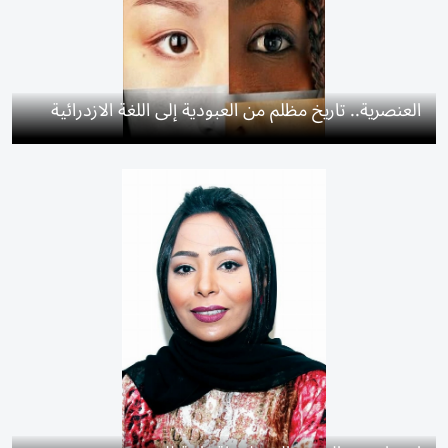
العنصرية.. تاريخ مظلم من العبودية إلى اللغة الازدرائية