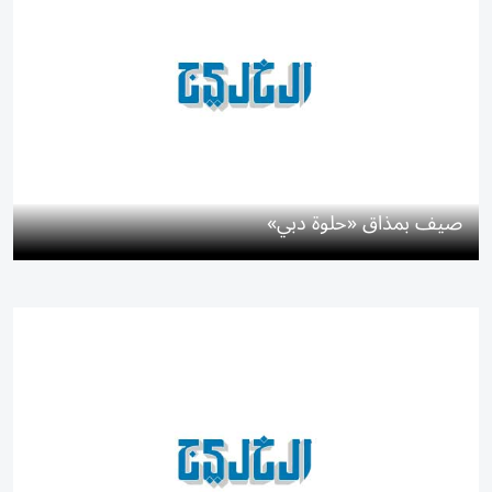
صيف بمذاق «حلوة دبي»