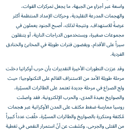
واسعة عبر أجزاءٍ من الجبهة، ما يجعل تمركزات القوات،
والهجمات المدرعة التقليدية، وحركات الإمداد المنتظمة أكثر
عرضةً للاستهداف. ونتيجة لذلك، أصبح الجنود يعملون في
مجموعات صغيرة، ويستخدمون الدراجات النارية، أو يتنقلون
سيراً على الأقدام، ويقضون فترات طويلة في المخابئ والخنادق
الفردية.
وقد عززت التطورات الأخيرة التقديرات بأن حرب أوكرانيا دخلت
مرحلة طويلة الأمد من الاستنزاف القائم على التكنولوجيا؛ حيث
ولج الصراع في مرحلة جديدة تعتمد على الطائرات المسيّرة،
والصواريخ بعيدة المدى، والحرب الإلكترونية. فقد واصلت
روسيا ممارسة ضغط مكثف على المدن الأوكرانية عبر هجمات
مُكثفة ومتكررة بالصواريخ والطائرات المسيَّرة، خلّفت عدداً كبيراً
من القتلى والجرحى، وكشفت عن أنّ استمرار النقص في تغطية