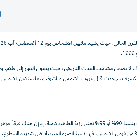
.
ف لا يضمن مشاهدة الحدث التاريخي؛ حيث يتحول النهار إلى ظلام، وق
 الكسوف سيحدث قبل غروب الشمس مباشرة، بينما ستكون الشمس 
حذر خبراء الفلك من الاعتقاد الخاطئ، بأن مشاهدة الكسوف بنسبة 90% أو 99% تعني رؤية الظاهرة كاملة، إذ إن هناك فرقاً
كسوف الجزئي والكسوف الكلي، فحتى إذا غطى القمر 99% من قرص الشمس، فإن نسبة الضوء المتبقية تظل شديدة ال