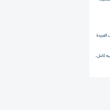
روف الفريدة
به كامل،