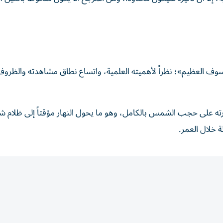
ماء الفلك وهواة الرصد كسوف 2026 بـ«الكسوف العظيم»؛ نظراً لأهميته العلمية، واتساع نطاق مشاهدته والظ
ه على حجب الشمس بالكامل، وهو ما يحول النهار مؤقتاً إلى ظلام ش
 خلال العمر.