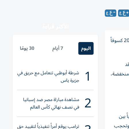
الأكثر قراءة
تستعد إسبانيا لاستقبال واحدة من أندر الظواهر الفلكية في القرن الحالي، حيث يشهد ملايين الأشخاص يوم 12 أغسطس/ آب 2026 كسوفاً
اليوم
7 أيام
30 يومًا
د
1
شرطة أبوظبي تتعامل مع حريق في
منخفضة،
جزيرة ياس
2
مشاهدة مباراة مصر ضد إسبانيا
في نصف نهائي كأس العالم
لناشئات اليد 2026
 جوهرياً بين
سطوع، وتحجب
ترامب يوقع أمراً تنفيذياً لتقييد حق