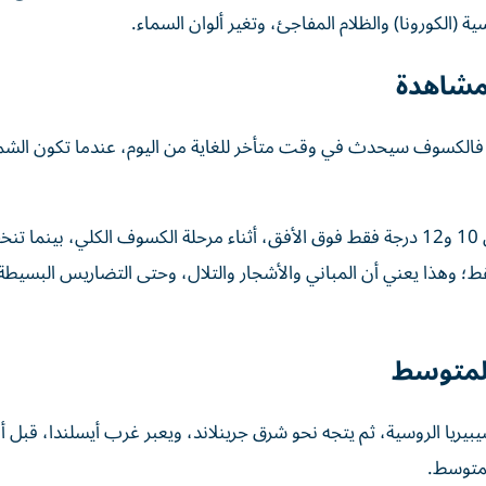
 (الكورونا) والظلام المفاجئ، وتغير ألوان السماء.
مشاهدة
ين، فالكسوف سيحدث في وقت متأخر للغاية من اليوم، عندما تكون ال
وفي شمال غربي إسبانيا، سترتفع الشمس المكسوفة ما بين 10 و12 درجة فقط فوق الأفق، أثناء مرحلة الكسوف الكلي، 
ط؛ وهذا يعني أن المباني والأشجار والتلال، وحتى التضاريس البسيطة
المتوسط
يبيريا الروسية، ثم يتجه نحو شرق جرينلاند، ويعبر غرب أيسلندا، قبل 
لمتوسط.