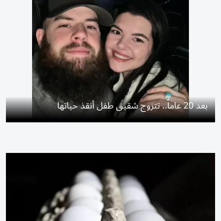
بعد 20 عاماً.. تتزوج شقيق طفل أنقذ حياتها