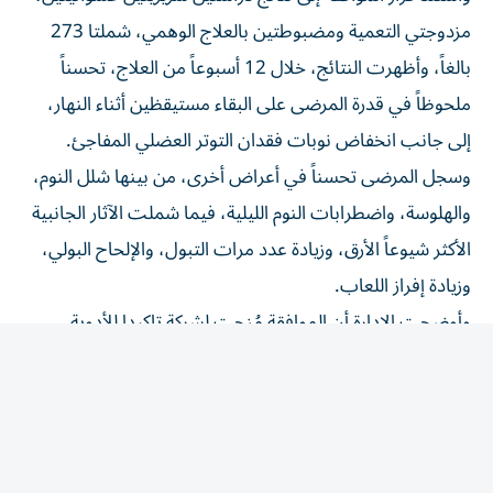
مزدوجتي التعمية ومضبوطتين بالعلاج الوهمي، شملتا 273
بالغاً، وأظهرت النتائج، خلال 12 أسبوعاً من العلاج، تحسناً
ملحوظاً في قدرة المرضى على البقاء مستيقظين أثناء النهار،
إلى جانب انخفاض نوبات فقدان التوتر العضلي المفاجئ.
وسجل المرضى تحسناً في أعراض أخرى، من بينها شلل النوم،
والهلوسة، واضطرابات النوم الليلية، فيما شملت الآثار الجانبية
الأكثر شيوعاً الأرق، وزيادة عدد مرات التبول، والإلحاح البولي،
وزيادة إفراز اللعاب.
وأوضحت الإدارة أن الموافقة مُنحت لشركة تاكيدا للأدوية،
المطورة للعلاج، ليصبح أول دواء من فئته يحصل على ترخيص
للاستخدام في علاج النوم القهري من النوع الأول.
المقالة التالية