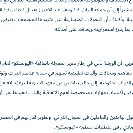
 الاكتشاف والموضوعية العلمية. وأكد د. المسلم أهمية التعامل مع ا
 مشيراً إلى أن حماية التراث لا تتوقف عند الاعتزاز به، بل تتطلب توثي
مقبلة. وأضاف أن التحولات المتسارعة التي تشهدها المجتمعات تفرض
 بما يعزز استمراريته ويحافظ على أصالته.
أكدت عائشة را
 مفاهيم ومجالات وآليات تطبيقية تسهم في حماية عناصر التراث وتوثي
ائر الحكومية، إلى جانب باحثين من معهد الشارقة للتراث، لافتة إل
شاركين اكتساب مهارات متخصصة لفهم الاتفاقية وآليات تنفيذها على 
هيل الباحثين والعاملين في المجال التراثي، وتطوير قدراتهم في الحصر 
المادي وفق متطلبات منظمة «اليونسكو».