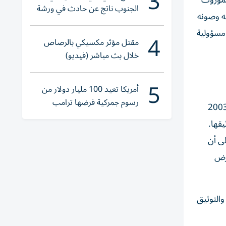
3
لموروث
الجنوب ناتج عن حادث في ورشة
قه وصونه
ولا إصابات
 مسؤولية
4
مقتل مؤثر مكسيكي بالرصاص
خلال بث مباشر (فيديو)
5
أمريكا تعيد 100 مليار دولار من
رسوم جمركية فرضها ترامب
شد الحصان الشامسي، مديرة مركز التراث العربي، أن الورشة تأتي في إطار تعزيز المعرفة باتفاقية «اليونسكو» لعام 2003
قها.
ى أن
أرض
والتوثيق