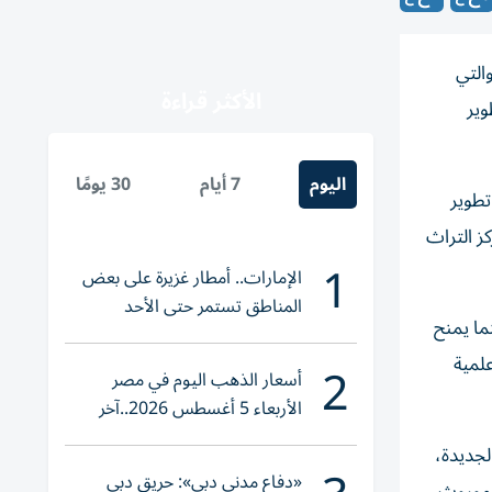
ر المادي، والتي
الأكثر قراءة
وير
اليوم
7 أيام
30 يومًا
تطوير
ز التراث
1
الإمارات.. أمطار غزيرة على بعض
المناطق تستمر حتى الأحد
ما يمنح
2
علمية
أسعار الذهب اليوم في مصر
الأربعاء 5 أغسطس 2026..آخر
تحديث لعيار 21
لجديدة،
«دفاع مدني دبي»: حريق دبي