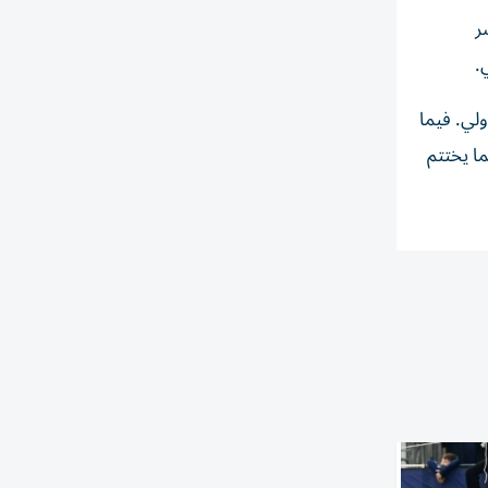
ر
.
لي. فيما
ما يختتم