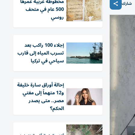
مخطوطة عربية عمرها
شارك
500 عام في متحف
روسي
إجلاء 100 راكب بعد
تسرب المياه إلى قارب
سياحي في تركيا
إحالة أوراق سارة خليفة
و12 متهماً إلى مفتي
مصر.. متى يصدر
الحكم؟