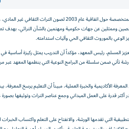
انطلقت بمقر معهد الشارقة للتراث أعمال الورشة التدريبية المتخصصة حول اتفاقية عام 2003 لصون التراث الثقافي غي
اركة باحثين ومختصين وممثلين عن جهات حكومية ومهتمين بالشأن التراثي، بهدف تط
 الوعي بالموروث الثقافي الحي وآليات استدامته.
زيز المسلم، رئيس المعهد، مؤكداً أن التدريب يمثل ركيزة أساسية في 
لورشة تأتي ضمن سلسلة من البرامج النوعية التي ينظمها المعهد عبر مرك
رفة الأكاديمية والخبرة العملية، مبيناً أن التعليم يرسخ المعرفة، بين
در أكثر قدرة على العمل الميداني وجمع عناصر التراث وتوثيقها بصورة 
تطبيقية التي تقدمها الورشة، والانفتاح على التعلم واكتساب الخبرات ا