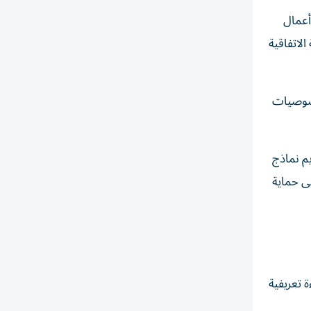
سكو» في اتفاقية 2003، والقائم على أعمال
الاتفاقية
 الأساسية، مروراً بخصوصيات
يم نماذج
ى حماية
 تعريفية