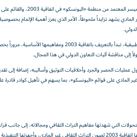
وأكد د. عبدالسلام أمرير، خبير التراث الثقافي غير المادي والميسر المعتمد من منظمة «اليون
المادي يشهد تزايداً ملحوظاً، الأمر الذي يعزز أهمية الإلمام بخصوصية 
لدولي.
وأوضح أمرير أن الورشة تتناول عدداً من المحاور النظرية والتطبيقية، تبدأ بالتعريف باتفاقية 2003 ومفاهيمها
اً إلى مناقشة آليات التعاون الدولي في هذا المجال.
ً حول عمليات الحصر والجرد وأخلاقيات التوثيق وأساليبه، إضافة إلى تقد
ير المادي على قوائم «اليونسكو»، بما يسهم في تأهيل كوادر قادرة عل
لات التي شهدتها مفاهيم التراث الثقافي ومجالاته، إلى جانب قراءة
لاتفاقيات منظمة «اليونسكو» المعنية بالتراث، وفي مقدمتها اتفاقية 2003 لصون التراث الثقافي غير المادي، وأجهزتها التنفيذية