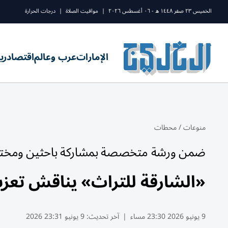
الخميس ٢٣ صفر ١٤٤٨ ه - ٠٦ أغسطس ٢٠٢٦
|
مواقيت الصلاة
|
درجات الحرارة
الإمارات
عرب وعالم
اقتصاد
ري
منوعات
/
محطات
ضمن ورشة متخصصة بمشاركة باحثين ومخ
«الشارقة للتراث» يناقش تعزيز
9 يونيو 2026 23:30 مساء
|
آخر تحديث:
9 يونيو 23:31 2026