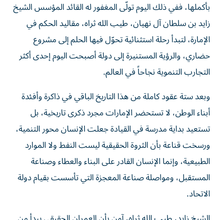
بأكملها، ففي ذلك اليوم تولّى المغفور له القائد المؤسس الشيخ
زايد بن سلطان آل نهيان، طيب الله ثراه، مقاليد الحكم في
الإمارة، لتبدأ رحلة استثنائية تحوّل فيها الحلم إلى مشروع
حضاري، والرؤية المستنيرة إلى دولة أصبحت اليوم إحدى أكثر
التجارب التنموية نجاحاً في العالم.
وبعد ستة عقود كاملة من هذا التاريخ الباقي في ذاكرة وأفئدة
أبناء الوطن، لا تستحضر الإمارات مجرد ذكرى تاريخية، بل
تستعيد بداية مدرسة في القيادة جعلت الإنسان محور التنمية،
ورسخت قناعة بأن الثروة الحقيقية ليست النفط ولا الموارد
الطبيعية، وإنما الإنسان القادر على البناء والعطاء وصناعة
المستقبل، ومواصلة صناعة المعجزة التي تأسست بقيام دولة
الاتحاد.
الشيخ زايد، طيب الله ثراه، آمن بأن العمران الحقيقي يبدأ من