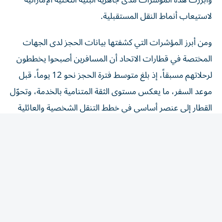
لاستيعاب أنماط النقل المستقبلية.
ومن أبرز المؤشرات التي كشفتها بيانات الحجز لدى الجهات
المختصة في قطارات الاتحاد أن المسافرين أصبحوا يخططون
لرحلاتهم مسبقاً، إذ بلغ متوسط فترة الحجز نحو 12 يوماً، قبل
موعد السفر، ما يعكس مستوى الثقة المتنامية بالخدمة، وتحوّل
القطار إلى عنصر أساسي في خطط التنقل الشخصية والعائلية
والعملية.
مشروع قطارات الاتحاد يمثل أحد أكبر مشاريع البنية التحتية
التي نفذت في تاريخ الدولة، ويعد ركيزة رئيسية في بناء منظومة
نقل متكاملة، تربط مختلف إمارات الدولة بشبكة حديثة تعتمد
أعلى معايير السلامة، والكفاءة، والاستدامة، إذ لا تقتصر أهمية
المشروع على نقل الركاب فحسب، بل يمتد أثره إلى دعم
الاقتصاد الوطني، وتحفيز حركة السياحة، وتعزيز النشاط