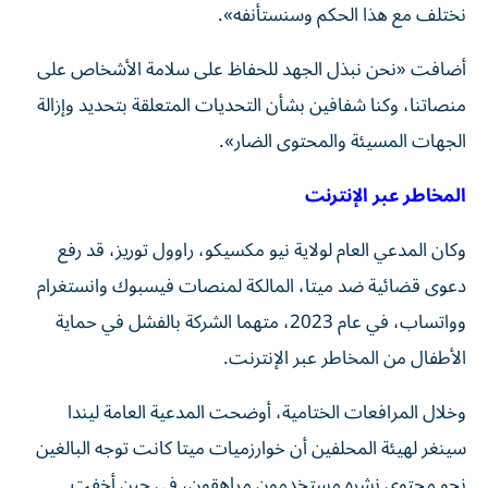
نختلف مع هذا الحكم وسنستأنفه».
أضافت «نحن نبذل الجهد للحفاظ على سلامة الأشخاص على
منصاتنا، وكنا شفافين بشأن التحديات المتعلقة بتحديد وإزالة
الجهات المسيئة والمحتوى الضار».
المخاطر عبر الإنترنت
وكان المدعي العام لولاية نيو مكسيكو، راوول توريز، قد رفع
دعوى قضائية ضد ميتا، المالكة لمنصات فيسبوك وانستغرام
وواتساب، في عام 2023، متهما الشركة بالفشل في حماية
الأطفال من المخاطر عبر الإنترنت.
وخلال المرافعات الختامية، أوضحت المدعية العامة ليندا
سينغر لهيئة المحلفين أن خوارزميات ميتا كانت توجه البالغين
نحو محتوى نشره مستخدمون مراهقون، في حين أخفت