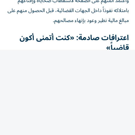
بامتلاكه نفوذاً داخل الجهات القضائية، قبل الحصول منهم على
مبالغ مالية نظير وعود بإنهاء مصالحهم.
اعترافات صادمة: «كنت أتمنى أكون
قاضياً»
وخلال التحقيقات، اعترف المتهم بتفاصيل نشاطه الإجرامي،
قائلاً إنه كان يحلم بالعمل في السلك القضائي، مضيفاً: «قررت
أعيش دور القاضي».
وأوضح أنه أنشأ صفحة تحمل صفة مستشار بمجلس الدولة،
وبدأ في إيهام المواطنين بقدرته على إنهاء قضاياهم مقابل
أموال، مستغلاً ثقتهم في صفته المزعومة.
3 موظفين سهلوا دخوله إلى المحكمة