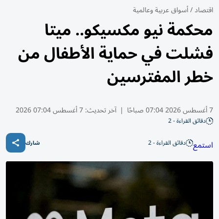
اقتصاد
/
أسواق عربية وعالمية
محكمة نيو مكسيكو.. ميتا
فشلت في حماية الأطفال من
خطر المفترسين
7 أغسطس 2026 07:04 صباحًا
|
آخر تحديث:
7 أغسطس 07:04 2026
دقائق القراءة - 2
دقائق القراءة - 2
استمع
شارك