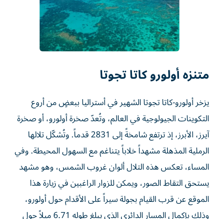
متنزه أولورو كاتا تجوتا
يزخر أولورو-كاتا تجوتا الشهير في أستراليا ببعضٍ من أروع
التكوينات الجيولوجية في العالم، وتُعدّ صخرة أولورو، أو صخرة
آيرز، الأبرز، إذ ترتفع شامخةً إلى 2831 قدماً. وتُشكّل تلالها
الرملية المذهلة مشهداً خلاباً يتناغم مع السهول المحيطة. وفي
المساء، تعكس هذه التلال ألوان غروب الشمس، وهو مشهد
يستحق التقاط الصور، ويمكن للزوار الراغبين في زيارة هذا
الموقع عن قرب القيام بجولة سيراً على الأقدام حول أولورو،
وذلك بإكمال المسار الدائري الذي يبلغ طوله 6.71 ميلاً حول