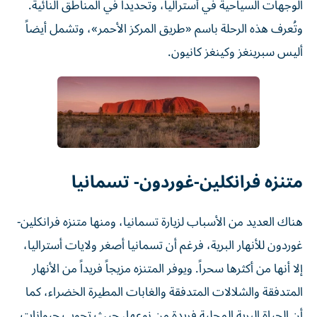
الوجهات السياحية في أستراليا، وتحديداً في المناطق النائية.
وتُعرف هذه الرحلة باسم «طريق المركز الأحمر»، وتشمل أيضاً
أليس سبرينغز وكينغز كانيون.
متنزه فرانكلين-غوردون- تسمانيا
هناك العديد من الأسباب لزيارة تسمانيا، ومنها متنزه فرانكلين-
غوردون للأنهار البرية، فرغم أن تسمانيا أصغر ولايات أستراليا،
إلا أنها من أكثرها سحراً. ويوفر المتنزه مزيجاً فريداً من الأنهار
المتدفقة والشلالات المتدفقة والغابات المطيرة الخضراء، كما
أن الحياة البرية المحلية فريدة من نوعها، حيث تجوب حيوانات