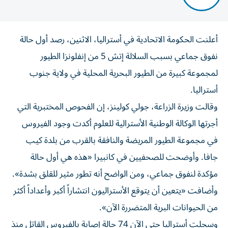
أعلنت الحكومة الاتحادية ‌في أستراليا، الاثنين، رصد أول حالة
نفوق ​جماعي ‌بسبب السلالة إتش ‌5 من إنفلونزا الطيور
لمجموعة كبيرة من الطيور ‌البحرية المحلية في ولاية جنوب
⁠أستراليا.
وقالت وزيرة الزراعة، جولي كولينز، إن الفحوص المختبرية التي
أجرتها الوكالة الوطنية الأسترالية للعلوم أكدت وجود ​الفيروس
في مجموعة الطيور المريضة ‌والنافقة بالقرب من بلدة كيب
جافا. وأوضحت للصحفيين ⁠في كانبيرا «هذه هي أول حالة
مؤكدة لنفوق جماعي، ومن ​الواضح ‌أنه تطور مثير ‌للقلق بشدة».
وأضافت «يتعين أن يتوقع الأستراليون انتشاراً أكبر وأعداداً ‌أكثر
من الحيوانات ‌البرية المتضررة ⁠الآن».
وسجلت أستراليا حتى ‌الآن 74 حالة إصابة بالفيروس القاتل ⁠منذ