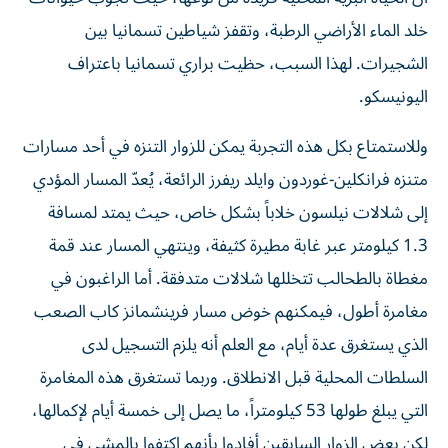
خلد الماء الأراضي الرطبة، وتقفز شياطين تسمانيا بين
الشجيرات. لهذا السبب، حظيت براري تسمانيا باعتراف
اليونيسكو.
وللاستمتاع بكل هذه التجربة يمكن للزوار التنزه في أحد مسارات
متنزه فرانكلين-غوردون وايلد ريفرز الرائعة، يُعدّ المسار المؤدي
إلى شلالات نيلسون خلاباً بشكل خاص، حيث يمتد لمسافة
1.3 كيلومتر عبر غابة مطيرة كثيفة، وينتهي المسار عند قمة
مغطاة بالطحالب تتخللها شلالات متدفقة. أما الراغبون في
مغامرة أطول، فيمكنهم خوض مسار فرينشمانز كاب الصعب
الذي يستغرق عدة أيام، مع العلم أنه يلزم التسجيل لدى
السلطات المحلية قبل الانطلاق. وربما تستغرق هذه المغامرة
التي يبلغ طولها 53 كيلومتراً، ما يصل إلى خمسة أيام لإكمالها،
لكن بعض الزوار السابقين أفادوا بأنهم اكتفوا بالمشي في