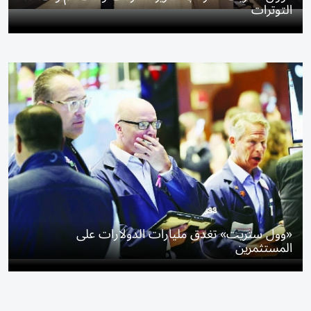
التوترات
«وول ستريت» تغدق مليارات الدولارات على
المستثمرين