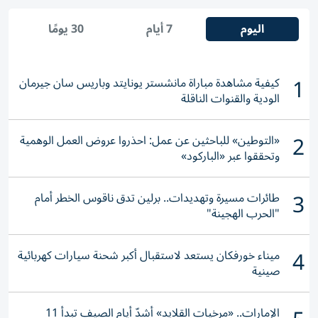
اليوم
7 أيام
30 يومًا
1
كيفية مشاهدة مباراة مانشستر يونايتد وباريس سان جيرمان
الودية والقنوات الناقلة
2
«التوطين» للباحثين عن عمل: احذروا عروض العمل الوهمية
وتحققوا عبر «الباركود»
3
طائرات مسيرة وتهديدات.. برلين تدق ناقوس الخطر أمام
"الحرب الهجينة"
4
ميناء خورفكان يستعد لاستقبال أكبر شحنة سيارات كهربائية
صينية
الإمارات.. «مرخيات القلايد» أشدّ أيام الصيف تبدأ 11