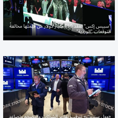
"سبيس إكس" تفقد 850 مليار دولار من قيمتها مخالفةً
التوقعات "الوردية"
«وول ستريت» تترقب تقارير الشركات والتضخم وتصاعد