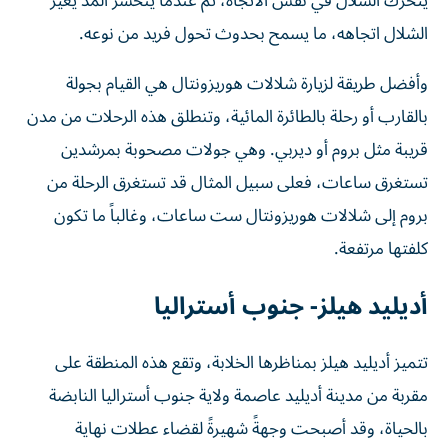
يتحرك الشلال في نفس الاتجاه، ثم عندما ينحسر المد يغير
الشلال اتجاهه، ما يسمح بحدوث تحول فريد من نوعه.
وأفضل طريقة لزيارة شلالات هوريزونتال هي القيام بجولة
بالقارب أو رحلة بالطائرة المائية، وتنطلق هذه الرحلات من مدن
قريبة مثل بروم أو ديربي. وهي جولات مصحوبة بمرشدين
تستغرق ساعات، فعلى سبيل المثال قد تستغرق الرحلة من
بروم إلى شلالات هوريزونتال ست ساعات، وغالباً ما تكون
كلفتها مرتفعة.
أديليد هيلز- جنوب أستراليا
تتميز أديليد هيلز بمناظرها الخلابة، وتقع هذه المنطقة على
مقربة من مدينة أديليد عاصمة ولاية جنوب أستراليا النابضة
بالحياة، وقد أصبحت وجهةً شهيرةً لقضاء عطلات نهاية