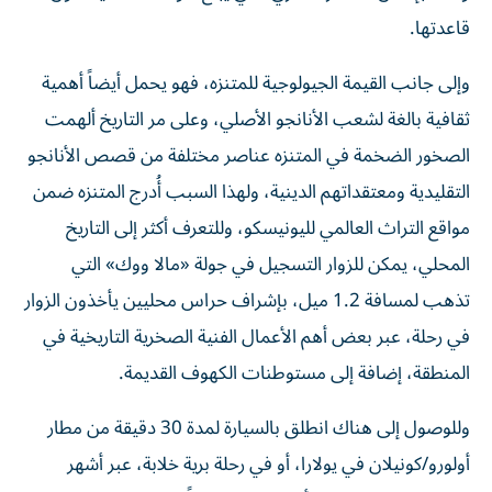
قاعدتها.
وإلى جانب القيمة الجيولوجية للمتنزه، فهو يحمل أيضاً أهمية
ثقافية بالغة لشعب الأنانجو الأصلي، وعلى مر التاريخ ألهمت
الصخور الضخمة في المتنزه عناصر مختلفة من قصص الأنانجو
التقليدية ومعتقداتهم الدينية، ولهذا السبب أُدرج المتنزه ضمن
مواقع التراث العالمي لليونيسكو، وللتعرف أكثر إلى التاريخ
المحلي، يمكن للزوار التسجيل في جولة «مالا ووك» التي
تذهب لمسافة 1.2 ميل، بإشراف حراس محليين يأخذون الزوار
في رحلة، عبر بعض أهم الأعمال الفنية الصخرية التاريخية في
المنطقة، إضافة إلى مستوطنات الكهوف القديمة.
وللوصول إلى هناك انطلق بالسيارة لمدة 30 دقيقة من مطار
أولورو/كونيلان في يولارا، أو في رحلة برية خلابة، عبر أشهر